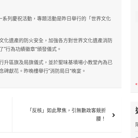
c
h
辦一系列慶祝活動，專題活動是昨日舉行的「世界文化
文化遺產的防火安全，加強各方對世界文化遺產消防
了“行為功績徽章”頒發儀式。
行升區旗及局旗儀式，並於聖味基墳場小教堂內為已
念碑獻花。昨晚樓舉行“消防局日”晚宴。
«
「反核」如此聚焦，引無數政客競折
腰！