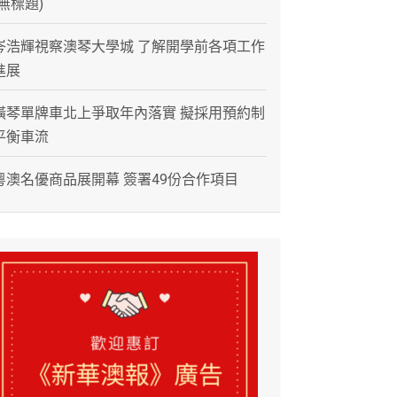
(無標題)
岑浩輝視察澳琴大學城 了解開學前各項工作
進展
橫琴單牌車北上爭取年內落實 擬採用預約制
平衡車流
粵澳名優商品展開幕 簽署49份合作項目