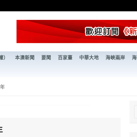
權）
本澳新聞
要聞
百家臺
中華大地
海峽兩岸
海
周年
e
a
年
r