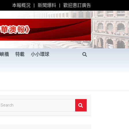
本報概況
新聞爆料
歡迎惠訂廣告
峽橋
特載
小小環球
S