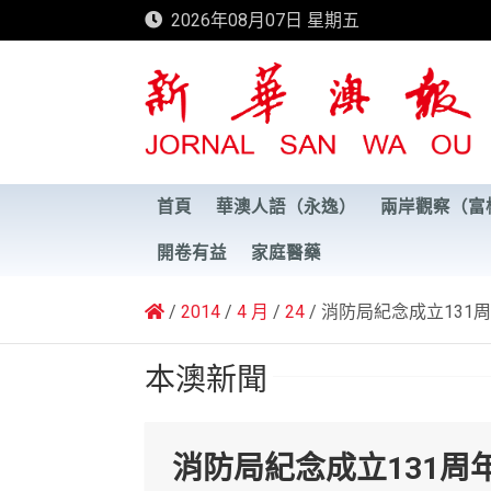
Skip
2026年08月07日 星期五
to
content
新華澳報
首頁
華澳人語（永逸）
兩岸觀察（富
開卷有益
家庭醫藥
2014
4 月
24
消防局紀念成立131
本澳新聞
消防局紀念成立131周