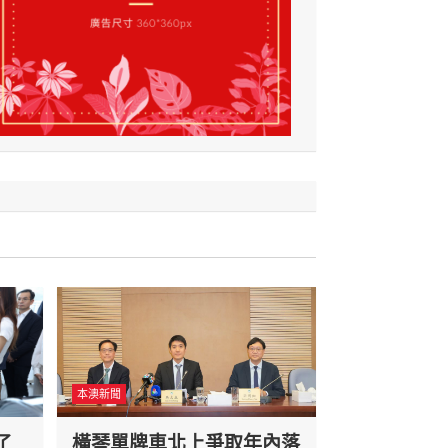
本澳新聞
了
橫琴單牌車北上爭取年內落