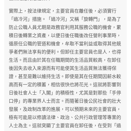
實際上，按法律規定，主要官員在離任後，必須實行
「過冷河」措施。「過冷河」又稱「旋轉門」，是為了
防止公職人員尤期是政務官利用其服務公職的機會，累
積日後轉業之資產，以便日後任職後改任營利事業時，
循原任公職的管道和機會，牟取不當利益或取得其他競
爭者們無法享有的便利。但卸任主要官員也是人，也得
生活。而且由於其在任職期間的生活品質較高，在卸任
後因失去收入來源而有可能使其生活品質無法獲得保
證，甚至是難以維持生活。即使是其在任期間因薪水較
高而有一定的積蓄，相信很快也將花光。這就將影響到
日後社會人士「入閣」的積極性，尤其是對那些「手停
口停」的專業界人士而言。而隨著日後公民社會的壯大
發展，及政制改革的進展，可以預期未來的主要官員，
極有可能是以修讀法律、政治、公共行政管理等專業的
人士為主。這就突顯了主要官員在卸任後，在受到「過