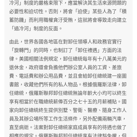
冷河」制度的嚴格束限下，應當解決其生活來源問題的
必要性和迫切性。否則，將會「迫使」某些人為了「積
蓄防饑」而利用職權貪汙受賄，這就將會導致走向建立
「過冷河」制度的反面。
由此，世界各國各地區在對卸任領導人和政務官實行
「旋轉門」的同時，也制訂了「卸任禮遇」方面的法
律。美國相關法例規定，卸任總統每年有十八萬美元的
退休金，政府還會負擔他們辦公室人員的工資、差旅
費、電話費和辦公用品費，並且會給卸任總統建一座圖
書館，收藏他們所有的私人物品。根據俄羅斯法律，卸
任總統，俄羅斯聯邦卸任總統無論年齡大小均可以終生
享有相當於在職總統薪俸百分之七十五的月薪補貼。國
家向卸任總統終生提供別墅、警衛、醫療、隨身工作人
員及其辦公場所等工作生活條件，另外配備兩輛汽車，
直至病逝。法案對卸任總統家庭成員享有的待遇也做了
相應的規定。俄羅斯聯邦卸任總統享有法律豁免權，但