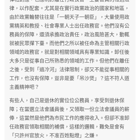
律，以作配套。尤其是在實行政黨政治的國家和地區，
由於政黨輪替往往是「一朝天子一朝臣」，大量使用政
黨精英和教授、社會專業人士出任政務官。他們沒有公
務員的保障，還須承擔政治責任，政治風險甚大，動輒
就被民眾攆下臺。而他們之所以被任命為主管相關行政
領域的政務官，就是對相關領域具有專業知識，卸任後
大多只是從事自己所熟悉的領域的工作。但他們在離任
之後，受到「過冷河」法律限制，卻又不能從事相關的
工作，也沒有保障，豈非是要「吊沙煲」？這不符人道
主義精神吧？
有些人，自己是退休的實位位公務員，享受到退休保
障；在當選立法會議員後，又領取一份立法會議員的薪
俸，這當然是他們為市民工作的應得收入。但卻不准卸
任政務官領取相關的補償，這樣的邏輯，難免是會有
「只許州官放火，不准百姓點燈」之嫌。