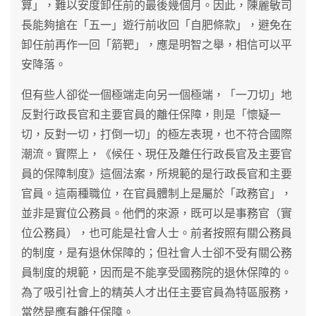
算」，難以安度卸任前的最後幾個月。因此，陳麗敏司
長能夠搶在「五一」遊行前收回「自肥條款」，避免在
卸任前再作一回「箭靶」，應是明智之舉，相信可以平
安降落。
但有些人卻從一個極端走向另一個極端，「一刀切」地
反對行政長官和主要官員的離任保障，則是「懷疑一
切，反對一切，打倒一切」的極左表現，也不符合國際
潮流。實際上，《候任、現任及離任行政長官及主要官
員的保障制度》這個法案，所規範的是行政長官和主要
官員。這兩種職位，在官員體制上是屬於「政務官」，
並非是實位公務員。他們的來源，既可以是事務官（實
位公務員），也可能是社會人士。前者按照有關公務員
的制度，是有退休保障的；但社會人士卻不受有關公務
員制度的規範，因而是不能享受國務院的退休保障的。
為了吸引社會上的精英人才出任主要官員為特區服務，
當然是應有離任保障。