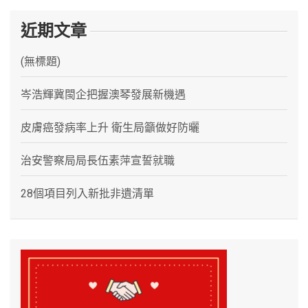
近期文章
(無標題)
岑浩輝冀閩企把握澳琴發展新機遇
皮膚癌發病率上升 衛生局籲做好防曬
治安警察局局長伍素萍宣誓就職
28個項目列入新批非遺清單