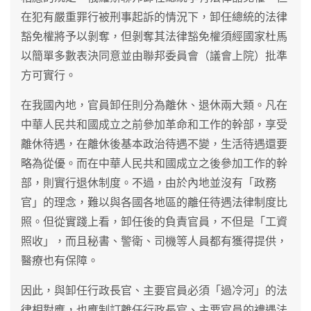
在犯有嚴重罪行被刑事起訴的情況下，卸任總統的法律
豁免權將予以剝奪，但剝奪其法律豁免權須經國家杜馬
以簡單多數表決同意並由聯邦委員會（議會上院）批準
方可實行。
在我國內地，官員卸任則分為離休、退休兩大類。凡在
中華人民共和國成立之前參加革命和工作的幹部，享受
離休待遇，在離休後基本政治待遇不變，生活待遇還要
略為從優。而在中華人民共和國成立之後參加工作的幹
部，則實行退休制度。不過，由於內地並沒有「政務
官」的理念，難以與各國各地區的離任待遇法律制度比
照。但從實踐上看，卸任後的負責官員，不但是「工資
照收」，而且秘書、警衛、司機等人員都有獲得提供，
醫療也有保障。
因此，與卸任行政長官、主要官員必須「過冷河」的法
律相對應，也應制訂離任行政長官、主要官員的禮遇法