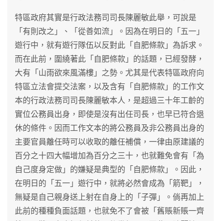
特區政府其實是行政法務司司長陳麗敏此舉，可說是
「有則改之」、「從善如流」。因為在明日的「五一」
遊行中，就有遊行隊伍以反對此「自肥條款」為訴求。
而在此前，圍繞著此「自肥條款」的話題，已經發酵，
大有「山雨欲來風滿樓」之勢。尤其是代表特區政府向
特區立法會提交法案，以及含有「自肥條款」的工作文
本的行政法務司司長陳麗敏本人，是超過三十年工齡的
實位公務員出身，即使是沒有出任司長，也早已符合退
休的條件。因而工作文本的將公務員及非公務員出身的
主要官員離任時可以收取的離任補償，一律由原建議的
百分之十四大幅增加為百分之三十，也就難免會有「為
自己度身定做」的嫌疑是典型的「自肥條款」。因此，
在明日的「五一」遊行中，就將必然會成為「箭靶」，
無疑是自己親身送上射在自身上的「子彈」。倘再加上
此前的種種負面話題，也就免不了會被「舊賬新賬一齊