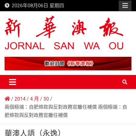
Skip
2026年08月06日 星期四
to
content
新華澳報
2014
4 月
30
兩個極端：自肥條款與反對政務官離任補償 兩個極端：自
肥條款與反對政務官離任補償
華澳人語（永逸）