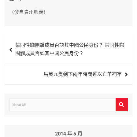
（發自貴州興義）
文
某同性戀團體成員否認其中國公民身份？ 某同性戀
章
團體成員否認其中國公民身份？
導
覽
馬英九隻剩下兩年時間難以亡羊補牢
S
e
a
r
2014 年 5 月
c