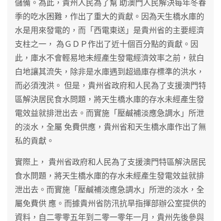
儲備。為此，貴州人民為了幫 助澳門人民解決每年冬春
季的吃水困難，作出了重大的貢獻。因為天生橋水庫的
水是用來發電的，而「西電東送」是貴州省的主要經濟
支柱之一， 為ＧＤＰ作出了近十個百分點的貢獻。因
此，庫水不會輕易地未經產生發電經濟效率之前，就白
白地讓其流失，除非是水庫遇到超過庫存標準的洪水，
而必須洩洪。 但是，貴州省政府和人民為了支援澳門特
區解決居民食水問題，將天生橋水庫的存水未經產生發
電效益就排泄出去。而實施「壓鹹補淡應急調水」所泄
的淡水，全屬 免費供應，貴州省和天生橋水庫作出了無
私的貢獻。
實際上， 貴州省政府和人民為了支援澳門特區解決居民
食水問題，將天生橋水庫的存水未經產生發電效益就排
泄出去。而實施「壓鹹補淡應急調水」所泄的淡水，全
屬免費供 應。而據貴州省防汛抗旱指揮部辦公室提供的
資料，自二零零五年到二零一零年一月，貴州先後參與