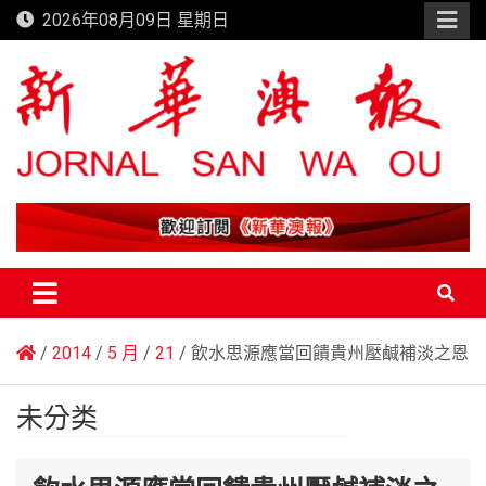
Skip
2026年08月09日 星期日
to
content
新華澳報
2014
5 月
21
飲水思源應當回饋貴州壓鹹補淡之恩
未分类