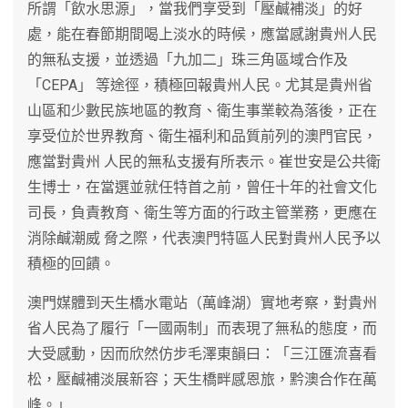
所謂「飲水思源」，當我們享受到「壓鹹補淡」的好
處，能在春節期間喝上淡水的時候，應當感謝貴州人民
的無私支援，並透過「九加二」珠三角區域合作及
「CEPA」 等途徑，積極回報貴州人民。尤其是貴州省
山區和少數民族地區的教育、衛生事業較為落後，正在
享受位於世界教育、衛生福利和品質前列的澳門官民，
應當對貴州 人民的無私支援有所表示。崔世安是公共衛
生博士，在當選並就任特首之前，曾任十年的社會文化
司長，負責教育、衛生等方面的行政主管業務，更應在
消除鹹潮威 脅之際，代表澳門特區人民對貴州人民予以
積極的回饋。
澳門媒體到天生橋水電站（萬峰湖）實地考察，對貴州
省人民為了履行「一國兩制」而表現了無私的態度，而
大受感動，因而欣然仿步毛澤東韻曰：「三江匯流喜看
松，壓鹹補淡展新容；天生橋畔感恩旅，黔澳合作在萬
峰。」