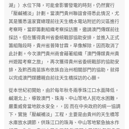
湖」）水位下降，可能會影響發電的時刻，仍然實行
「壓鹹補淡」計劃。當澳門貴州聯誼會得悉此情況，尤
其是獲悉溫家寶總理前往天生橋水電站附近的災區進行
考察時，當即籌劃組織考察採訪團，邀請澳門傳媒前往
採訪。但在獲得貴州省委統戰部協助安排，並進入正式
籌組階段時，貴州省普降甘霖，旱像解除，因而取消了
此計劃。今次澳門貴州商會藉著組織「澳門傳媒貴州貴
州遊蹤考察之旅」，再次獲得貴州省委統戰部的協助安
排，及黔西南苗族布依族自治州相關部門的協助，就得
以完成澳門媒體親自前往天生橋採訪的心願。
從本世紀初開始，由於每年秋冬兩季珠江口水面降低，
鹹潮北上，導致澳門、珠海、中山等地人民吃水困難，
嚴重威脅當地飲水安全，，因 而在中央政府的統一協調
下，實施「壓鹹補淡」工程，主要是由貴州的天生橋等
水庫放水調節，供珠江口的珠海、中山等地緊急抽水作