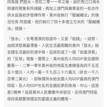
持為我 們放水。而在二零一一年之後，由於西江口海水
倒灌的現象有所減緩，再加上澳門與廣東省的一些合作
供水設施初步發揮作用，貴州省執行「壓鹹補淡」的情
況也有 所放緩，但仍執行了四十多億立方米的「壓鹹補
淡」措施。
「放水」，在粵港澳的俗語中，又是「給錢」。試想，
由經濟發展最滯後，人民生活最困難的貴州「放水」給
全國生活最好的澳中珠，這就形成了一個「劫富濟貧」
的「反常」現象。實際上，貴州省的人均GDP是全國倒
數第一，二零一零年貴州省的地區生產總值為四千五百
五十億元，人均一萬一千九百三十六萬元（折合一千八
百零二美元），卻無償供水給全國人均GDP最高的澳門
特區，及人均GDP也名列全國前茅的珠海、中山。這是
甚精神？這是貴州人民響應中央號召，支持澳門特區
保持長期繁榮穩定的愛國主義的體現。