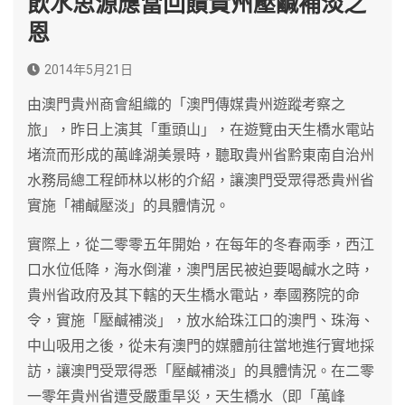
飲水思源應當回饋貴州壓鹹補淡之
恩
2014年5月21日
由澳門貴州商會組織的「澳門傳媒貴州遊蹤考察之
旅」，昨日上演其「重頭山」，在遊覽由天生橋水電站
堵流而形成的萬峰湖美景時，聽取貴州省黔東南自治州
水務局總工程師林以彬的介紹，讓澳門受眾得悉貴州省
實施「補鹹壓淡」的具體情況。
實際上，從二零零五年開始，在每年的冬春兩季，西江
口水位低降，海水倒灌，澳門居民被迫要喝鹹水之時，
貴州省政府及其下轄的天生橋水電站，奉國務院的命
令，實施「壓鹹補淡」，放水給珠江口的澳門、珠海、
中山吸用之後，從未有澳門的媒體前往當地進行實地採
訪，讓澳門受眾得悉「壓鹹補淡」的具體情況。在二零
一零年貴州省遭受嚴重旱災，天生橋水（即「萬峰