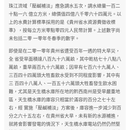
珠江流域「壓鹹補淡」應急調水五次，調水總量一百二
十點一六 億立方米，總價值四億八千零六十四萬元。以
上的水費計算標準採用的是《貴州省水資源費徵收標
準》，按每立方米零點零四元人民幣計算。上述數字尚
未包括二零 一零年冬春季的數字。
即使是在二零一零年貴州省遭受百年一遇的特大旱災，
全 省受旱面積達八百九十六萬畝，其中乾枯七十八點八
萬畝，重旱兩百九十六萬畝；因旱有七百六十九萬人、
三百四十四萬頭大牲畜飲水受到不同程度影響，其中有
三 百四十八萬人、一百五十六萬頭大牲畜發生飲水困
難，尤其是天生橋水庫所在地的黔西南州是受旱嚴重地
區，天生橋水庫的庫容只相當於滿容的百分之七十左
右，經 實施「壓鹹補淡」方案後，庫容進一步減少到百
分之六十五左右，在貴州省大旱，未有新的水源補進，
就將會影響發電的情況下，天生橋水庫電站仍然仍然堅