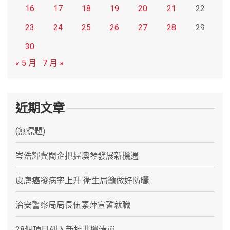
16
17
18
19
20
21
22
23
24
25
26
27
28
29
30
« 5 月
7 月 »
近期文章
(無標題)
岑浩輝冀閩企把握澳琴發展新機遇
皮膚癌發病率上升 衛生局籲做好防曬
治安警察局局長伍素萍宣誓就職
28個項目列入新批非遺清單