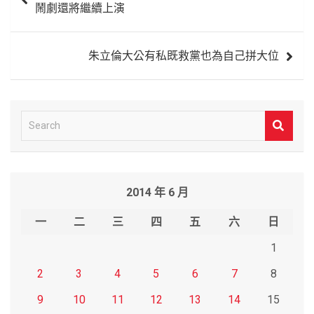
鬧劇還將繼續上演
導
覽
朱立倫大公有私既救黨也為自己拼大位
S
e
a
r
2014 年 6 月
c
h
一
二
三
四
五
六
日
1
2
3
4
5
6
7
8
9
10
11
12
13
14
15