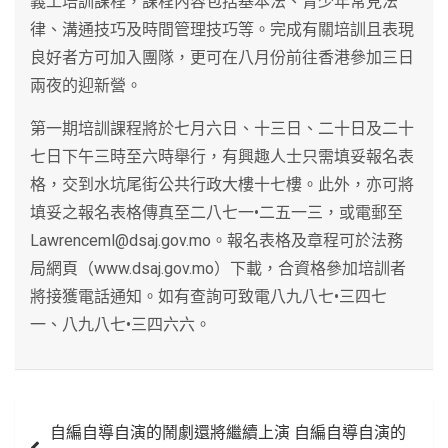
義工培訓課程，課程內容包括基本法、青少年常見法
律、溝通技巧及時間管理技巧等。完成有關培訓且表現
良好者方可加入團隊，更可在八月份前往香港參加三日
兩夜的迎新營。
第一期培訓課程將於七月六日、十三日、二十日及二十
七日下午三時至六時舉行，有興趣人士只需填妥報名表
格，交到水坑尾街公共行政大樓十七樓。此外，亦可將
填妥之報名表格傳真至二八七一•二五一三，或電郵至
Lawrenceml@dsaj.gov.mo。報名表格及章程可於法務
局網頁（www.dsaj.gov.mo）下載，合資格參加培訓者
將接獲電話通知。如有查詢可致電八九八七•三四七
一、八九八七•三四六六。
文
自編自導自演的鬧劇還將繼續上演 自編自導自演的
章