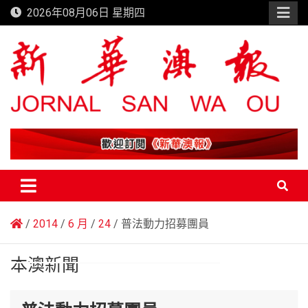
Skip
2026年08月06日 星期四
to
content
新華澳報
2014
6 月
24
普法動力招募團員
本澳新聞