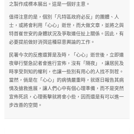
之製作成標本展出。這是一個好主意。
值得注意的是，個別「凡特區政府必反」的團體、人
士，或將會利用「心心」逝世，而大做文章，並將之與
特首崔世安的身體狀況及爭取連任扯上關係。因此，有
必要提前做好消弭這種惡意輿論的工作。
民署今次的反應還算是及時，「心心」逝世後，立即連
夜舉行堅急記者會進行宣佈，沒有「隔夜」，讓居民及
時享受到知的權利，也讓一些別有用心的人找不到茬。
當然，倘是在「心心」的病情嚴重時，就逐日報告其病
情及搶救進展，讓人們心中有個心理準備，而不是突然
宣佈死訊，心理衝擊就將會小些，因而還是有可以進一
步改善的空間。
文