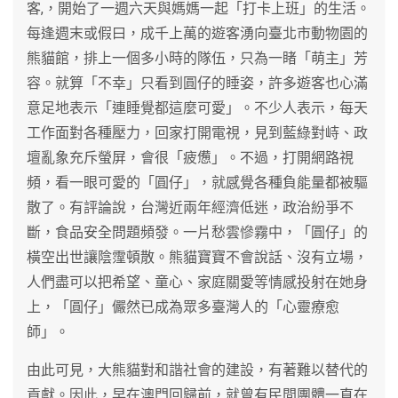
客,，開始了一週六天與媽媽一起「打卡上班」的生活。
每逢週末或假曰，成千上萬的遊客湧向臺北市動物園的
熊貓館，排上一個多小時的隊伍，只為一睹「萌主」芳
容。就算「不幸」只看到圓仔的睡姿，許多遊客也心滿
意足地表示「連睡覺都這麼可愛」。不少人表示，每天
工作面對各種壓力，回家打開電視，見到藍綠對峙、政
壇亂象充斥螢屏，會很「疲憊」。不過，打開網路視
頻，看一眼可愛的「圓仔」，就感覺各種負能量都被驅
散了。有評論說，台灣近兩年經濟低迷，政治紛爭不
斷，食品安全問題頻發。一片愁雲慘霧中，「圓仔」的
橫空出世讓陰霪頓散。熊貓寶寶不會說話、沒有立場，
人們盡可以把希望、童心、家庭關愛等情感投射在她身
上，「圓仔」儼然已成為眾多臺灣人的「心靈療愈
師」。
由此可見，大熊貓對和諧社會的建設，有著難以替代的
貢獻。因此，早在澳門回歸前，就曾有民間團體一直在