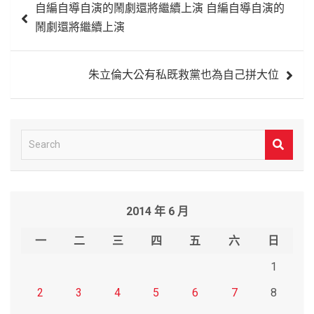
自編自導自演的鬧劇還將繼續上演 自編自導自演的
章
鬧劇還將繼續上演
導
覽
朱立倫大公有私既救黨也為自己拼大位
S
e
a
r
2014 年 6 月
c
h
一
二
三
四
五
六
日
1
2
3
4
5
6
7
8