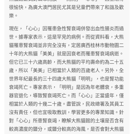
很愉快，為廣大澳門居民尤其是兒童們帶來了和諧及歡
樂。
現在，「心心」因罹患急性腎衰竭併發出血性腸炎而過
世。據專家表示，這是罕見的病例。而從資料看，大熊
貓罹患腎衰竭並非完全沒有，定居廣西桂林市動物園二
十年的大熊貓「美美」就是因衰老而罹患腎衰竭病逝。
但它已三十六歲高齡，而大熊貓的平均壽命約為二十五
歲，所以「美美」已相當於人類的百歲老人。另外，全
世界年紀最長的三十四歲大熊貓「明明」，也是腎功能
衰竭死亡。專家表示，「明明」是因為年老體衰，多重
器官退化，導致腎衰竭死亡。而「心心」正當盛年，僅
相當於人類的十幾二十歲。盡管說，民政總署及其員工
沒有責任，但也宜吸取教訓，學習更多的專業知識。針
對「心心」所患腎衰竭，瞭解大熊貓館的土壤是否含有
較高濃度的鹽分，或鹽分較高的海風，是否會對大熊貓