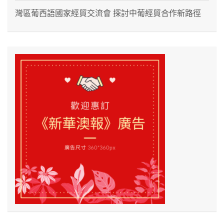
灣區葡西語國家經貿交流會 探討中葡經貿合作新路徑