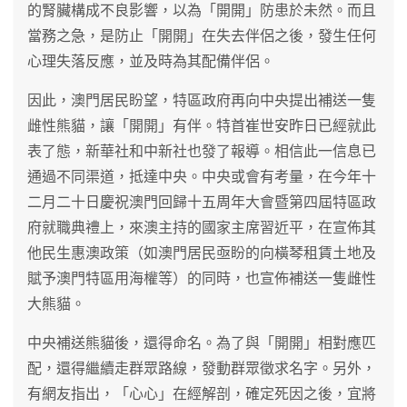
的腎臟構成不良影響，以為「開開」防患於未然。而且
當務之急，是防止「開開」在失去伴侶之後，發生任何
心理失落反應，並及時為其配備伴侶。
因此，澳門居民盼望，特區政府再向中央提出補送一隻
雌性熊貓，讓「開開」有伴。特首崔世安昨日已經就此
表了態，新華社和中新社也發了報導。相信此一信息已
通過不同渠道，抵達中央。中央或會有考量，在今年十
二月二十日慶祝澳門回歸十五周年大會暨第四屆特區政
府就職典禮上，來澳主持的國家主席習近平，在宣佈其
他民生惠澳政策（如澳門居民亟盼的向橫琴租賃土地及
賦予澳門特區用海權等）的同時，也宣佈補送一隻雌性
大熊貓。
中央補送熊貓後，還得命名。為了與「開開」相對應匹
配，還得繼續走群眾路線，發動群眾徵求名字。另外，
有網友指出，「心心」在經解剖，確定死因之後，宜將