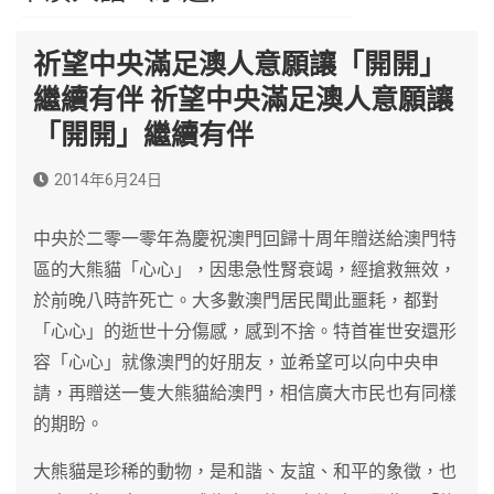
祈望中央滿足澳人意願讓「開開」
繼續有伴 祈望中央滿足澳人意願讓
「開開」繼續有伴
2014年6月24日
中央於二零一零年為慶祝澳門回歸十周年贈送給澳門特
區的大熊貓「心心」，因患急性腎衰竭，經搶救無效，
於前晚八時許死亡。大多數澳門居民聞此噩耗，都對
「心心」的逝世十分傷感，感到不捨。特首崔世安還形
容「心心」就像澳門的好朋友，並希望可以向中央申
請，再贈送一隻大熊貓給澳門，相信廣大市民也有同樣
的期盼。
大熊貓是珍稀的動物，是和諧、友誼、和平的象徵，也