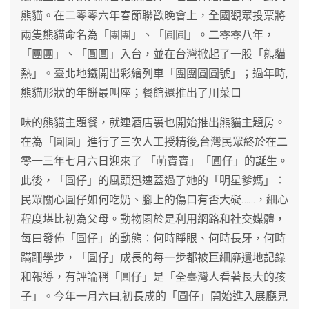
熊貓。在二零零六年春節聯歡晚會上，全國觀眾投票將
兩隻熊貓命名為「團團」、「圓圓」。二零零八年，
「團團」、「圓圓」入台，並在台灣掀起了一股「熊貓
熱」。臺北地鐵開出彩繪列車「團團圓圓號」；過年時,
熊貓形狀的年餅最叫座；餐館還推出了川菜口
味的熊貓主題餐，就連酒店裏也開始推出熊貓主題房。
在為「圓圓」進行了三次人工授精後,台灣民眾終於在二
零一三年七月六日迎來了 「萌寶寶」「圓仔」的誕生。
此後，「圓仔」的風頭迅速蓋過了她的「明星爹媽」：
民眾關心圓仔如何吃奶、腳上的傷口有否大礙……，細心
程度堪比初為父母。動物園於是利用網路和社交媒體，
每曰發佈「圓仔」的動態：何時睜眼、何時長牙，何時
蹣跚學步，「圓仔」成長的每一步都被巨細靡遺地記錄
和報導，有評論稱「圓仔」是「全臺灣人看著長大的孩
子」。今年一月六曰,初長成的「圓仔」開始進入展廳見