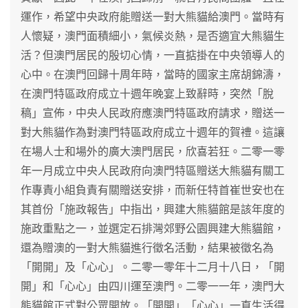
運作，希望中央政府能贈送一對大熊貓給澳門。當時有
人懷疑，澳門面積細小，氣候炎熱，是否適宜大熊貓生
活？但澳門居民的殷切心情，一直掂掛在中央領導人的
心中。在澳門回歸十周年時，當時的國家主席胡錦濤，
在澳門特區政府成立十週年晚宴上致辭時，突然「脫
稿」宣佈，中央人民政府應澳門特區政府請求，贈送一
對大熊貓作為對澳門特區政府成立十週年的賀禮。這讓
在場人士和場外的廣大澳門居民，欣喜若狂。二零一零
年一月成立中央人民政府向澳門特區贈送大熊貓有關工
作專責小組負責有關贈送安排，而新任特首崔世安也在
其首份「施政報告」中指出，興建大熊貓館是該年度的
施政重點之一，並選定石排灣郊野公園興建大熊貓館，
還為贈澳的一對大熊貓進行徵名活動，結果被徵名為
「開開」及「心心」。二零一零年十二月十八日，「開
開」和「心心」由四川運至澳門。二零一一年，澳門大
熊貓館正式對公眾開放。「開開」「心心」一直生活得