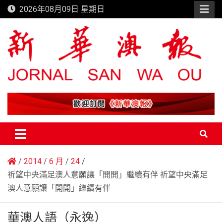
Skip
2026年08月09日 星期日
to
content
新華澳報
2014
6 月
24
祈望中央滿足澳人意願讓「開開」繼續有伴 祈望中央滿足
澳人意願讓「開開」繼續有伴
華澳人語（永逸）