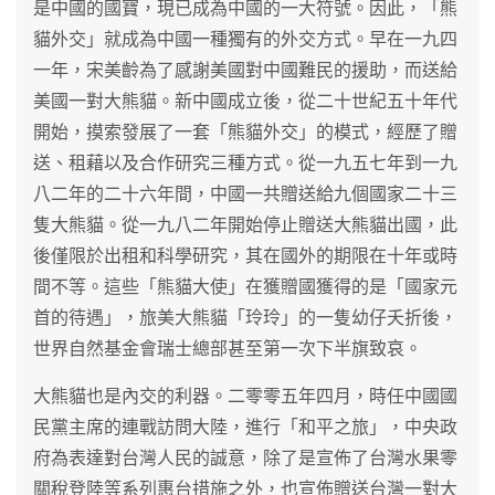
是中國的國寶，現已成為中國的一大符號。因此，「熊
貓外交」就成為中國一種獨有的外交方式。早在一九四
一年，宋美齡為了感謝美國對中國難民的援助，而送給
美國一對大熊貓。新中國成立後，從二十世紀五十年代
開始，摸索發展了一套「熊貓外交」的模式，經歷了贈
送、租藉以及合作研究三種方式。從一九五七年到一九
八二年的二十六年間，中國一共贈送給九個國家二十三
隻大熊貓。從一九八二年開始停止贈送大熊貓出國，此
後僅限於出租和科學研究，其在國外的期限在十年或時
間不等。這些「熊貓大使」在獲贈國獲得的是「國家元
首的待遇」，旅美大熊貓「玲玲」的一隻幼仔夭折後，
世界自然基金會瑞士總部甚至第一次下半旗致哀。
大熊貓也是內交的利器。二零零五年四月，時任中國國
民黨主席的連戰訪問大陸，進行「和平之旅」，中央政
府為表達對台灣人民的誠意，除了是宣佈了台灣水果零
關稅登陸等系列惠台措施之外，也宣佈贈送台灣一對大