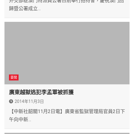
外交部駐澳門特派員公署日前舉行招待會，慶祝澳門回
歸暨公署成立…
要聞
廣東越獄逃犯李孟軍被抓獲
2014年11月3日
【中新社韶關11月2日電】廣東省監獄管理局官員2日下
午向中新…