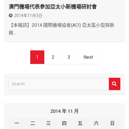
澳門機場代表參加亞太小新機場研討會
2014年11月3日
【本報訊】2014 國際機場協會(ACI) 亞太區小型與新
興…
文
1
2
3
Next
章
導
覽
S
e
a
r
2014 年 11 月
c
h
一
二
三
四
五
六
日