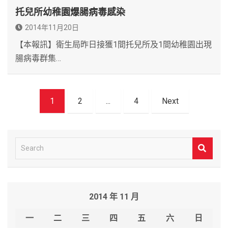
托兒所幼稚園爆腸病毒感染
2014年11月20日
【本報訊】衛生局昨日接獲1間托兒所及1間幼稚園出現
腸病毒群集…
文
1
2
...
4
Next
章
導
覽
S
e
a
r
2014 年 11 月
c
h
一
二
三
四
五
六
日