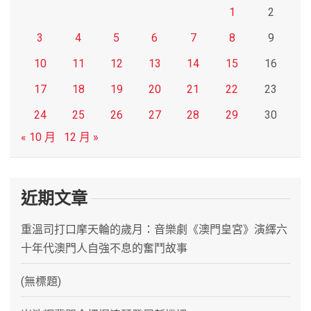
1
2
3
4
5
6
7
8
9
10
11
12
13
14
15
16
17
18
19
20
21
22
23
24
25
26
27
28
29
30
« 10 月
12 月 »
近期文章
重溫司打口摩天輪的歲月：音樂劇《澳門皇宮》演繹六
十年代澳門人自強不息的奮鬥故事
(無標題)