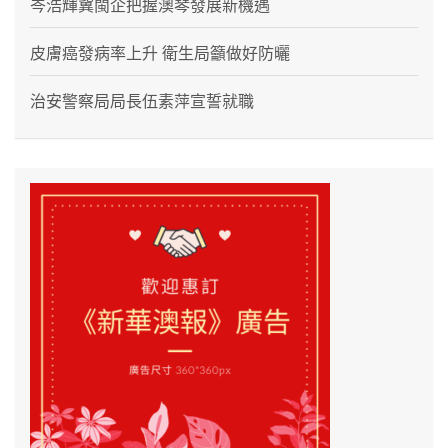
岑浩輝冀閩企把握澳琴發展新機遇
皮膚癌發病率上升 衛生局籲做好防曬
治安警察局局長伍素萍宣誓就職