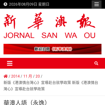
Skip
2026年08月09日 星期日
to
content
新華澳報
2014
11 月
20
新版《港澳情台灣心》宣導赴台就學政策 新版《港澳情台
灣心》宣導赴台就學政策
華澳人語（永逸）