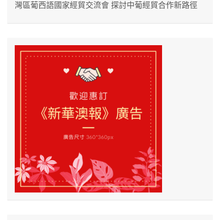
灣區葡西語國家經貿交流會 探討中葡經貿合作新路徑