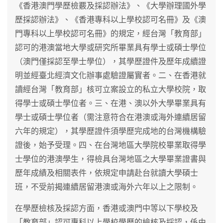
《香港澳門學歷檢覈及採認辦法》、《大學辦理國外學
歷採認辦法》、《香港專科以上學校認可名冊》及《澳
門專科以上學校認可名冊》的規定，經台灣「教育部」
認可的港澳當地大學或研究所畢業具有學士或碩士學位
（澳門僅採認至學士學位），其學歷證件及歷年成續證
明並經臺北經濟文化辦事處驗證屬實者。二、在香港就
讀經台灣「教育部」核可立案設立的私立大學校院，取
得學士或碩士學位者。三、在港、澳以外大學畢業具有
學士或碩士學位者（需注意符合在港澳或海外連續居留
六年的規定），其學歷證件須學歷完成地的台灣機構驗
證後，始予受理。四、在台灣地區大學院校畢業取得學
士學位的港澳學生，得檢具台灣地區之大學畢業證書與
歷年成績及相關表件，依規定申請赴台就讀大學碩士
班，不受前揭連續居留港澳或海外六年以上之限制。
在學歷檢核及採認方面，香港或澳門中等以下學校及
「教育部」認可專科以上學校學歷的檢核及採認，係由