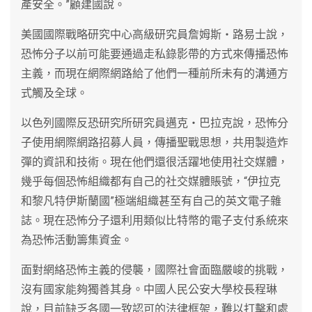
產安全。”顧建國說。
美國國際戰略研究中心高級研究員詹姆斯‧路易士說，
恐怖分子以前可能要通過走私錄影帶的方式來傳播恐怖
主義，而現在網際網路給了他們一種前所未有的溝通方
式觸及全球。
以色列國際反恐研究所研究員邁克‧巴拉克說，恐怖分
子使用網際網路招募人員，傳播聖戰思想，共用製造炸
彈的資訊和技術。現在他們還很活躍地使用社交媒體，
幾乎每個恐怖組織都有自己的社交媒體賬號，“伊拉克
和黎凡特伊斯蘭國”極端組織甚至有自己的英文電子雜
誌。現在恐怖分子還利用類似比特幣的電子支付系統來
為恐怖活動籌集資金。
面對網絡恐怖主義的侵襲，國際社會面臨嚴峻的挑戰，
沒有國家能夠獨善其身。中國人民公安大學校長程琳
說，目前缺乏各國一致認可的法律框架，難以打擊和處