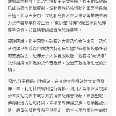
活動高發頻發，是恐怖活動主要受害國，其中網際網路
已成為恐怖組織策劃、煽動實施恐怖活動的重要手段和
管道。北京天安門、昆明和烏魯木齊火車站等地嚴重暴
力恐怖襲擊事件發生後，“東伊運”發佈視頻宣稱對恐怖
襲擊負責，並聲稱要繼續實施恐怖襲擊。
顧建國說，從中國警方破獲的大量恐怖案件來看，恐怖
音視頻已經成為中國境內特別是新疆地區恐怖襲擊多發
的重要誘因。恐怖分子大多曾因收聽、觀看過“東伊運”
恐怖組織發佈過的恐怖音視頻，受過宗教極端思想的洗
腦。
“恐怖分子通過自建網站、在其他大型網站建立宣傳發
佈平臺、利用社交網站進行傳播、利用大型網盤音視頻
分享網站提供下載等方式發佈恐怖音視頻，煽動聖戰、
傳授制爆方法和技術、宣揚宗教極端思想、煽動民族仇
恨，嚴重破壞世界和平與穩定，危害人民群眾的生命財