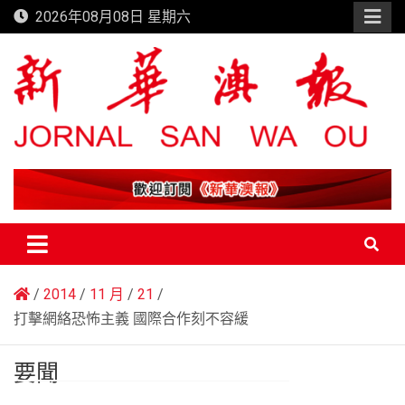
Skip
2026年08月08日 星期六
to
content
新華澳報
2014
11 月
21
打擊網絡恐怖主義 國際合作刻不容緩
要聞