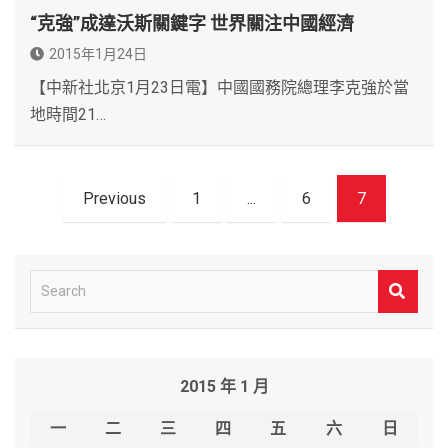
“克強”成達沃斯關鍵字 世界關注中國經濟
2015年1月24日
【中新社北京1月23日電】中國國務院總理李克強於當
地時間21…
文
Previous
1
...
6
7
章
導
覽
S
e
a
r
2015 年 1 月
c
h
一
二
三
四
五
六
日