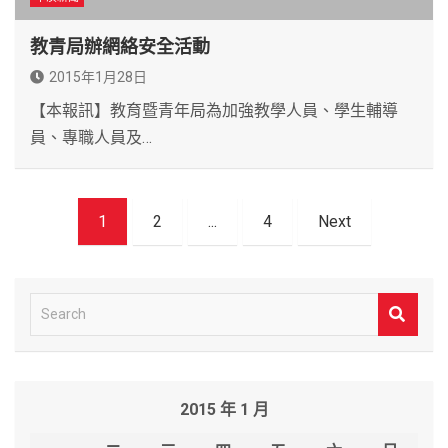
教青局辦網絡安全活動
2015年1月28日
【本報訊】教育暨青年局為加強教學人員、學生輔導
員、專職人員及…
文
1
2
...
4
Next
章
導
覽
S
e
a
r
2015 年 1 月
c
h