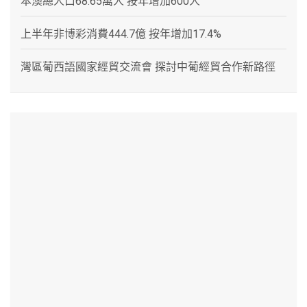
本澳總人口68.65萬人 按年增加600人
上半年非博彩消費444.7億 按年增加17.4%
灣區葡西語國家經貿交流會 探討中葡經貿合作新路徑