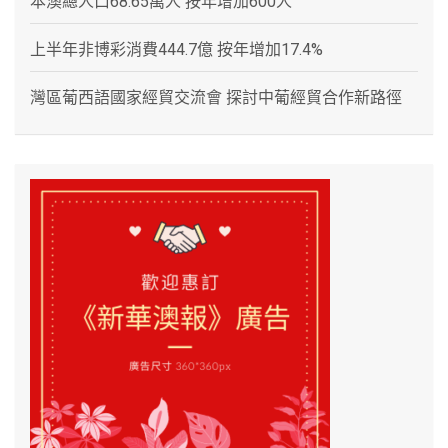
本澳總人口68.65萬人 按年增加600人
上半年非博彩消費444.7億 按年增加17.4%
灣區葡西語國家經貿交流會 探討中葡經貿合作新路徑