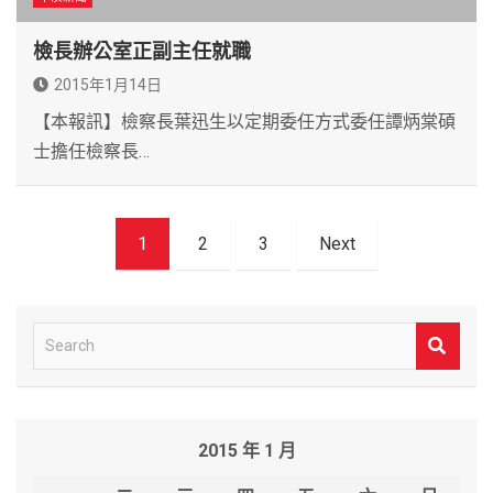
檢長辦公室正副主任就職
2015年1月14日
【本報訊】檢察長葉迅生以定期委任方式委任譚炳棠碩
士擔任檢察長…
文
1
2
3
Next
章
導
覽
S
e
a
r
2015 年 1 月
c
h