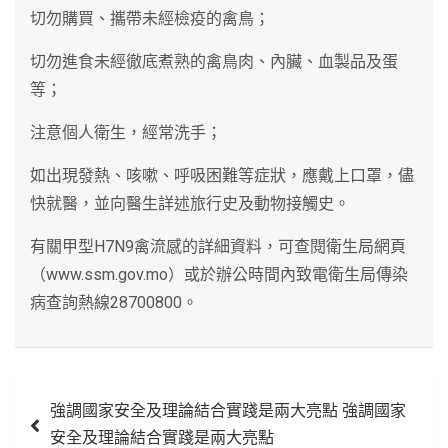
切勿購買、攜帶未經檢疫的禽鳥；
切勿進食未經徹底煮熟的禽鳥肉、內臟、血製品及蛋
等；
注意個人衛生，經常洗手；
如出現發熱、咳嗽、呼吸困難等症狀，應戴上口罩，儘
快就醫，並向醫生詳述旅行史及動物接觸史。
有關甲型H7N9禽流感的詳細資料，可查閱衛生局網頁
（www.ssm.gov.mo）或於辦公時間內致電衛生局傳染
病查詢熱線28700800。
文
強調國家安全及理論結合實踐是兩大亮點 強調國家
章
安全及理論結合實踐是兩大亮點