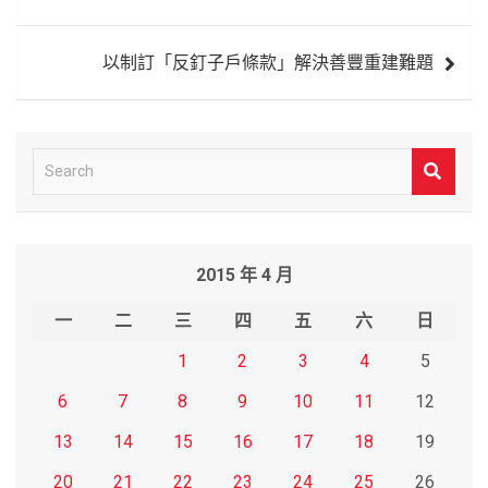
導
覽
以制訂「反釘子戶條款」解決善豐重建難題
S
e
a
r
2015 年 4 月
c
h
一
二
三
四
五
六
日
1
2
3
4
5
6
7
8
9
10
11
12
13
14
15
16
17
18
19
20
21
22
23
24
25
26