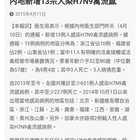
內地新增13宗人染H7N9禽流感
2015年4月11日
【本報訊】衛生局表示，根據內地衛生部門昨天（4月
10日）的通報，新增13例人感染H7N9禽流感病例。據
通報，13例病例的地區分佈為：浙江省佔10例、福建省
佔2例、山東省佔1例；當中11人有明確的活禽接觸或活
禽經營市場暴露情況。患者年齡介乎32至80歲（中位數
為57歲），為9男4女；其中3人死亡，3人病情危重。
自2013年至今，全國共確診至少651例人感染H7N9禽
流感病例，其中至少227例死亡。2014年10月1日以來
出現當地感染病例的地區包括：北京、新疆維吾爾自治
區、浙江、江蘇、上海、廣東、福建、江西、安徽、湖
南、貴州及山東。另外，加拿大亦錄得2例輸入性人感
染H7N9禽流感病例。