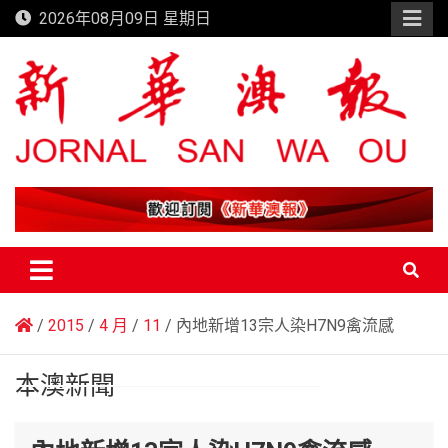
Skip
2026年08月09日 星期日
to
content
新華澳報
2015
4 月
11
內地新增13宗人染H7N9禽流感
本澳新聞