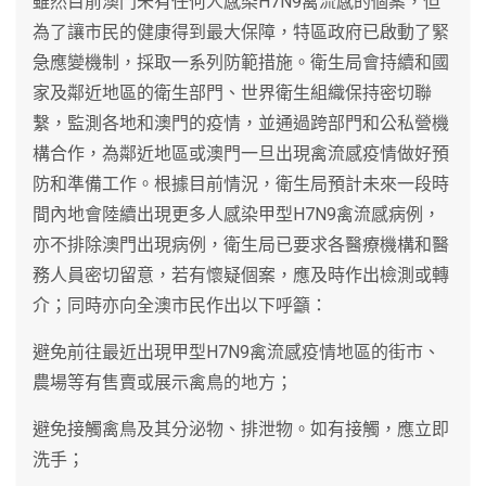
雖然目前澳門未有任何人感染H7N9禽流感的個案，但
為了讓市民的健康得到最大保障，特區政府已啟動了緊
急應變機制，採取一系列防範措施。衛生局會持續和國
家及鄰近地區的衛生部門、世界衛生組織保持密切聯
繫，監測各地和澳門的疫情，並通過跨部門和公私營機
構合作，為鄰近地區或澳門一旦出現禽流感疫情做好預
防和準備工作。根據目前情況，衛生局預計未來一段時
間內地會陸續出現更多人感染甲型H7N9禽流感病例，
亦不排除澳門出現病例，衛生局已要求各醫療機構和醫
務人員密切留意，若有懷疑個案，應及時作出檢測或轉
介；同時亦向全澳市民作出以下呼籲：
避免前往最近出現甲型H7N9禽流感疫情地區的街市、
農場等有售賣或展示禽鳥的地方；
避免接觸禽鳥及其分泌物、排泄物。如有接觸，應立即
洗手；