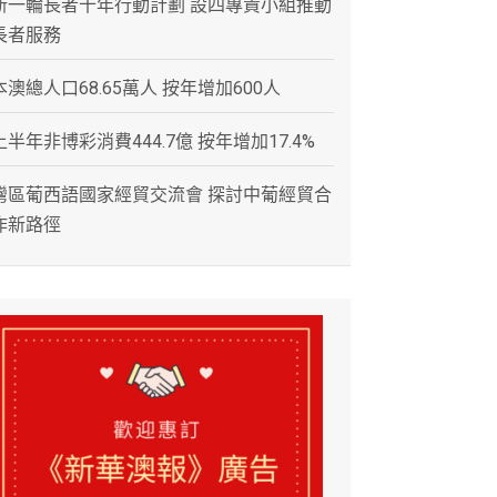
新一輪長者十年行動計劃 設四專責小組推動
長者服務
本澳總人口68.65萬人 按年增加600人
上半年非博彩消費444.7億 按年增加17.4%
灣區葡西語國家經貿交流會 探討中葡經貿合
作新路徑