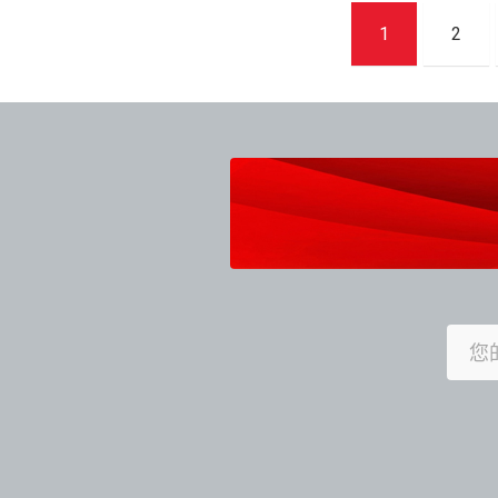
文
1
2
章
導
覽