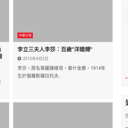
c
h
中華大地
過
李立三夫人李莎：百歲“洋媳婦”
復
2015年4月2日
李莎，原名葉麗薩維塔‧基什金娜，1914年
生於俄羅斯薩拉托夫…
«
席