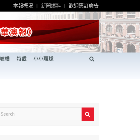
本報概況
新聞爆料
歡迎惠訂廣告
峽橋
特載
小小環球
S