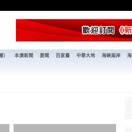
權）
本澳新聞
要聞
百家臺
中華大地
海峽兩岸
海
e
a
r