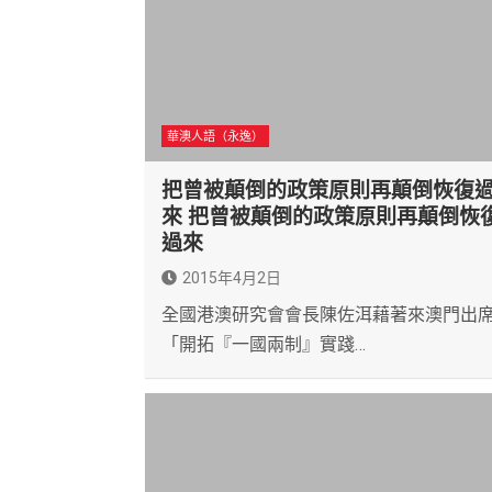
華澳人語（永逸）
把曾被顛倒的政策原則再顛倒恢復
來 把曾被顛倒的政策原則再顛倒恢
過來
2015年4月2日
全國港澳研究會會長陳佐洱藉著來澳門出
「開拓『一國兩制』實踐…