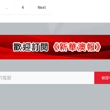
...
4
Next