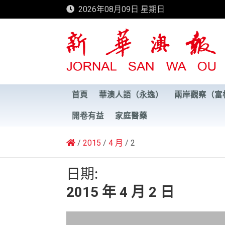
Skip
2026年08月09日 星期日
to
content
新華澳報
首頁
華澳人語（永逸）
兩岸觀察（富
開卷有益
家庭醫藥
2015
4 月
2
日期:
2015 年 4 月 2 日