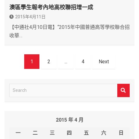
澳區學生報考內地高校聯招增一成
2015年4月11日
【中通社4月10日電】“2015年中國普通高等學校聯合招
收華…
文
1
2
...
4
Next
章
導
覽
S
e
a
r
2015 年 4 月
c
h
一
二
三
四
五
六
日