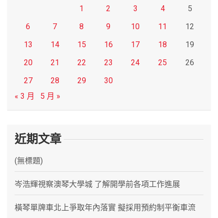
1
2
3
4
5
6
7
8
9
10
11
12
13
14
15
16
17
18
19
20
21
22
23
24
25
26
27
28
29
30
« 3 月
5 月 »
近期文章
(無標題)
岑浩輝視察澳琴大學城 了解開學前各項工作進展
橫琴單牌車北上爭取年內落實 擬採用預約制平衡車流