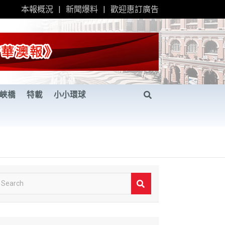
本報概況
新聞爆料
歡迎惠訂廣告
峽橋
特載
小小環球
S