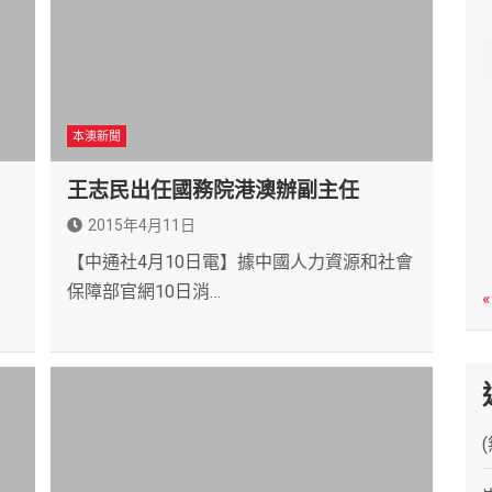
c
h
本澳新聞
、
王志民出任國務院港澳辦副主任
2015年4月11日
【中通社4月10日電】據中國人力資源和社會
保障部官網10日消…
«