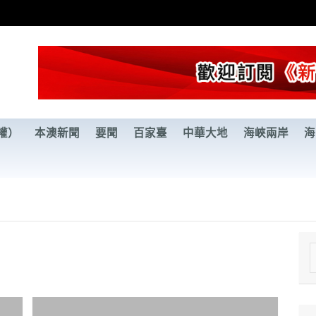
權）
本澳新聞
要聞
百家臺
中華大地
海峽兩岸
海
e
a
r