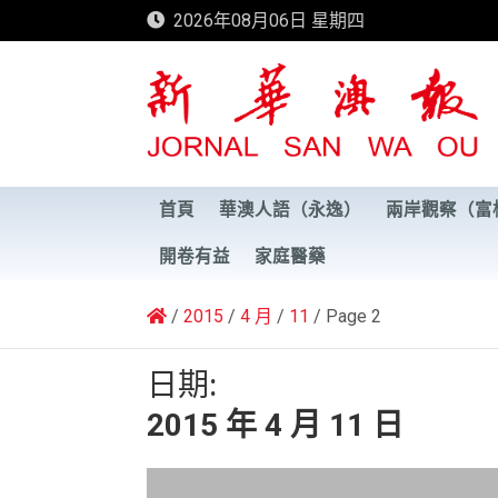
Skip
2026年08月06日 星期四
to
content
新華澳報
首頁
華澳人語（永逸）
兩岸觀察（富
開卷有益
家庭醫藥
2015
4 月
11
Page 2
日期:
2015 年 4 月 11 日