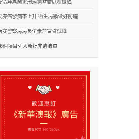
岑浩輝冀閩企把握澳琴發展新機遇
皮膚癌發病率上升 衛生局籲做好防曬
治安警察局局長伍素萍宣誓就職
28個項目列入新批非遺清單