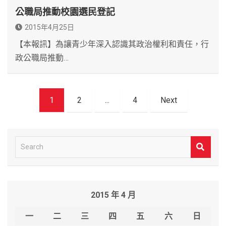
公職局推動校園選民登記
2015年4月25日
【本報訊】為讓青少年深入認識其政治權利和責任，行
政公職局推動…
文
1
2
...
4
Next
章
導
覽
S
e
a
r
2015 年 4 月
c
h
一
二
三
四
五
六
日