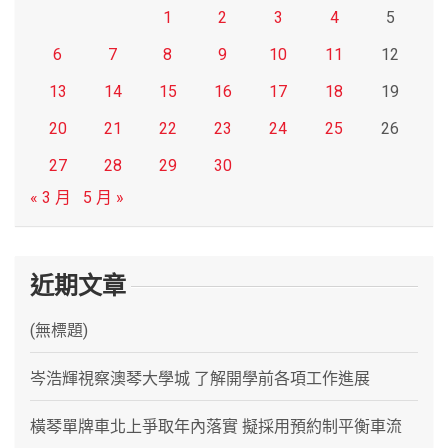
1
2
3
4
5
6
7
8
9
10
11
12
13
14
15
16
17
18
19
20
21
22
23
24
25
26
27
28
29
30
« 3 月
5 月 »
近期文章
(無標題)
岑浩輝視察澳琴大學城 了解開學前各項工作進展
橫琴單牌車北上爭取年內落實 擬採用預約制平衡車流