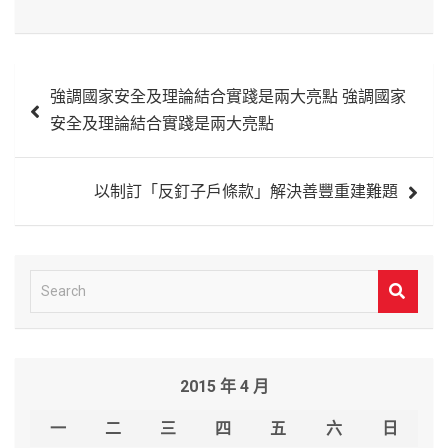
文
強調國家安全及理論結合實踐是兩大亮點 強調國家
章
安全及理論結合實踐是兩大亮點
導
覽
以制訂「反釘子戶條款」解決善豐重建難題
S
e
a
r
2015 年 4 月
c
h
一
二
三
四
五
六
日