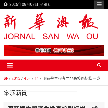
Skip
2026年08月07日 星期五
to
content
新華澳報
2015
4 月
11
澳區學生報考內地高校聯招增一成
本澳新聞