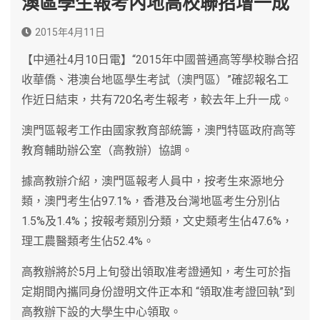
澳區學生報考內地高校聯招增一成
2015年4月11日
【中通社4月10日電】“2015年中國普通高等學校聯合招
收華僑、港澳台地區學生考試（澳門區）”確認報名工
作近日結束，共有720名考生報考，較去年上升一成。
澳門區報考工作由國家教育部統籌，澳門特區政府高等
教育輔助辦公室（高教辦）協調。
據高教辦介紹，澳門區報考人員中，按考生來源地分
類，澳門考生佔97.1%，香港及台灣地區考生分別佔
1.5%及1.4%；按報考類別分類，文史類考生佔47.6%，
理工農醫類考生佔52.4%。
高教辦將於5月上旬發出領取准考證通知，考生可於指
定期間內攜同身份證明文件正本和 “領取准考證回執”到
高教辦下設的大學生中心領取。