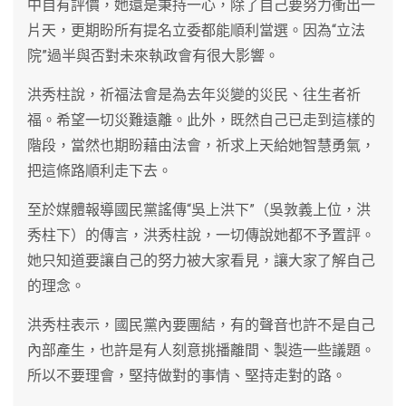
中自有評價，她還是秉持一心，除了自己要努力衝出一
片天，更期盼所有提名立委都能順利當選。因為“立法
院”過半與否對未來執政會有很大影響。
洪秀柱說，祈福法會是為去年災變的災民、往生者祈
福。希望一切災難遠離。此外，既然自己已走到這樣的
階段，當然也期盼藉由法會，祈求上天給她智慧勇氣，
把這條路順利走下去。
至於媒體報導國民黨謠傳“吳上洪下”（吳敦義上位，洪
秀柱下）的傳言，洪秀柱說，一切傳說她都不予置評。
她只知道要讓自己的努力被大家看見，讓大家了解自己
的理念。
洪秀柱表示，國民黨內要團結，有的聲音也許不是自己
內部產生，也許是有人刻意挑播離間、製造一些議題。
所以不要理會，堅持做對的事情、堅持走對的路。