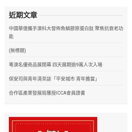
近期文章
中國華億攜手澳科大發佈魚鱗膠原蛋白肽 聚焦抗衰老功
能
(無標題)
粵澳名優商品展閉幕 四天展期逾9萬人次入場
保安司與青年清茶談「平安城市 青年擔當」
合作區產業發展局獲授ICCA會員證書