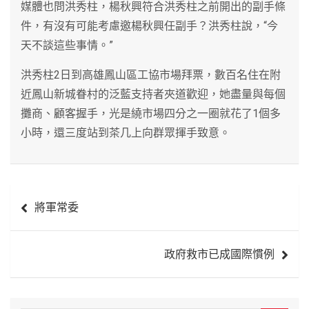
媒體也問洪秀柱，楊秋興符合洪秀柱之前開出的副手條
件，有沒有可能考慮邀楊秋興任副手？洪秀柱說，“今
天不談這些事情。”
洪秀柱2日到高雄鳳山區工協市場拜票，數百名住在附
近鳳山新城眷村的泛藍支持者夾道歡迎，她盡量與每個
攤商、顧客握手，光是繞市場四分之一圈就花了1個多
小時，還三度站到茶几上向群眾揮手致意。
文
將軍常委
章
導
政府救市已成國際慣例
覽