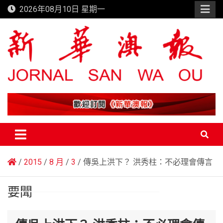
Skip
2026年08月10日 星期一
to
content
新華澳報
2015
8 月
3
傳吳上洪下？ 洪秀柱：不必理會傳言
要聞