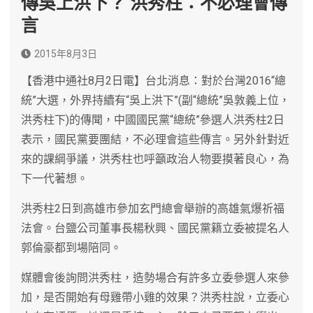
傳吳上洪下？ 洪秀柱：不必理會傳
言
2015年8月3日
【香港中通社8月2日電】台北消息：對於台灣2016“總
統”大選，外界持續有“吳上洪下”(副“總統”吳敦義上位，
洪秀柱下)的傳聞，中國國民黨“總統”參選人洪秀柱2日
表示，國民黨要團結，不必理會這些傳言。另外針對近
來的課綱爭議，洪秀柱也呼籲政治人物要摸著良心，為
下一代著想。
洪秀柱2日到高雄市參加玄門總會舉辦的高雄氣爆祈福
法會。台鹽公司董事長楊秋興、國民黨籍立委被提名人
郭倫豪都到場陪同。
媒體會後詢問洪秀柱，造勢場合有許多立委參選人來參
加，是否開始有母雞帶小雞的效果？洪秀柱說，立委心