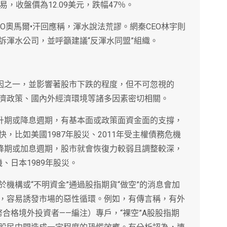
，收盤價為12.09美元，跌幅47％。
O奧馬爾•汗回應稱，渾水說法荒謬。網秦CEO林宇則
訴渾水公司，並呼籲建議“反渾水同盟”組織。
原因之一，並影響著股市下跌的程度，但不可忽視的
濟政策、國內外經濟環境等諸多因素密切相關。
上升期或降息週期，有基本面或政策面資金面的支撐，
，比如美國1987年股災、2011年受主權債務危機
下降期或加息週期，股市就會恢復力較弱且調整較深，
機、日本1989年股災。
機構或“不明資金”通過股指期貨“做空”的消息會加
，容易誘發市場的惡性循環。例如，有傳言稱，有外
幣合格境外投資者——編注）專戶，“裸空”A股股指期