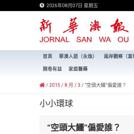
Skip
2026年08月07日 星期五
to
content
新華澳報
首頁
華澳人語（永逸）
兩岸觀察（富
開卷有益
家庭醫藥
2015
8 月
3
“空頭大鱷”偏愛誰？
小小環球
“空頭大鱷”偏愛誰？