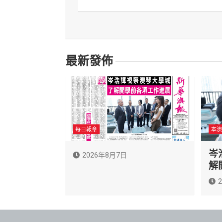
導
覽
最新發佈
每日報章
本澳
岑
2026年8月7日
解