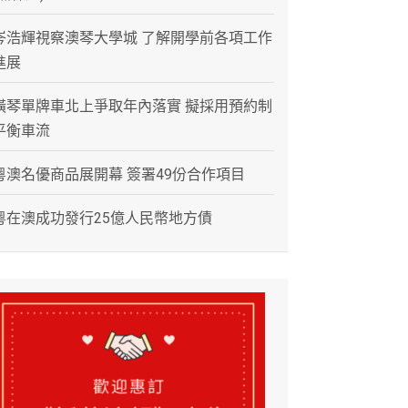
岑浩輝視察澳琴大學城 了解開學前各項工作
進展
橫琴單牌車北上爭取年內落實 擬採用預約制
平衡車流
粵澳名優商品展開幕 簽署49份合作項目
粵在澳成功發行25億人民幣地方債