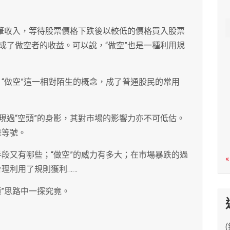
c
h
一筆收入，等待股票價格下跌後以較低的價格買入股票
成了做空者的收益。可以說，“做空”也是一種利用規
，“做空”這一相對陌生的概念，成了普通股民的常用
現過“空頭”的身影，其對市場的影響力亦不可低估。
畫等號。
要手段又有哪些；“做空”的威力有多大；在市場暴跌的過
«
合理利用了規則獲利……
”思路中一探究竟。