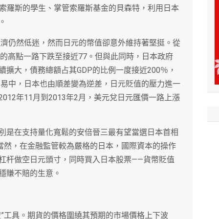
，索羅斯的學生、掌管索羅斯基金的貝森特，利用日本
。
觀經濟仍然低迷，然而日元的幣值卻意外維持著堅挺。從
100的高點一路下跌至接近77。但與此同時，日本政府
擴大，債務總額占其GDP的比例一度接近200％，
際貿易中，日本也由順差變為逆差，日元貶值的壓力進一
12年11月到2013年2月，美元兌日元匯價一路上漲
別是在支持量化寬鬆的安倍晉三最有望當選日本首相
。當然，在金融監管較為嚴格的日本，國際資本的操作
杠杆做空日元頭寸，同時買入日本股票——貨幣貶值
穩賺不賠的生意。
空”工具。期貨的價格圍繞其預期的市場價格上下波