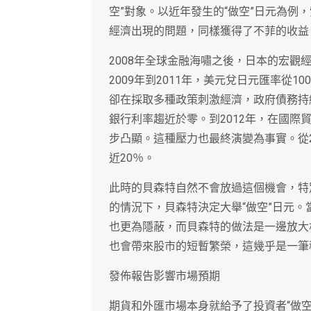
空”對象。以近年發生的“做空”日元為例
經濟出現的問題，同樣獲得了不菲的收益
2008年全球金融海嘯之後，日本的宏
2009年到2011年，美元兌日元匯率從
卻在採取多種政策刺激經濟，政府債務持續
銀行利率趨近於零。到2012年，在國
步凸顯。這種壓力也最終演變為事實。從20
近20％。
此時的貝森特自然不會放過這個機會，特
的情況下，貝森特決定大舉“做空”日元
也更為隱蔽，而貝森特的做法是一邊放大
也會帶來股市的短暫繁榮，這幾乎是一筆
發佈報告影響市場預期
期貨和外匯市場本身就給予了投資者“做