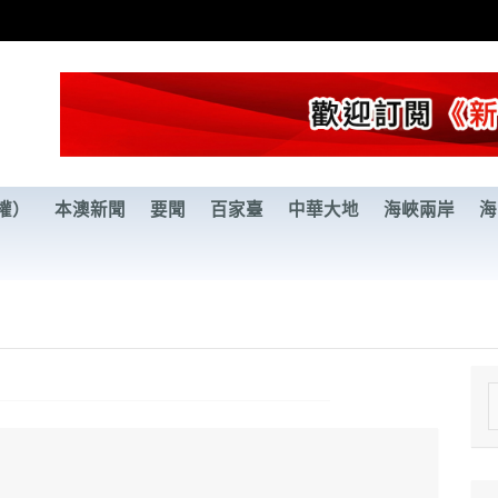
權）
本澳新聞
要聞
百家臺
中華大地
海峽兩岸
海
e
a
r