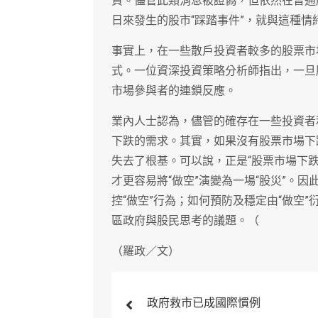
貨。儘管此類消息被證偽，但依然在普通
日來發生的股市“踩踏事件”，就與這種情
事實上，在一些散戶投資者較多的股票市
式。一位資深投資策略分析師指出，一旦
市場參與者的連鎖反應。
業內人士認為，儘管的確存在一些投資者
下跌的需求。其實，如果沒有股票市場下跌
失去了根基。可以說，正是“股票市場下跌
才更容易將“做空”演變為一場“股災”。因
控“做空”行為；如何預防及穩定由“做空
區政府與股民思考的議題。（
（羅政／文）
文
政府救市已成國際慣例
章