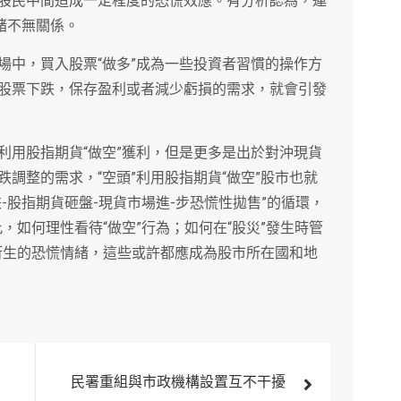
股民中間造成一定程度的恐慌效應。有分析認為，連
緒不無關係。
場中，買入股票“做多”成為一些投資者習慣的操作方
股票下跌，保存盈利或者減少虧損的需求，就會引發
利用股指期貨“做空”獲利，但是更多是出於對沖現貨
調整的需求，“空頭”利用股指期貨“做空”股市也就
-股指期貨砸盤-現貨市場進-步恐慌性拋售”的循環，
此，如何理性看待“做空”行為；如何在“股災”發生時管
”衍生的恐慌情緒，這些或許都應成為股市所在國和地
民署重組與市政機構設置互不干擾