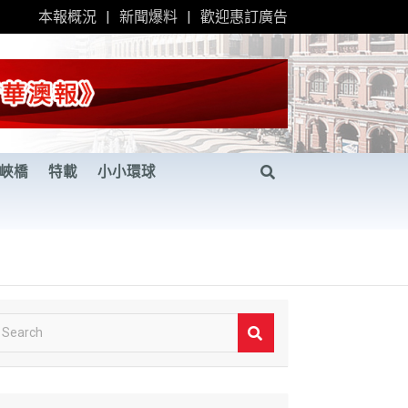
本報概況
新聞爆料
歡迎惠訂廣告
峽橋
特載
小小環球
S