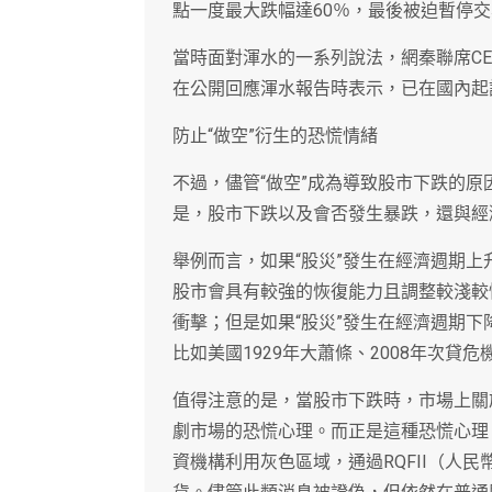
點一度最大跌幅達60％，最後被迫暫停交易
當時面對渾水的一系列說法，網秦聯席CE
在公開回應渾水報告時表示，已在國內起
防止“做空”衍生的恐慌情緒
不過，儘管“做空”成為導致股市下跌的
是，股市下跌以及會否發生暴跌，還與經
舉例而言，如果“股災”發生在經濟週期
股市會具有較強的恢復能力且調整較淺較快
衝擊；但是如果“股災”發生在經濟週期
比如美國1929年大蕭條、2008年次貸危
值得注意的是，當股市下跌時，市場上關於
劇市場的恐慌心理。而正是這種恐慌心理
資機構利用灰色區域，通過RQFII（人民