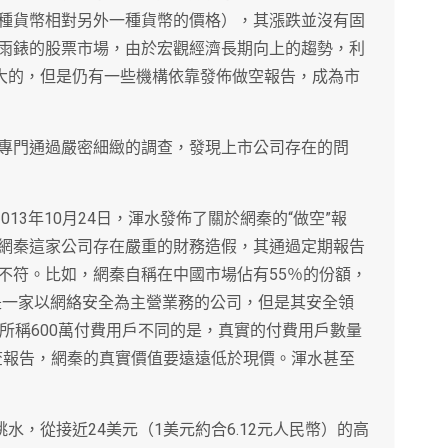
種貨幣相對另外一種貨幣的價格），其漲跌並沒有固
雨錶的股票市場，由於宏觀經濟長期向上的趨勢，利
更大的，但是仍有一些機構依靠發佈做空報告，成為市
專門通過嚴密細緻的調查，發現上市公司存在的問
013年10月24日，渾水發佈了關於網秦的“做空”報
網秦這家公司存在嚴重的財務造假，其通過定期報告
不符。比如，網秦自稱在中國市場佔有55％的份額，
稱是一家以網絡安全為主營業務的公司，但是其安全領
所稱600萬付費用戶不同的是，真實的付費用戶數量
調查報告，網秦的真實價值要遠遠低於現價。渾水甚至
水，從接近24美元（1美元約合6.12元人民幣）的高