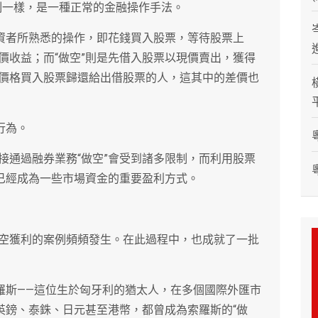
機制一樣，是一種正常的金融操作手法。
投資者所熟悉的操作，即花錢買入股票，等待股票上
價收益；而“做空”則是先借入股票以現價賣出，獲得
價格買入股票歸還給出借股票的人，這其中的差價也
行為。
接通過融券業務“做空”會受到諸多限制，而利用股票
，已經成為一些市場資金的重要盈利方式。
空獲利的案例頻頻發生。在此過程中，也成就了一批
索羅斯——這位生於匈牙利的猶太人，在多個國際外匯市
英鎊、泰銖、日元甚至港幣，都曾成為索羅斯的“做