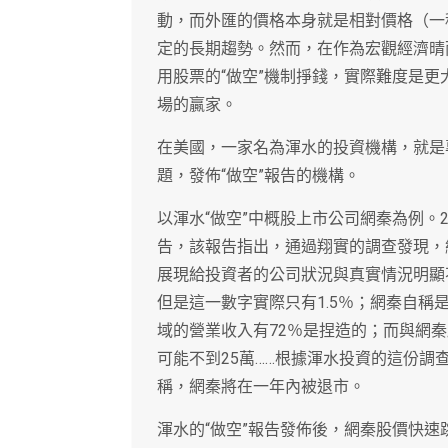
動，而外匯的價格本身就是相對價格（一
定的長期趨勢。然而，在作為宏觀經濟晴
用股票的“做空”機制掙錢，實際難度是
場的贏家。
在美國，一家名為渾水的投資機構，就是
題，發佈“做空”報告的機構。
以渾水“做空”中概股上市公司網秦為例。2
告，該報告指出，通過翔實的調查發現，
展現給投資者的公司狀況與真實情況明顯
但是這一數字實際只有1.5％；網秦自
域的營業收入有72％是捏造的；而與網秦
可能不到25萬……根據渾水投資的這份
稱，網秦將在一年內被退市。
渾水的“做空”報告發佈後，網秦股價快速跳