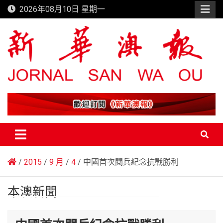
Skip
2026年08月10日 星期一
to
content
新華澳報
2015
9 月
4
中國首次閱兵紀念抗戰勝利
本澳新聞