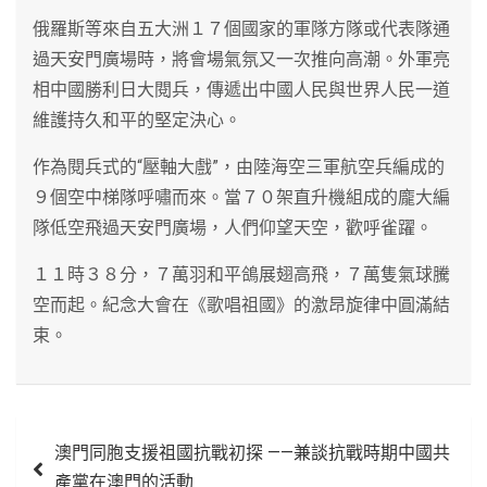
俄羅斯等來自五大洲１７個國家的軍隊方隊或代表隊通
過天安門廣場時，將會場氣氛又一次推向高潮。外軍亮
相中國勝利日大閱兵，傳遞出中國人民與世界人民一道
維護持久和平的堅定決心。
作為閱兵式的“壓軸大戲”，由陸海空三軍航空兵編成的
９個空中梯隊呼嘯而來。當７０架直升機組成的龐大編
隊低空飛過天安門廣場，人們仰望天空，歡呼雀躍。
１１時３８分，７萬羽和平鴿展翅高飛，７萬隻氣球騰
空而起。紀念大會在《歌唱祖國》的激昂旋律中圓滿結
束。
文
澳門同胞支援祖國抗戰初探 ——兼談抗戰時期中國共
章
產黨在澳門的活動