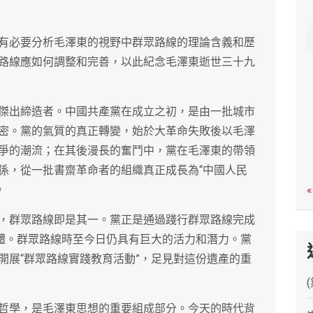
c
h
有必要分析毛澤東的視野中群眾路線的理論含義和歷
路線應如何調整和完善，以此紀念毛澤東逝世三十九
傑出締造者。中國共產黨在成立之初，是由一批城市
密。黨的氣質的真正轉變，始於大革命失敗後以毛澤
爭的潮流；在其後漫長的奮鬥中，黨在毛澤東的帶領
係，從一批書齋革命者的組織真正成長為“中國人民
。
«
，群眾路線即是其一。黨正是通過踐行群眾路線完成
主體。群眾路線時至今日仍具有巨大的活力和潛力。黨
開展“群眾路線實踐教育活動”，足見對這份遺產的重
哲學，是毛澤東思想的重要組成部分。今天的時代背