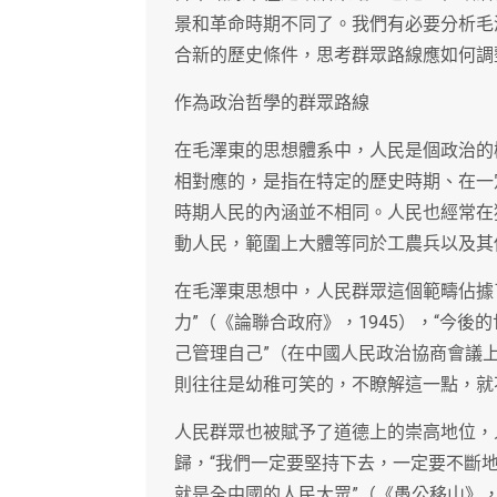
景和革命時期不同了。我們有必要分析毛
合新的歷史條件，思考群眾路線應如何調
作為政治哲學的群眾路線
在毛澤東的思想體系中，人民是個政治的
相對應的，是指在特定的歷史時期、在一
時期人民的內涵並不相同。人民也經常在
動人民，範圍上大體等同於工農兵以及其
在毛澤東思想中，人民群眾這個範疇佔據
力”（《論聯合政府》，1945），“今
己管理自己”（在中國人民政治協商會議上
則往往是幼稚可笑的，不瞭解這一點，就不
人民群眾也被賦予了道德上的崇高地位，
歸，“我們一定要堅持下去，一定要不斷
就是全中國的人民大眾”（《愚公移山》，1