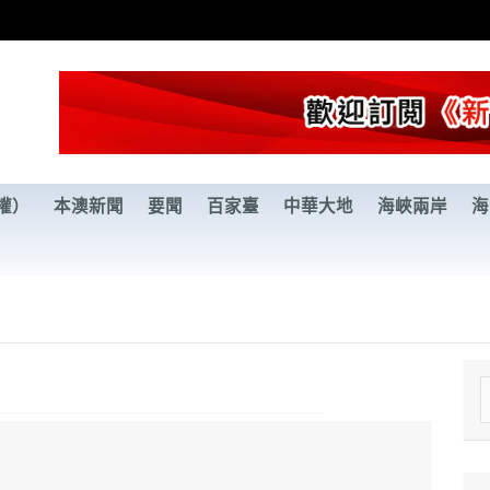
權）
本澳新聞
要聞
百家臺
中華大地
海峽兩岸
海
e
a
r