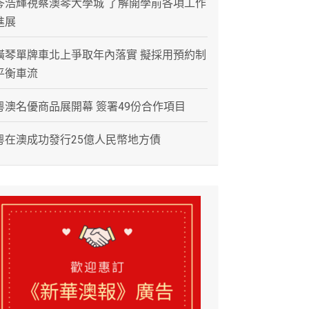
岑浩輝視察澳琴大學城 了解開學前各項工作
進展
橫琴單牌車北上爭取年內落實 擬採用預約制
平衡車流
粵澳名優商品展開幕 簽署49份合作項目
粵在澳成功發行25億人民幣地方債