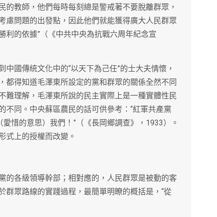
民的教師，他們每時每刻總是警戒著不要脫離群眾，
考慮問題的出發點，因此他們就能獲得廣大人民群眾
勝利的依據”（《中共中央為抗戰六周年紀念宣
到中國傳統文化中的“以天下為己任”的士大夫情懷，
，都得知道毛澤東所設定的黨和群眾的關係全然不同
不難理解，毛澤東所說的民主實際上是一種實體性民
的不同。中央蘇區農民的話可供參考：“紅軍共產黨
（愛惜的意思）我們！”（《長岡鄉調查》，1933）。
形式上的授權而改變。
黨的各級領導幹部；相對應的，人民群眾是被動的客
於群眾路線的實踐過程，最簡單明瞭的概括是，“從