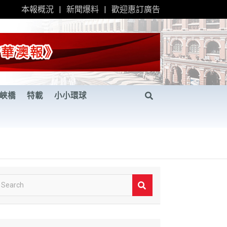
本報概況
新聞爆料
歡迎惠訂廣告
峽橋
特載
小小環球
S