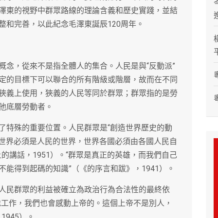
澤東的視野中群眾路線的理論含義和歷史實踐，並結
整和完善，以此紀念毛澤東誕辰120周年。
概念，從來不是指全體人的集合。人民是與“反動派”
定的目標下可以聯合的所有階級或階層，故而在不同
狹義上使用，狹義的人民等同於群眾；群眾指的是勞
他底層勞動者。
了特殊的重要位置。人民群眾是“創造世界歷史的動
後的世界必須是人民的世界，世界各國必須由各國人民自
的講話，1951）。“群眾是真正的英雄，而我們自己
能得到起碼的知識”（《的序言和跋》，1941）。
人民群眾的利益被確立為政治行為合法性的最終依
地工作，我們也會感動上帝的。這個上帝不是別人，
945）。