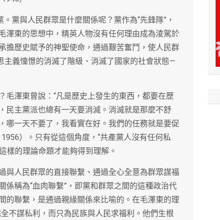
黨。黨與人民群眾是什麼關係呢？黨作為“先鋒隊”，
毛澤東的思想中，精英人物沒有任何理由成為淩駕於
承擔歷史賦予的神聖使命，通過艱苦奮鬥，使人民群
思主義憧憬的消滅了階級、消滅了國家的社會狀態—
？毛澤東曾說：“凡是歷史上發生的東西，都要在歷
，民主黨派也總有一天要消滅。消滅就是那麼不舒
，哪一天不要了，我看實在好。我們的任務就是要促
1956）。只有從這個角度，“共產黨人沒有任何私
”這樣的理論命題才能夠得到理解。
過與人民群眾的直接聯繫、通過全心全意為群眾謀福
關係稱為“血肉聯繫”，即黨和群眾之間的這種政治代
間的聯繫，是通過親緣關係來比喻的。在毛澤東的理
完全不謀私利，而只為民族與人民求福利。他們生根