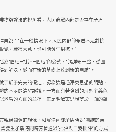
唯物辯證法的視角看，人民群眾內部是否存在矛盾
澤東說：“在一般情況下，人民內部的矛盾不是對抗
警覺，麻痹大意，也可能發生對抗。”
為“團結—批評—團結”的公式，“講詳細一點，從團
得到解決，從而在新的基礎上達到新的團結”。
做了近于完美的假定，認為這是毛澤東思想的弱點，
體的不足的清醒認識。一方面有著強烈的理想主義色
似矛盾的方面的並存，正是毛澤東思想辯證一面的體
方親緣關係的想像，和解決內部矛盾時對“團結的願
當發生矛盾時同時有著通過“批評與自我批評”的方式