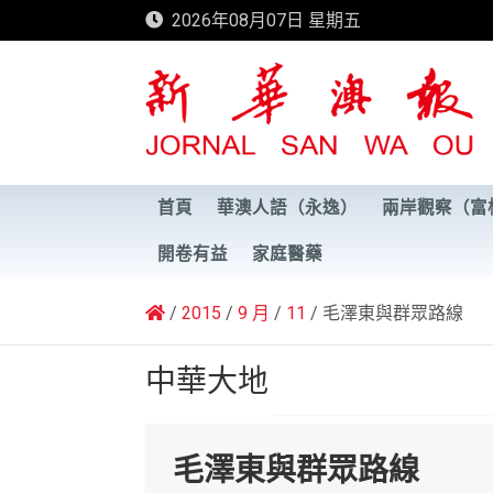
Skip
2026年08月07日 星期五
to
content
新華澳報
首頁
華澳人語（永逸）
兩岸觀察（富
開卷有益
家庭醫藥
2015
9 月
11
毛澤東與群眾路線
中華大地
毛澤東與群眾路線