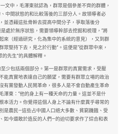
3）一文中，毛澤東就認為，群眾是個參差不齊的群體，
的、中間狀態的和比較落後的三部分人。故領導者必
，並憑藉這批骨幹去提高中間分子，爭取落後分
但是處於無序狀態，需要領導幹部去挖掘和梳理，“將
起來（經過研究，化為集中的系統的意見），又到群
群眾堅持下去，見之於行動”。這便是“從群眾中來，
眾的先生”的具體解釋。
”的至少包括兩個部分。第一是群眾的真實需求，受壓
不能真實地表達自己的願望，需要有群眾立場的政治
沒有黨發動人民鬧革命，很多人是不會自動產生革命
毛澤東：“他的身上有一種天命的力量。這並不是什
根本活力。你覺得這個人身上不論有什麼異乎尋常的
別是農民—這些占中國人口絕大多數、貧窮饑餓、受
、如今還敢於造反的人們—的迫切要求作了綜合和表