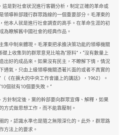
況，這是對社會狀況進行客觀分析，制定正確的革命或
是領導幹部踐行群眾路線的一個重要部分。毛澤東的
，他本人就是進行社會調查的高手。在革命生涯的初
成為瞭解舊中國社會的經典作品。
主集中制來體現。毛澤東把承擔決策功能的領導機關
基礎上收集到的群眾意見比喻為“原料”，“沒有數量上
造出好的成品來。如果沒有民主，不瞭解下情，情況
下通氣，只由上級領導機關憑著片面的或者不真實的
（《在擴大的中央工作會議上的講話》，1962）。
0個就有10個要失敗。”
策、方針制定後，黨的幹部要向群眾宣傳、解釋，如果
的方式做思想工作，而不能靠壓制。
圈的，認識水準也是隨之無限深化的。此外，群眾路
作方法上的要求。