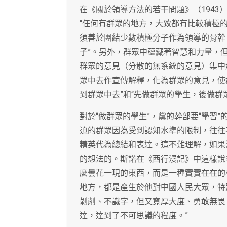
在《關於領導方法的若干問題》（194
“任何有群眾的地方，大致都有比較積極
須善於團結少數積極分子作為領導的骨幹
子”。另外，群眾中蘊藏著智慧和力量，
群眾的意見（分散的無系統的意見）集中
眾中去作宣傳解釋，化為群眾的意見，使
到群眾中去”和“先做群眾的學生，後做群
對於“做群眾的學生”，黨的幹部要“學習
迫的群眾因為受到認知水準的限制，往往
精英代為總結和表達。這不難理解，如果
的想法的。斯諾在《西行漫記》中這樣說
麼曇花一現的東西，而是一種實實在在的
地方，都是產生於他對中國人民大眾，特
剝削、不識字，但又寬厚大度、勇敢無畏
達，達到了不可思議的程度。”