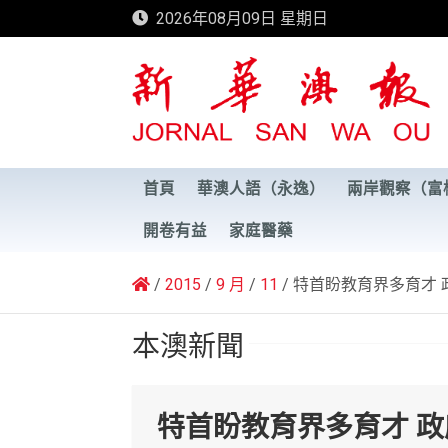
Skip
2026年08月09日 星期日
to
content
新華澳報
首頁
華澳人語（永逸）
兩岸觀察（富
開卷有益
家庭醫藥
2015
9 月
11
特首盼教育界多育才 
本澳新聞
特首盼教育界多育才 