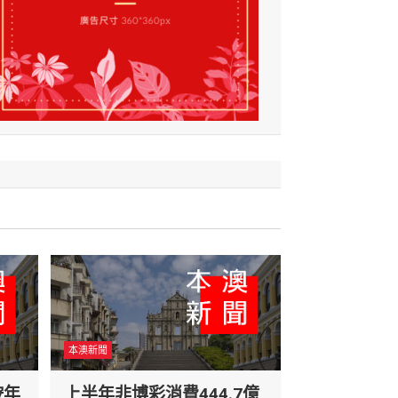
本澳新聞
按年
上半年非博彩消費444.7億