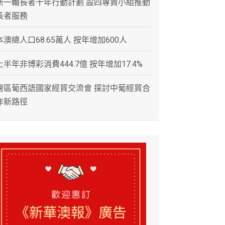
新一輪長者十年行動計劃 設四專責小組推動
長者服務
本澳總人口68.65萬人 按年增加600人
上半年非博彩消費444.7億 按年增加17.4%
灣區葡西語國家經貿交流會 探討中葡經貿合
作新路徑