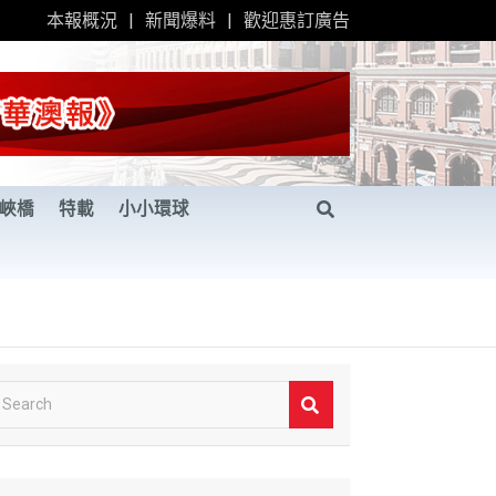
本報概況
新聞爆料
歡迎惠訂廣告
峽橋
特載
小小環球
S