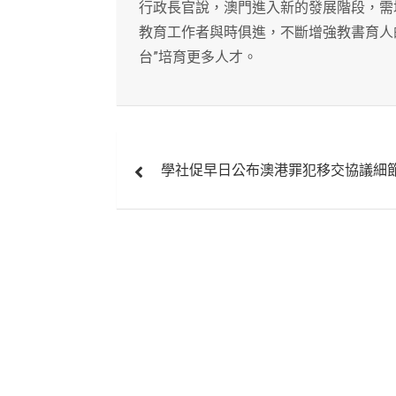
行政長官說，澳門進入新的發展階段，需
教育工作者與時俱進，不斷增強教書育人的
台”培育更多人才。
文
學社促早日公布澳港罪犯移交協議細
章
導
覽