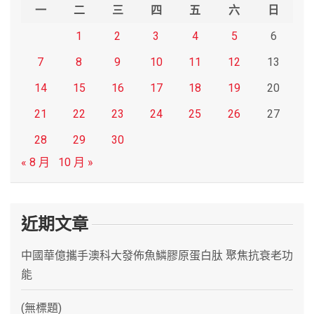
h
一
二
三
四
五
六
日
1
2
3
4
5
6
7
8
9
10
11
12
13
14
15
16
17
18
19
20
21
22
23
24
25
26
27
28
29
30
« 8 月
10 月 »
近期文章
中國華億攜手澳科大發佈魚鱗膠原蛋白肽 聚焦抗衰老功
能
(無標題)