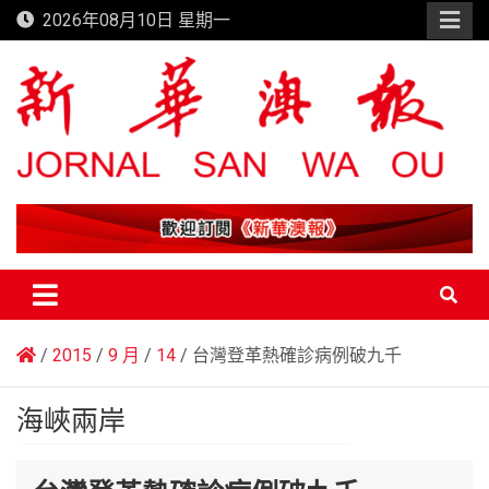
Skip
2026年08月10日 星期一
to
content
新華澳報
2015
9 月
14
台灣登革熱確診病例破九千
海峽兩岸