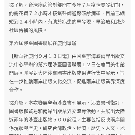
據了解，台灣疾病管制部門在今年７月疫情暴發初期，
約需花費７２小時才接獲醫師通報確診病患，目前已縮
短到２４小時內，有助於病患的早發現、早治療和減少
社區傳播的風險。
第六屆涉臺圖書聯展在廈門舉辦
【新華社廈門９月１３日電】由國臺辦海峽兩岸出版交
流中心舉辦的第六屆涉臺圖書聯展１２日在廈門美術館
開展。聯展對大陸涉臺圖書出版成果進行集中展示，旨
在一步推動兩岸出版文化交流，促進兩岸出版業界深度
合作。
據介紹，本次聯展舉辦涉臺書刊展示、渉臺書刊徵訂、
圖書版權貿易和兩岸出版業界交流等活動。共展出大陸
近兩年的涉臺出版物５００餘種，主要包括反映兩岸關
係現狀與歷史，研究台灣政治、經濟、歷史、人文、地