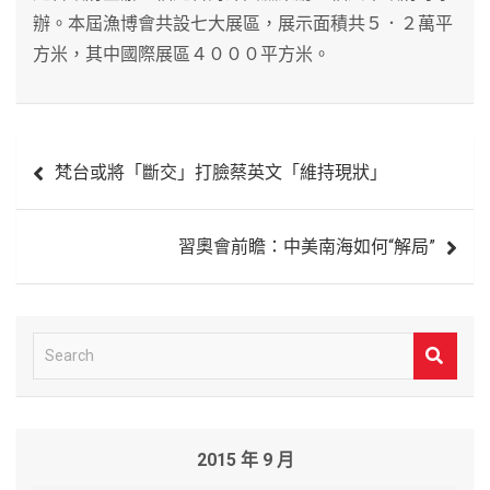
辦。本屆漁博會共設七大展區，展示面積共５．２萬平
方米，其中國際展區４０００平方米。
文
梵台或將「斷交」打臉蔡英文「維持現狀」
章
導
習奧會前瞻：中美南海如何“解局”
覽
S
e
a
r
2015 年 9 月
c