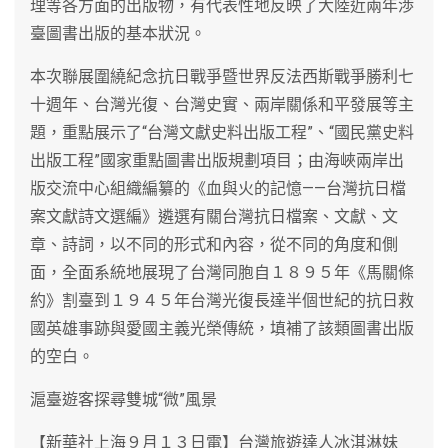
理等各方面的出版物，有代表性地反映了大陸近兩年渉
臺圖書出版的基本狀況。
本次聯展圍繞紀念抗日戰爭暨世界反法西斯戰爭勝利七
十週年、台灣光復、台灣史實、兩岸關係和平發展等主
題，重點展示了“台灣文獻史料出版工程”、“國民黨史料
出版工程”國家重點圖書出版規劃項目；由海峽兩岸出
版交流中心組織編纂的《血與火的記憶——台灣抗日檔
案文獻詩文選編》遴選有關台灣抗日檔案、文獻、文
章、詩詞，以不同的形式和內容，從不同的角度和側
面，全面系統地展現了台灣同胞自１８９５年《馬關條
約》割臺到１９４５年台灣光復長達半個世紀的抗日救
國英雄事跡與愛國主義光榮傳統，填補了該類圖書出版
的空白。
滬臺遊客探尋雙城“微”風景
【新華社上海９月１３日電】台灣旅遊達人冰淇淋妹