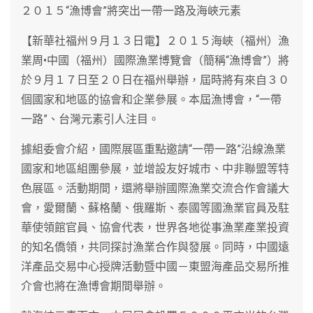
２０１５“漁博會”將突出一帶一路及海峽元素
【新華社福州９月１３日電】２０１５海峽（福州）漁
業周•中國（福州）國際漁業博覽會（簡稱“漁博會”）將
於９月１７日至２０日在福州舉辦，屆時將有來自３０
個國家和地區的協會和企業參展。本屆漁博會，“一帶
一路”、台灣元素引人注目。
據組委會介紹，國際展區重點邀請“一帶一路”沿線漁業
國家和地區組團參展，並增設友好城市、中非聯盟等特
色展區。活動期間，還將舉辦國際漁業交流合作會議大
會，愛爾蘭、蘇格蘭、俄羅斯、泰國等國漁業官員及駐
華使領館官員、協會代表，世界各地從事漁業產業投資
的知名僑領，共同探討漁業合作與發展。同時，中國遠
洋產品交易中心授牌活動暨中國－東盟海產品交易所推
介會也將在漁博會期間舉辦。