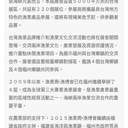
就海峽元素而言，本屆展會設置５０００平方米的台灣
展區，共設有２２０個展位，參展商將攜最具台灣地方
特色的漁業產品參展，還將有現場美食烹飪，供參觀者
品嘗。
台灣漁業品牌推介和漁業文化交流活動也將在展會期間
登場，交流兩岸漁業文化、產業發展及資源保護情況，
推介重點休閒漁業項目。為展示福州與台灣鄉鎮的交流
合作，展會還設置榕臺鄉鎮對接區，邀請４個台灣鄉鎮
及４個福州鄉鎮共同參與。
２００９年以來，漁業周•漁博會已在福州連續舉辦了
６屆，成為全球第三大專業漁業展會，是漁業產業最重
要的區域性經貿活動之一、海峽兩岸漁業交流合作的重
要平臺。
在農業部的支持下，２０１５漁業周•漁博會繼續由福
建省政府主辦，福建省海洋與漁業廳、福州市政府等承