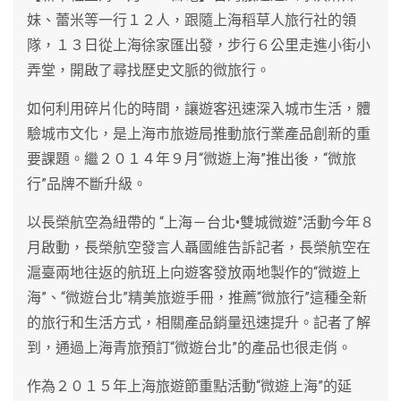
妹、蕾米等一行１２人，跟隨上海稻草人旅行社的領
隊，１３日從上海徐家匯出發，步行６公里走進小街小
弄堂，開啟了尋找歷史文脈的微旅行。
如何利用碎片化的時間，讓遊客迅速深入城市生活，體
驗城市文化，是上海市旅遊局推動旅行業產品創新的重
要課題。繼２０１４年９月“微遊上海”推出後，“微旅
行”品牌不斷升級。
以長榮航空為紐帶的 “上海－台北•雙城微遊”活動今年８
月啟動，長榮航空發言人聶國維告訴記者，長榮航空在
滬臺兩地往返的航班上向遊客發放兩地製作的“微遊上
海”、“微遊台北”精美旅遊手冊，推薦“微旅行”這種全新
的旅行和生活方式，相關產品銷量迅速提升。記者了解
到，通過上海青旅預訂“微遊台北”的產品也很走俏。
作為２０１５年上海旅遊節重點活動“微遊上海”的延