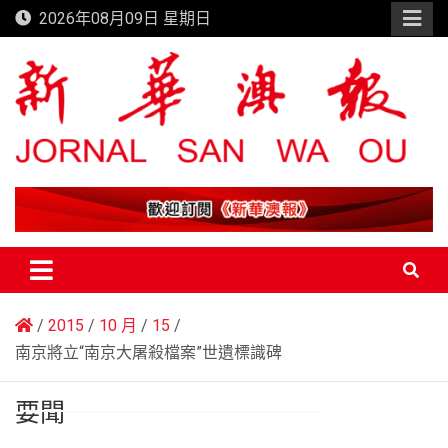
Skip
2026年08月09日 星期日
to
content
新華澳報
2015
10 月
15
南京將立“南京大屠殺檔案”世遺標識碑
要聞