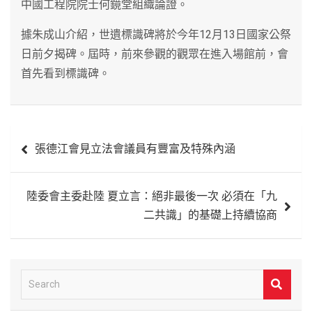
中國工程院院士何鏡堂組織論證。
據朱成山介紹，世遺標識碑將於今年12月13日國家公祭
日前夕揭碑。屆時，前來參觀的觀眾在進入場館前，會
首先看到標識碑。
文
張德江會見立法會議員有豐富及特殊內涵
章
導
陸委會主委赴陸 夏立言：絕非最後一次 必須在「九
覽
二共識」的基礎上持續協商
S
e