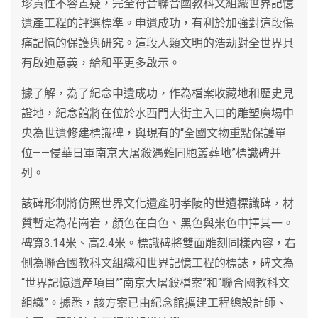
珍貴性不容置疑，完全符合聯合國教科文組織世界記憶
遺產工程的評選標準。申遺成功，有利於加強對這段傷
痛記憶的保護與研究。這段人類文明的浩劫對全世界具
有啟迪意義，給和平更多啟示。
據了解，為了紀念申遺成功，作為檔案收藏地和歷史見
證地，紀念館將在位於水西門大街主入口的雕塑廣場中
央為世遺修建標識碑，與現有的“全國文物重點保護單
位——侵華日軍南京大屠殺遇難同胞叢葬地”標識碑并
列。
該碑形制將仿照世界文化遺產明孝陵的世遺標識碑，材
質暫定為花崗岩，顏色在白色、黑色與米色中擇其一。
碑寬3.14米、高2.4米。標識碑將雙面雕刻同樣內容，右
側為聯合國教科文組織和世界記憶工程的標誌，碑文為
“世界記憶遺產項目”“南京大屠殺檔案”和“聯合國教科文
組織”。據悉，該方案已由紀念館擴建工程總設計師、