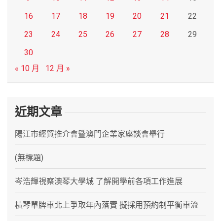
16
17
18
19
20
21
22
23
24
25
26
27
28
29
30
« 10 月
12 月 »
近期文章
陽江市經貿推介會暨澳門企業家座談會舉行
(無標題)
岑浩輝視察澳琴大學城 了解開學前各項工作進展
橫琴單牌車北上爭取年內落實 擬採用預約制平衡車流