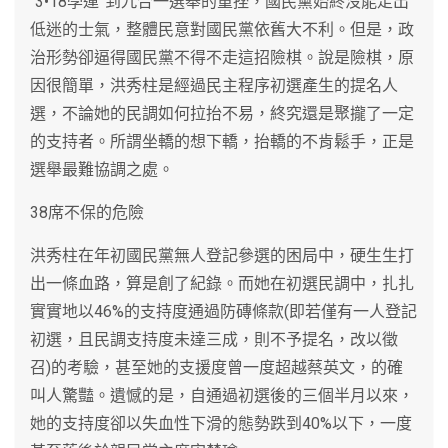
“3•18學運”到九合一選舉的重挫，國民黨始終沒能走出
低迷的士氣，整體民意對國民黨依舊大不利。但是，政
治形勢卻逼得國民黨不得不走這招險棋。說是險棋，原
因很簡單，洪秀柱是經過民主程序初選產生的提名人
選，不論她的民調如何拉抬不易，終究還是聚攏了一定
的支持者。所謂坐轎的想下轎，抬轎的不肯鬆手，正是
選舉最難協調之處。
38席不保的危險
洪秀柱在年初國民黨無人登記參選的困局中，硬生生打
出一條血路，算是創了紀錄。而她在初選民調中，扎扎
實實地以46%的支持度通過防磚條款(即若僅有一人登記
初選，且民調支持度未達三成，則不予提名，改以徵
召)的考驗，甚至她的支援度曾一度超越蔡英文，的確
叫人驚豔。遺憾的是，自通過初選後的三個半月以來，
她的支持度卻以失血性下滑的態勢跌到40%以下，一度