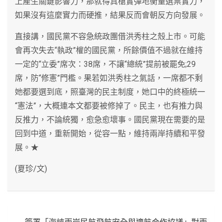
上產生關鍵影響力，那就得真槍實彈地衡量選票實力，
如果沒有這麼實力而硬推，結果反而會朝反方向發展。
直接講，國民黨不容急統政團借洪秀柱之殼上市。可能
會再次失去“執政”權的國民黨，所餘價值不過就在維持
一定的“立委”席次：38席，不讓“總統”提前被罷免;29
席，防“修憲”門檻。果若如洪秀柱之氣話，一席都不剩
她都要選到底，照臺灣的民主制度，她口中的終極統一
“憲法”，大概連本文都要被修掉了。民主，也有推力與
反推力，不論統獨，愈急愈壞事。國民黨現在需要的是
回到中道，重新開始，從容一點，維持兩岸持續和平發
展。★
(夏珍/文)
文