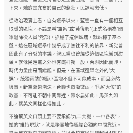
下來，她愈是亢奮於自己的悲壯，民調就愈低。
從政治現實上看，自有選舉以來，藍營一直有一個相互
取暖的區塊，不論是叫“軍系”或“黃復興”(正式名稱為“國
軍退除役人員”党部)，抓穩了這個區塊，就站穩了基本
盤。這在區域選舉中幾乎成了無往不利的依靠，新党曾
因此有了分裂的本錢，親民黨也曾經從這個區塊嘗到甜
頭。就像民進黨之外也有鐵杆獨一般，台聯因此而興，
時代力量由是而繼起。但是，在區域選舉之外的“大
選”，統獨兩端的極小區塊不但不可能成事，而且必然
壞事。新黨漸趨泡沫，台聯也愈漸微弱，爭逐“大位”的
政黨，不可能不朝中間靠近，陳水扁如此，馬英九如
此，蔡英文同樣也得如此。
不論蔡英文口頭上要不要承認“九二共識，一中各表”，
她的“維持現狀”，就是務實地從極端台獨向中間靠近。