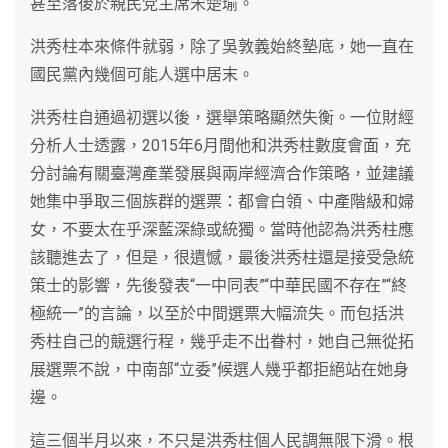
甚至落後於親民党主席宋楚瑜。
洪秀柱本來條件就弱，除了吳敦義始終墊底，她一直在
國民黨內幾個可能人選中居末。
洪秀柱自通過初選以後，選舉策略顯然失衡。一位財經
分析人士透露，2015年6月間他和洪秀柱數度會面，充
分討論有關臺灣產業發展與兩岸經濟合作策略，並建議
她集中爭取三個族群的選票：都會白領、中產階級和婦
女，不要太在乎深藍深綠或統獨。當時他認為洪秀柱應
該聽進去了，但是，很遺憾，最後洪秀柱還是接受急統
策士的影響，先後發表“一中同表”“中華民國不存在”“終
極統一”的言論，以至於中間選票大幅流失。而包括洪
秀柱自己的競選行程，幾乎走不出眷村，她自己無從拓
展選票不說，中南部“立委”候選人幾乎都拒絕站在她身
邊。
這三個半月以來，不只是洪秀柱個人民調無限下滑。根