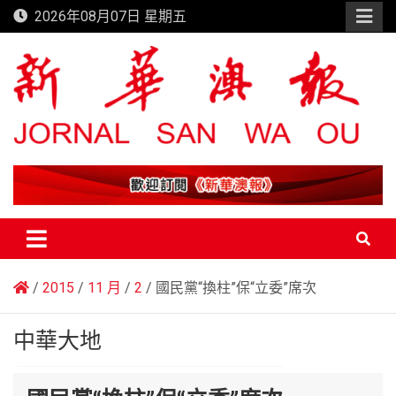
Skip
2026年08月07日 星期五
to
content
新華澳報
2015
11 月
2
國民黨“換柱”保“立委”席次
中華大地