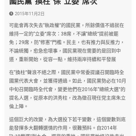
國民黨“換柱”保“立委”席次
2015年11月2日
可能會再次失去“執政權”的國民黨，所餘價值不過就在
維持一定的“立委”席次：38席，不讓“總統”提前被罷
免；29席，防“修憲”門檻。民主，也有推力與反推力，
不論統獨，愈急愈壞事，國民黨現在需要的是回到中
道，重新開始，從容一點，維持兩岸持續和平發展
在“換柱”聲浪不絕之際，國民黨中常委提議召開臨時全
國黨代表大會，並獲得通過。如此，國民黨勢必在10月
中旬召開臨時全代會，變更他們在2016年“總統大選”的
提名人選，從原本的洪秀柱，改為徵召現任党主席朱立
倫上陣。
這個巨大的改變，為大選投下若干變數，這個變數到底
能發揮多大翻轉選情的作用，很難預料。自2014年