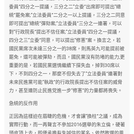
委員”四分之一提議，三分之二“立委”出席即可提出“總
統”罷免案;“立法委員”二分之一以上提議，三分之二同意
即可提出“總統”彈劾案;“立法委員”三分之一連署，可以
對“行政院長”提出不信任案;“立法委員”四分之一提議，
四分之三“立委”同意，可以提出“修憲”案。換言之，若
國民黨席次未達三分之一的38席，則馬英九可能提前被
罷免，還可能被彈劾，而且，國民黨沒有防堵的能力;更
重要的是，若國民黨選情繼續下探失血，掉到30席以
下，不到四分之一，那麼不但失去了“立法委員”連署對
未來民進黨可能“執政”的行政院長提出不信任案的威脅
力，甚至連防止民進党進一步“修憲”的力量都將喪失。
急統的反作用
正因為這樣迫在眉睫的危機，才會讓“換柱”之議，成為
實際行動，而一再聲言不參加2016選舉的朱立倫，硬著
頭皮頂上去，即便承擔有失誠信的駡名、依然敗選的風