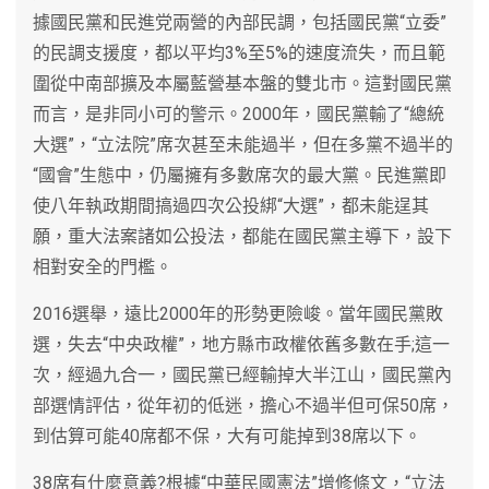
據國民黨和民進党兩營的內部民調，包括國民黨“立委”
的民調支援度，都以平均3%至5%的速度流失，而且範
圍從中南部擴及本屬藍營基本盤的雙北市。這對國民黨
而言，是非同小可的警示。2000年，國民黨輸了“總統
大選”，“立法院”席次甚至未能過半，但在多黨不過半的
“國會”生態中，仍屬擁有多數席次的最大黨。民進黨即
使八年執政期間搞過四次公投綁“大選”，都未能逞其
願，重大法案諸如公投法，都能在國民黨主導下，設下
相對安全的門檻。
2016選舉，遠比2000年的形勢更險峻。當年國民黨敗
選，失去“中央政權”，地方縣市政權依舊多數在手;這一
次，經過九合一，國民黨已經輸掉大半江山，國民黨內
部選情評估，從年初的低迷，擔心不過半但可保50席，
到估算可能40席都不保，大有可能掉到38席以下。
38席有什麼意義?根據“中華民國憲法”增修條文，“立法