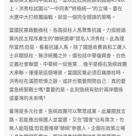
當蔡英文都向中間靠近，並以此拉高民調到超過45%以
上，洪秀柱試圖以“一中同表”“終極統一”的立場，要在
大選中大打統獨論戰，就是一個完全錯誤的策略。
當國民黨啟動換柱，各路挺柱人馬聚集抗議，力挺經過
黨內民主程序產生的“總統選舉”提名人洪秀柱，此為理
所當然;但是，看看抗議人馬，除了國道收費員和工運人
士非關挺柱、無涉統獨之外，還包括中華復興會、白色
正義社會聯盟、中華統一促進黨……幾乎是極右急統政團
大串聯。僅僅是這個場景，當國民黨必須忍痛換柱時，
洪秀柱在滿腔悲憤之餘，或許也需要問問自己：真的要
當急統聖戰士嗎?重要的是，此刻急統有助於兩岸關係
或臺灣的未來嗎?
臺灣是多元社會，急統政團可以聚眾成黨，此屬開放言
路。若能推出候選人並當選，又在“國會”佔有席次，也
無人能阻擋;但若要推舉“總統”參選人，企圖在政策立場