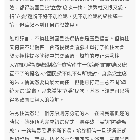
險，都得為國民黨“立委”席次一拼。洪秀柱又恨又怨，
指“立委”選情不好不能怪她，更不能怪她的終極統一
論，但這起不到任何實際效果。
無可諱言，不換柱對國民黨選情會是嚴重傷害。但換柱
又何嘗不是傷害，台商後援會前腳才舉行了挺柱大會，
隔天換柱提案就經中常會通過，尷尬的豈止洪秀柱一
人?國民黨初選機制為什麼會產生一位讓他們頭痛又處
置不了的提名人?國民黨不能不有所檢討。身為党主席
的朱立倫當然要負最大責任，但他已打定主意不問“總
統大選”輸贏，只求穩住“立委”席次，基本上還是可以獲
得多數國民黨人的諒解。
洪秀柱當然是一個有原則有勇氣的人，在國民黨低迷的
時候，她硬頂著完成初選程式，還突破了民調“防磚條
款”，一路無畏民調不斷下滑，始終相信一旦競選正式
登記起跑，藍營支持者必定全面回籠。然而，三個半月