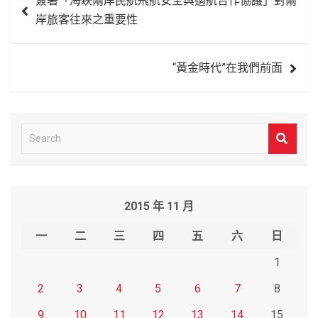
簽署「海峽兩岸民航飛航安全與適航合作協議」對兩
章
岸旅客往來之重要性
導
覽
“黃金時代”在我們前面
S
e
a
r
2015 年 11 月
c
h
一
二
三
四
五
六
日
1
2
3
4
5
6
7
8
9
10
11
12
13
14
15