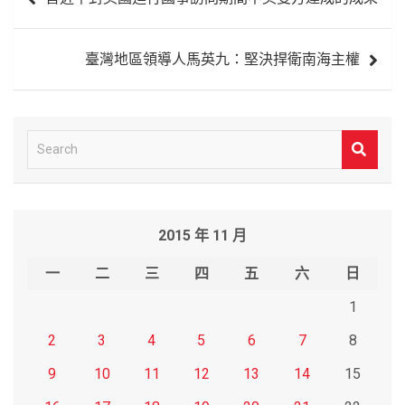
章
導
臺灣地區領導人馬英九：堅決捍衛南海主權
覽
S
e
a
r
2015 年 11 月
c
h
一
二
三
四
五
六
日
1
2
3
4
5
6
7
8
9
10
11
12
13
14
15