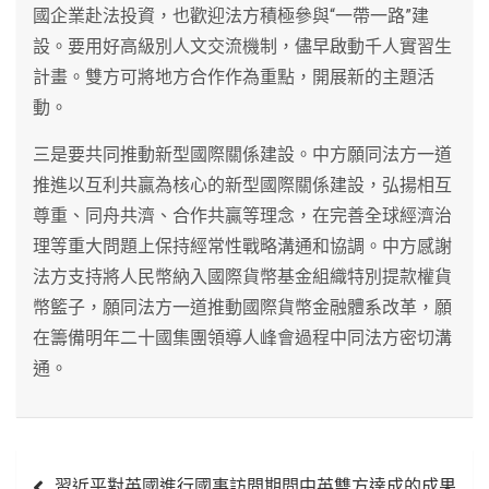
國企業赴法投資，也歡迎法方積極參與“一帶一路”建
設。要用好高級別人文交流機制，儘早啟動千人實習生
計畫。雙方可將地方合作作為重點，開展新的主題活
動。
三是要共同推動新型國際關係建設。中方願同法方一道
推進以互利共贏為核心的新型國際關係建設，弘揚相互
尊重、同舟共濟、合作共贏等理念，在完善全球經濟治
理等重大問題上保持經常性戰略溝通和協調。中方感謝
法方支持將人民幣納入國際貨幣基金組織特別提款權貨
幣籃子，願同法方一道推動國際貨幣金融體系改革，願
在籌備明年二十國集團領導人峰會過程中同法方密切溝
通。
文
習近平對英國進行國事訪問期間中英雙方達成的成果