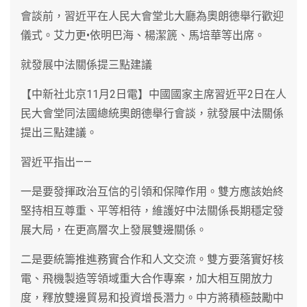
會談前，習近平在人民大會堂北大廳為奧朗德舉行歡迎
儀式。艾力更•依明巴海、楊潔篪、馬培華等出席。
就發展中法關係提三點建議
【中新社北京11月2日電】中國國家主席習近平2日在人
民大會堂同法國總統奧朗德舉行會談，就發展中法關係
提出三點建議。
習近平指出——
一是要發揮政治互信的引領和保障作用。雙方應該始終
堅持相互尊重、平等相待，維護好中法關係長期穩定發
展大局，在更高層次上發展雙邊關係。
二是要統籌推進務實合作和人文交流。雙方要落實好核
電、飛機製造等領域重大合作專案，加大相互開放力
度，釋放雙邊貿易和投資增長潛力。中方將積極鼓勵中