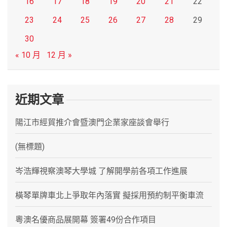
16
17
18
19
20
21
22
23
24
25
26
27
28
29
30
« 10 月
12 月 »
近期文章
陽江市經貿推介會暨澳門企業家座談會舉行
(無標題)
岑浩輝視察澳琴大學城 了解開學前各項工作進展
橫琴單牌車北上爭取年內落實 擬採用預約制平衡車流
粵澳名優商品展開幕 簽署49份合作項目