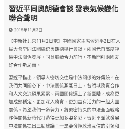
習近平同奧朗德會談 發表氣候變化
聯合聲明
2015年11月3日
【中新社北京11月2日電】中國國家主席習近平2日在人
民大會堂同法國總統奧朗德舉行會談。兩國元首高度評
價中法關係發展，同意繼續合力前行，不斷開創兩國友
好合作新局面。
習近平指出，領導人密切交往是中法關係的好傳統。在
我們共同關心下，中法關係蒸蒸日上，各領域務實合作
和人文交流碩果累累。兩國關係邁上了新臺階，成為更
加成熟穩定、更加深入務實、更加富有活力的一組大國
關係。希望我們一道努力，將緊密持久的中法全面戰略
夥伴關係新時代打造得更加多姿多彩。習近平並就發展
中法關係提出三點建議：一是要發揮政治互信的引領和