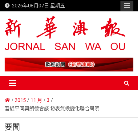
Skip
2026年08月07日 星期五
to
content
新華澳報
2015
11 月
3
習近平同奧朗德會談 發表氣候變化聯合聲明
要聞