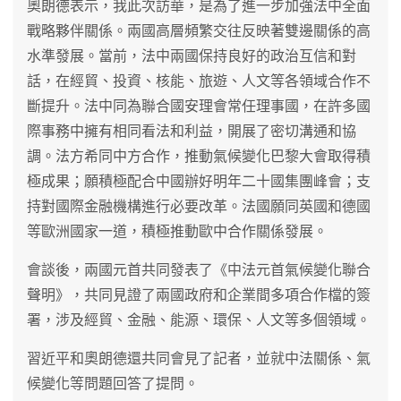
奧朗德表示，我此次訪華，是為了進一步加強法中全面
戰略夥伴關係。兩國高層頻繁交往反映著雙邊關係的高
水準發展。當前，法中兩國保持良好的政治互信和對
話，在經貿、投資、核能、旅遊、人文等各領域合作不
斷提升。法中同為聯合國安理會常任理事國，在許多國
際事務中擁有相同看法和利益，開展了密切溝通和協
調。法方希同中方合作，推動氣候變化巴黎大會取得積
極成果；願積極配合中國辦好明年二十國集團峰會；支
持對國際金融機構進行必要改革。法國願同英國和德國
等歐洲國家一道，積極推動歐中合作關係發展。
會談後，兩國元首共同發表了《中法元首氣候變化聯合
聲明》，共同見證了兩國政府和企業間多項合作檔的簽
署，涉及經貿、金融、能源、環保、人文等多個領域。
習近平和奧朗德還共同會見了記者，並就中法關係、氣
候變化等問題回答了提問。