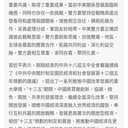
重要共識，取得了重要成果。當前中美關係發展面臨新
機遇，同時也存在一些挑戰。雙方要堅持從戰略高度出
發看待和處理兩國關係，增進相互信任，積極拓展合
作，妥善處理分歧，鞏固友好紐帶。中美雙方要正確認
識彼此戰略意圖。雙方要創新思維，加強雙邊、地區、
全球各層面的務實合作，拓展共同利益、深化利益交
融。雙方要相互尊重、求同存異、聚同化異。
習近平表示，剛剛結束的中共十八屆五中全會審議通過
了《中共中央關於制定國民經濟和社會發展第十三個五
年規劃的建議》，提出了一系列推進中國改革發展的重
大舉措。“十三五”期間，中國將貫徹創新、協調、綠
色、開放、共享的發展理念，繼續全面深化改革，堅持
開放發展，順應中國經濟深度融入世界經濟的趨勢，奉
行互利共贏的開放戰略，發展更高層次的開放型經濟。
相信“十三五”規劃的制定和實施，將推動中國經濟在更