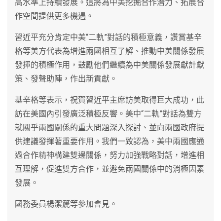
高水準上持續發展。這將為中美挖掘合作潛力、拓展合
作空間提供更多機遇。
習近平充分肯定中美“二軌”對話的積極意義，讚賞基辛
格等美方代表為增進兩國相互了解、推動中美關係發展
發揮的積極作用，鼓勵他們繼續為中美關係發展獻計獻
策、發聲助陣，作出新貢獻。
基辛格等表示，祝賀習近平主席訪美取得巨大成功，此
訪在美國內引發廣泛積極反響。美中“二軌”對話為雙方
就關乎兩國關係的重大問題深入探討、並向兩國政府提
供建議發揮著重要作用。我們一致認為，美中兩國應通
過合作精神構建雙邊關係，努力加強戰略對話，增進相
互理解，促進雙方合作，並避免兩國關係中的消極因素
發展。
國務委員楊潔篪等參加會見。