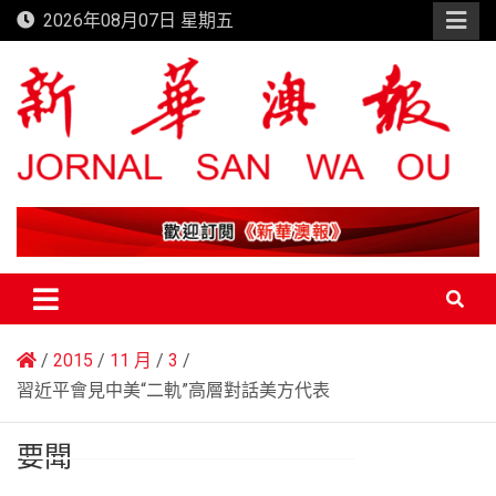
Skip
2026年08月07日 星期五
to
content
新華澳報
2015
11 月
3
習近平會見中美“二軌”高層對話美方代表
要聞