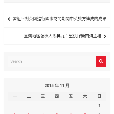
文
習近平對英國進行國事訪問期間中英雙方達成的成果
章
導
臺灣地區領導人馬英九：堅決捍衛南海主權
覽
S
e
a
r
2015 年 11 月
c
h
一
二
三
四
五
六
日
1