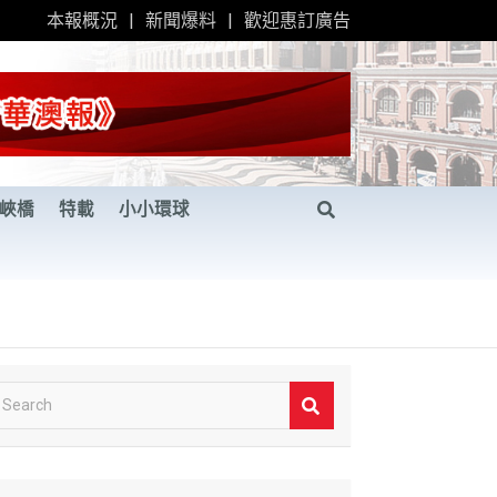
本報概況
新聞爆料
歡迎惠訂廣告
峽橋
特載
小小環球
S