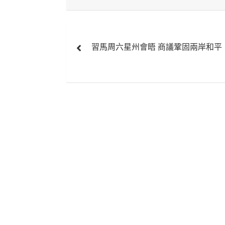
文
習馬周六星州會晤 商議鞏固兩岸和平
章
導
覽