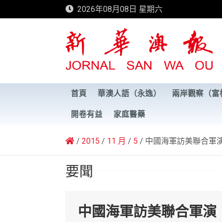
Skip
2026年08月08日 星期六
to
content
新華澳報
首頁
華澳人語（永逸）
兩岸觀察（富
開卷有益
家庭醫藥
2015
11 月
5
中國海軍訪美聯合軍
要聞
中國海軍訪美聯合軍演