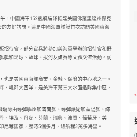
c
h
上午，中國海軍152艦艇編隊抵達美國佛羅里達州傑克
天的友好訪問。這是中國海軍艦艇首次訪問美國東海
板招待會，部分官兵將參加美海軍舉辦的招待會和野
艦艇和足球、籃球、拔河友誼賽等文體交流活動。訪
，也是美國東南部商業、金融、保險的中心地之一。
畔，毗鄰大西洋，是美海軍第三大水面艦隊集中區，
«
艦艇編隊由導彈驅逐艦濟南艦、導彈護衛艦益陽艦、綜
丹、埃及、丹麥、芬蘭、瑞典、波蘭、葡萄牙、美
印尼等國家，歷時5個多月，總航程3萬多海里。