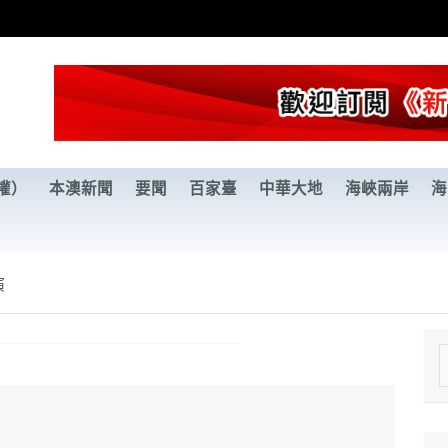
權）
本澳新聞
要聞
百家臺
中華大地
海峽兩岸
海
演
e
a
r