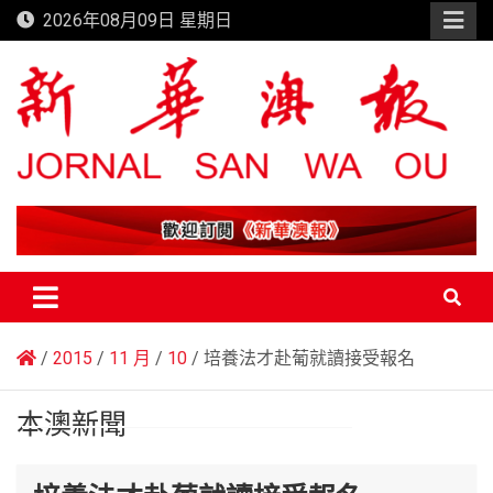
Skip
2026年08月09日 星期日
to
content
新華澳報
2015
11 月
10
培養法才赴葡就讀接受報名
本澳新聞