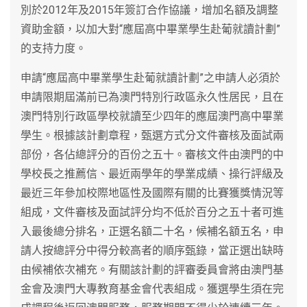
別於2012年及2015年簽訂合作協議，增加名額及調整
資助金額，以加大對“應屆高中畢業學生赴葡就讀計劃”
的支持力度。
申請“應屆高中畢業學生赴葡就讀計劃”之申請人必須於
申請限期屆滿前已為澳門特別行政區永久性居民，且在
澳門特別行政區學校就讀至少四年的應屆澳門高中畢業
學生。根據該計劃章程，甄選方式分文件審核及面試兩
部份，各佔總評分的百份之五十。審核文件由澳門的中
學校長之推薦信、最近兩學年的學業成績、操行評級及
最近三年參加校際地區性及國際有關的比賽獲獎情況等
組成，文件審核及面試評分均不低於百分之五十者可進
入最後總分排名，正選名額二十名，候補名額五名，申
請人按總評分中得分較高者的順序甄錄，當正選出缺時
由候補依次補充。有關該計劃的評審委員會將由澳門基
金會及澳門大專教育基金會代表組成。獲選學生須在完