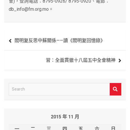
會)，查詢電話：8795-0926/ 8795-0920、電郵：
db_info@fm.org.mo。
文
閻明复反思中蘇關係——讀《閻明复回憶錄》
章
導
習：全面貫徹十八屆五中全會精神
覽
S
e
a
r
2015 年 11 月
c
h
一
二
三
四
五
六
日