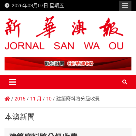
Skip
2026年08月07日 星期五
to
content
新華澳報
2015
11 月
10
建築廢料將分級收費
本澳新聞