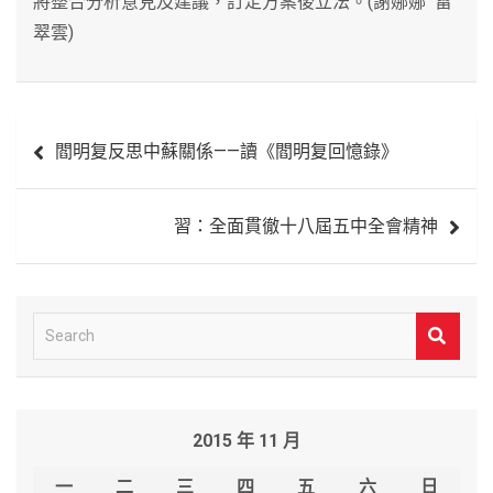
將整合分析意見及建議，訂定方案後立法。(謝娜娜 雷
翠雲)
文
閻明复反思中蘇關係——讀《閻明复回憶錄》
章
導
習：全面貫徹十八屆五中全會精神
覽
S
e
a
r
2015 年 11 月
c
h
一
二
三
四
五
六
日