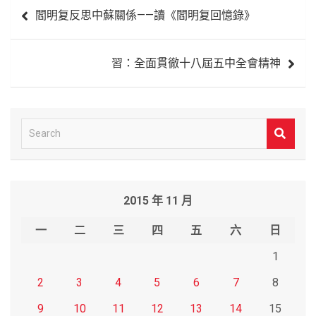
文
閻明复反思中蘇關係——讀《閻明复回憶錄》
章
導
習：全面貫徹十八屆五中全會精神
覽
S
e
a
r
2015 年 11 月
c
h
一
二
三
四
五
六
日
1
2
3
4
5
6
7
8
9
10
11
12
13
14
15