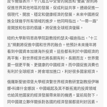
皮卡爾還表示，十八屆五中全會的開放和“雙贏”原則將
促進世界其他地區的發展，促成利益共享。通過促進一
個現代、開放、穩定和健康經濟的發展，未來中國將促
進全球幾乎所有領域的進步。他同時指出，“一帶一路”
是開放和包容的倡議，將促進全球經濟復蘇。
紐約大學斯特恩商學院副教授約瑟夫•福迪指出，“十三
五”規劃將促進中國和世界的融合。他預計未來幾年將
看到中國資本加速海外投資。這些都有利於中國經濟的
再平衡，對世界經濟也將長期有利。長期而言，世界需
要一個更平衡、更健康的中國經濟。而中國促進消費也
有利於全球經濟，將會增加進口，利好很多國家經濟。
俄羅斯聖彼得堡大學經濟繫世界經濟教研室副教授伊琳
娜•科庫什金娜說，中國崛起及其不斷拓寬的投資領域
也給其他國家的經濟發展帶來新的機遇。當前局勢下，
同中國建立夥伴關係對各國的經濟發展都是利好因素。