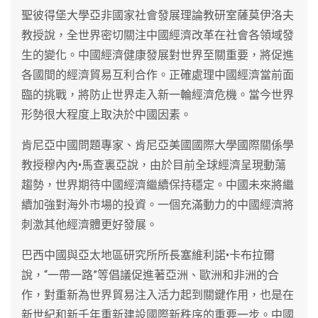
聖彼得堡大學亞非國家社會發展理論教研室薩莫伊洛夫
教授說，全世界密切關注中國經濟改革在社會各領域發
生的變化。中國經濟健康發展對世界至關重要，將促進
各國間的經濟貿易互利合作。正確處理中國經濟當前面
臨的挑戰，將防止世界走入新一輪經濟危機。當今世界
形勢很大程度上取決於中國因素。
肯尼亞中國問題專家、肯尼亞美國國際大學國際關係學
教授穆內內•馬查裏亞說，由於目前全球經濟呈現動蕩
趨勢，世界期待中國經濟繼續保持穩定。中國未來將繼
續加強對海外市場的投資。一個充滿動力的中國經濟將
刺激其他經濟體更好發展。
巴西中國與亞太地區研究所所長塞維利諾•卡布拉爾
說，“一帶一路”等倡議促進著亞洲、歐洲和非洲的合
作，對重新為世界貿易注入活力起到關鍵作用，也是在
新世紀和新千年重新建設國際新秩序的重要一步。中國