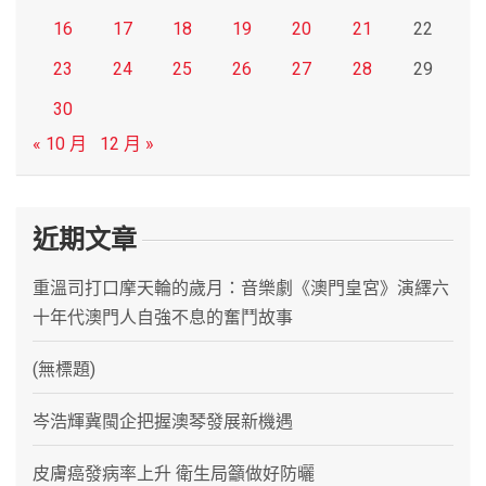
16
17
18
19
20
21
22
23
24
25
26
27
28
29
30
« 10 月
12 月 »
近期文章
重溫司打口摩天輪的歲月：音樂劇《澳門皇宮》演繹六
十年代澳門人自強不息的奮鬥故事
(無標題)
岑浩輝冀閩企把握澳琴發展新機遇
皮膚癌發病率上升 衛生局籲做好防曬