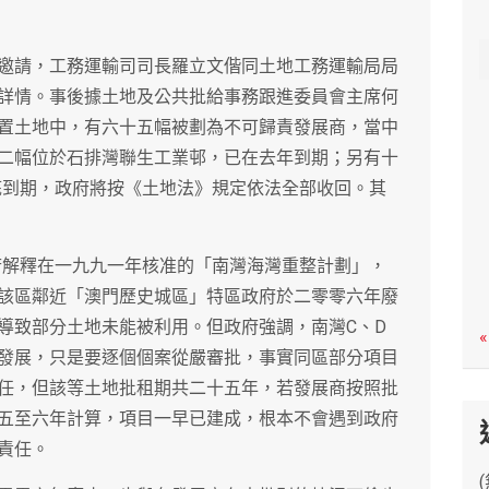
c
h
邀請，工務運輸司司長羅立文偕同土地工務運輸局局
詳情。事後據土地及公共批給事務跟進委員會主席何
置土地中，有六十五幅被劃為不可歸責發展商，當中
二幅位於石排灣聯生工業邨，已在去年到期；另有十
底到期，政府將按《土地法》規定依法全部收回。其
府解釋在一九九一年核准的「南灣海灣重整計劃」，
該區鄰近「澳門歷史城區」特區政府於二零零六年廢
導致部分土地未能被利用。但政府強調，南灣C、D
«
發展，只是要逐個個案從嚴審批，事實同區部分項目
任，但該等土地批租期共二十五年，若發展商按照批
五至六年計算，項目一早已建成，根本不會遇到政府
責任。