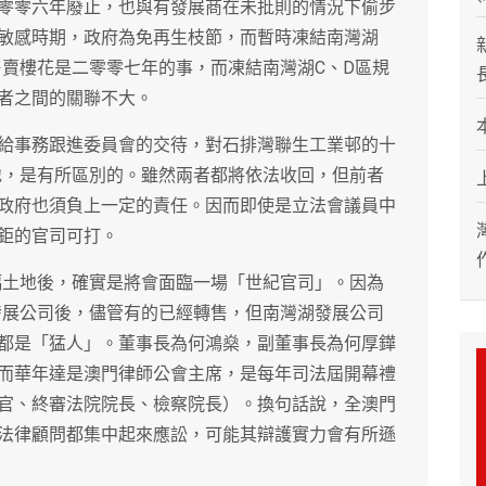
零零六年廢止，也與有發展商在未批則的情況下偷步
敏感時期，政府為免再生枝節，而暫時凍結南灣湖
售賣樓花是二零零七年的事，而凍結南灣湖C、D區規
者之間的關聯不大。
給事務跟進委員會的交待，對石排灣聯生工業邨的十
地，是有所區別的。雖然兩者都將依法收回，但前者
政府也須負上一定的責任。因而即使是立法會議員中
鉅的官司可打。
幅土地後，確實是將會面臨一場「世紀官司」。因為
發展公司後，儘管有的已經轉售，但南灣湖發展公司
都是「猛人」。董事長為何鴻燊，副董事長為何厚鏵
而華年達是澳門律師公會主席，是每年司法屆開幕禮
官、終審法院院長、檢察院長）。換句話說，全澳門
法律顧問都集中起來應訟，可能其辯護實力會有所遜