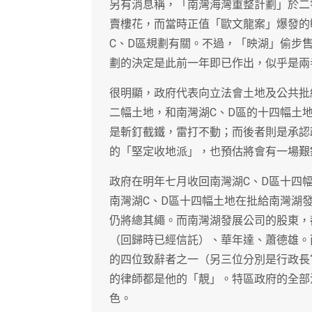
另有消息稱，「南灣海灣重整計劃」於二
賣樓花，而當時正值「歐文龍案」爆發的
C、D區規劃有關。不過，「映湖」偷步
劃的決定是此前一年即已作出，似乎是兩
很明顯，政府代表向立法會土地及公共批
二幅土地，和南灣湖C、D區的十四幅土
是斬釘截鐵，雷打不動；而後者則是承認
的「堅定收地派」，也預估將會有一場艱
政府在明年七月收回南灣湖C、D區十四
南灣湖C、D區十四幅土地在批給南灣湖
仍將總其繩。而南灣湖發展公司的股東，
（回歸時已經信託）、華年達、蕭德雄。
的四位致辭者之一（另三位分別是行政長
的律師都是他的「靚」。特區政府的全部
色。