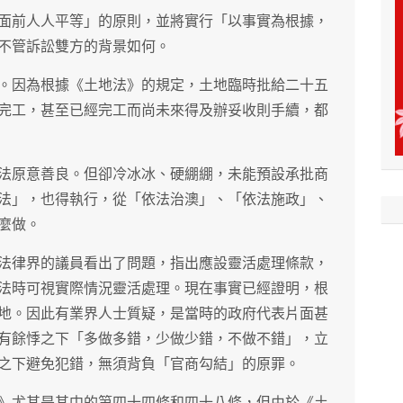
面前人人平等」的原則，並將實行「以事實為根據，
不管訴訟雙方的背景如何。
。因為根據《土地法》的規定，土地臨時批給二十五
完工，甚至已經完工而尚未來得及辦妥收則手續，都
法原意善良。但卻冷冰冰、硬綳綳，未能預設承批商
法」，也得執行，從「依法治澳」、「依法施政」、
麼做。
法律界的議員看出了問題，指出應設靈活處理條款，
法時可視實際情況靈活處理。現在事實已經證明，根
地。因此有業界人士質疑，是當時的政府代表片面甚
有餘悸之下「多做多錯，少做少錯，不做不錯」，立
之下避免犯錯，無須背負「官商勾結」的原罪。
》尤其是其中的第四十四條和四十八條，但由於《土