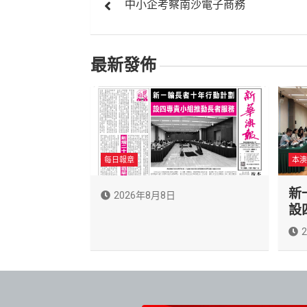
中小企考察南沙電子商務
章
導
最新發佈
覽
每日報章
本澳
新
2026年8月8日
設