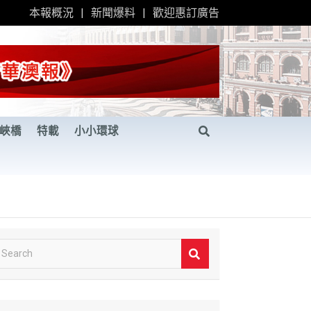
本報概況
新聞爆料
歡迎惠訂廣告
峽橋
特載
小小環球
S