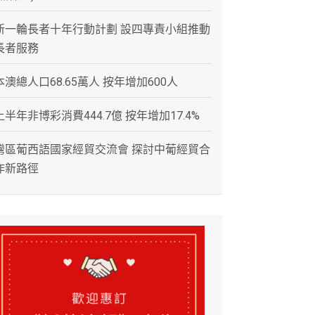
新一輪長者十年行動計劃 設四專責小組推動
長者服務
本澳總人口68.65萬人 按年增加600人
上半年非博彩消費444.7億 按年增加17.4%
灣區葡西語國家經貿交流會 探討中葡經貿合
作新路徑