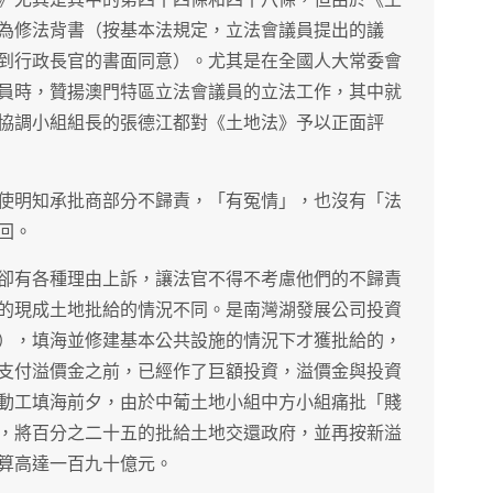
為修法背書（按基本法規定，立法會議員提出的議
到行政長官的書面同意）。尤其是在全國人大常委會
員時，贊揚澳門特區立法會議員的立法工作，其中就
協調小組組長的張德江都對《土地法》予以正面評
使明知承批商部分不歸責，「有冤情」，也沒有「法
回。
卻有各種理由上訴，讓法官不得不考慮他們的不歸責
的現成土地批給的情況不同。是南灣湖發展公司投資
），填海並修建基本公共設施的情況下才獲批給的，
支付溢價金之前，已經作了巨額投資，溢價金與投資
動工填海前夕，由於中葡土地小組中方小組痛批「賤
，將百分之二十五的批給土地交還政府，並再按新溢
算高達一百九十億元。