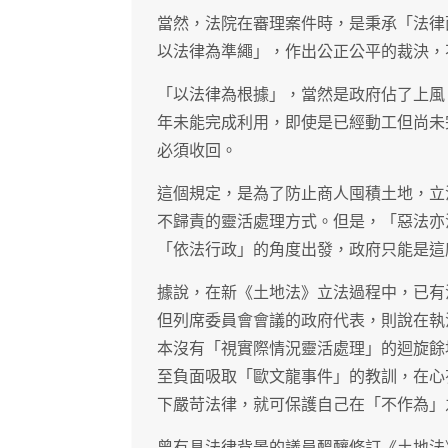
當然，法院在審理案件時，是秉承「法律
以法律為準繩」，作出公正公平的裁決，
「以法律為根據」，當然是政府佔了上風
年未能完成利用，即使是已經動工但尚未
必須收回。
這個規定，是為了防止商人囤積土地，立
不歸責的靈活處理方式。但是，「惡法亦
「依法行政」的角度出發，政府只能是這
據說，在新《土地法》立法過程中，已有
但列席委員會會議的政府代表，則說在執
本沒有「視實際情況靈活處理」的迴旋餘
至負面吸取「歐文龍事件」的教訓，在心
下嚴苛法律，就可保護自己在「不作為」
曾有具法律背景的議員醞釀修訂《土地法