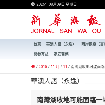
Skip
2026年08月09日 星期日
to
content
新華澳報
首頁
華澳人語（永逸）
兩岸觀察（富
開卷有益
家庭醫藥
2015
11 月
11
南灣湖收地可能面臨
華澳人語（永逸）
南灣湖收地可能面臨一