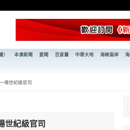
權）
本澳新聞
要聞
百家臺
中華大地
海峽兩岸
海
一場世紀級官司
e
a
場世紀級官司
r