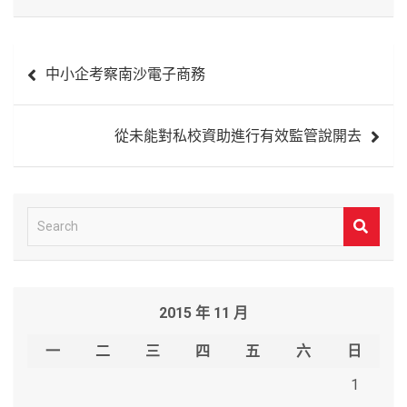
文
中小企考察南沙電子商務
章
導
從未能對私校資助進行有效監管說開去
覽
S
e
a
r
2015 年 11 月
c
h
一
二
三
四
五
六
日
1