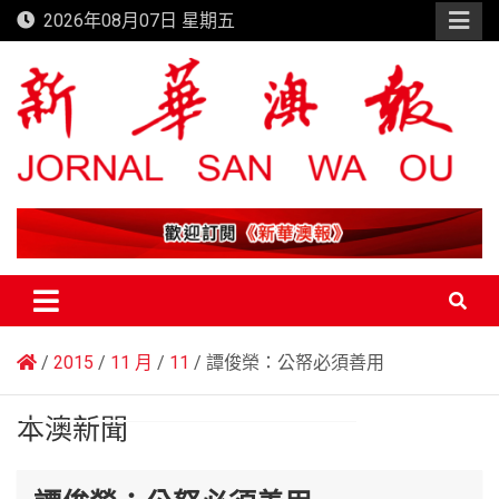
Skip
2026年08月07日 星期五
to
content
新華澳報
2015
11 月
11
譚俊榮：公帑必須善用
本澳新聞