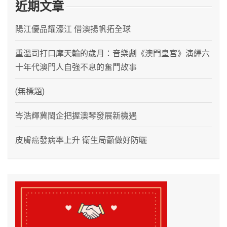
近期文章
陽江優品耀濠江 借澳揚帆拓全球
重溫司打口摩天輪的歲月：音樂劇《澳門皇宮》演繹六
十年代澳門人自強不息的奮鬥故事
(無標題)
岑浩輝冀閩企把握澳琴發展新機遇
皮膚癌發病率上升 衛生局籲做好防曬