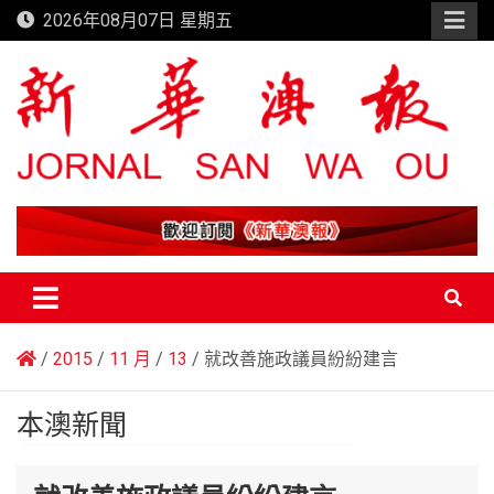
Skip
2026年08月07日 星期五
to
content
新華澳報
2015
11 月
13
就改善施政議員紛紛建言
本澳新聞