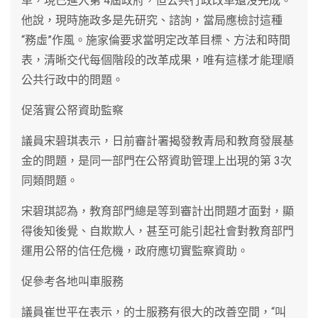
革，現已進入第 4屆政府，但公共行政改革還沒完成。
他說，現時施政多是先研究、諮詢，當局應檢討這種
“務虛”作風。施家倫要求當明定改革目標、方法和時間
表，清晰交代每個階段的改革成果，唯有這樣才能理順
公共行政中的問題。
促落實公帑資助監察
議員宋碧琪表示，日前審計署揭發教青局和教育發展基
金的問題，是同一部門在公帑資助管理上出現的第 3次
同類問題。
宋碧琪認為，教育部門總是等到審計出問題才面對，顯
得後知後覺、自欺欺人，甚至可能引起社會對教育部門
運用公帑的信任危機，政府應切實監察資助。
促參考各地叫車服務
議員崔世平在表示，的士服務有很大的改善空間，“叫