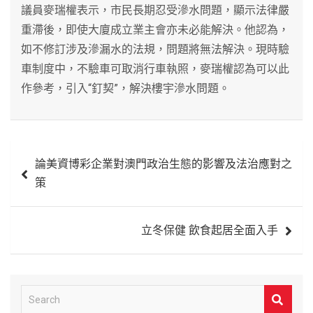
議員麥瑞權表示，市民長期忍受滲水問題，顯示法律嚴
重滯後，即使大廈成立業主會亦未必能解決。他認為，
如不修訂涉及滲漏水的法規，問題將無法解決。現時驗
車制度中，不驗車可取消行車執照，麥瑞權認為可以此
作參考，引入“釘契”，解決樓宇滲水問題。
文
論美資博彩企業對澳門政治生態的影響及法治應對之
章
策
導
覽
立冬保健 飲食起居全面入手
S