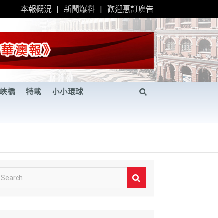
本報概況
新聞爆料
歡迎惠訂廣告
峽橋
特載
小小環球
S