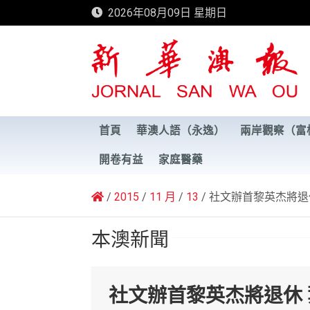
Skip
2026年08月09日 星期日
to
content
新華澳報
首頁
華澳人語（永逸）
兩岸觀察（富
開卷有益
家庭醫藥
2015
11 月
13
社文辦首黎英杰將退
本澳新聞
社文辦首黎英杰將退休