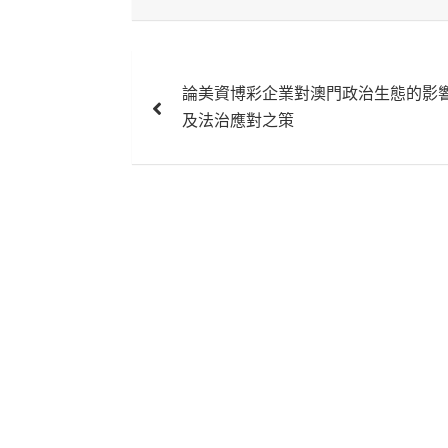
文
論美資博彩企業對澳門政治生態的影
章
及法治應對之策
導
覽