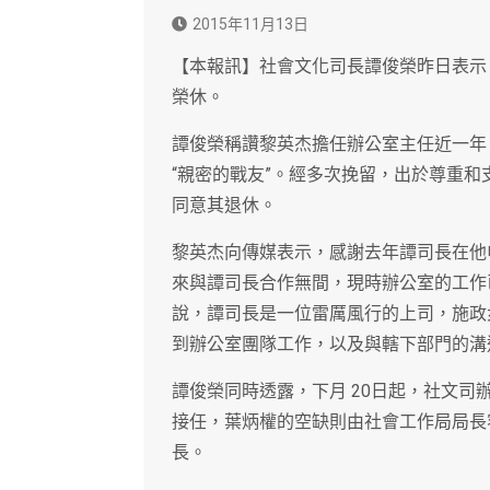
2015年11月13日
【本報訊】社會文化司長譚俊榮昨日表示
榮休。
譚俊榮稱讚黎英杰擔任辦公室主任近一年
“親密的戰友”。經多次挽留，出於尊重
同意其退休。
黎英杰向傳媒表示，感謝去年譚司長在他
來與譚司長合作無間，現時辦公室的工作
說，譚司長是一位雷厲風行的上司，施政
到辦公室團隊工作，以及與轄下部門的溝
譚俊榮同時透露，下月 20日起，社文
接任，葉炳權的空缺則由社會工作局局長
長。