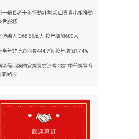
新一輪長者十年行動計劃 設四專責小組推動
長者服務
本澳總人口68.65萬人 按年增加600人
上半年非博彩消費444.7億 按年增加17.4%
灣區葡西語國家經貿交流會 探討中葡經貿合
作新路徑