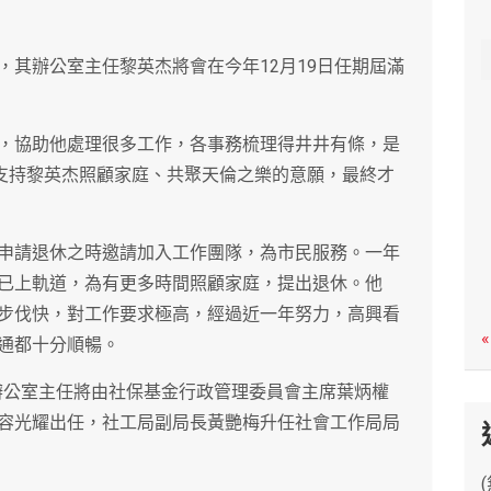
c
h
，其辦公室主任黎英杰將會在今年12月19日任期屆滿
，協助他處理很多工作，各事務梳理得井井有條，是
和支持黎英杰照顧家庭、共聚天倫之樂的意願，最終才
申請退休之時邀請加入工作團隊，為市民服務。一年
已上軌道，為有更多時間照顧家庭，提出退休。他
步伐快，對工作要求極高，經過近一年努力，高興看
«
通都十分順暢。
司辦公室主任將由社保基金行政管理委員會主席葉炳權
容光耀出任，社工局副局長黃艷梅升任社會工作局局