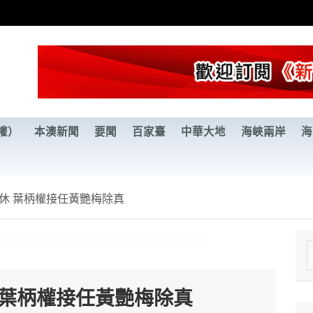
權）
本澳新聞
要聞
百家臺
中華大地
海峽兩岸
海
休 葉柄權接任黃艷梅除真
e
a
 葉柄權接任黃艷梅除真
r