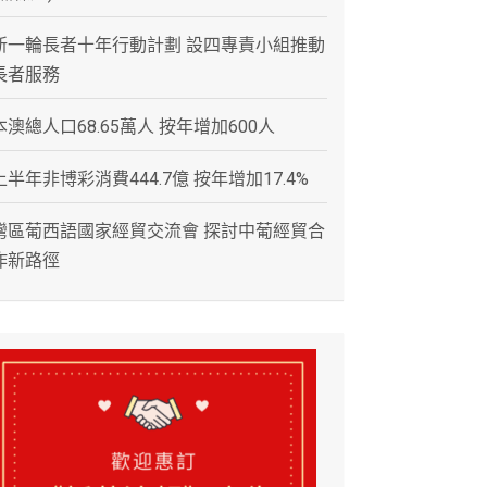
新一輪長者十年行動計劃 設四專責小組推動
長者服務
本澳總人口68.65萬人 按年增加600人
上半年非博彩消費444.7億 按年增加17.4%
灣區葡西語國家經貿交流會 探討中葡經貿合
作新路徑