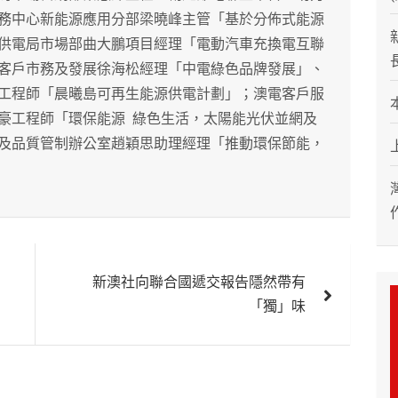
務中心新能源應用分部梁曉峰主管「基於分佈式能源
供電局市場部曲大鵬項目經理「電動汽車充換電互聯
客戶市務及發展徐海松經理「中電綠色品牌發展」、
工程師「晨曦島可再生能源供電計劃」；澳電客戶服
豪工程師「環保能源 綠色生活，太陽能光伏並網及
及品質管制辦公室趙穎思助理經理「推動環保節能，
新澳社向聯合國遞交報告隱然帶有
「獨」味