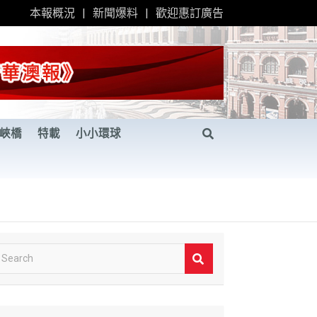
本報概況
新聞爆料
歡迎惠訂廣告
峽橋
特載
小小環球
S