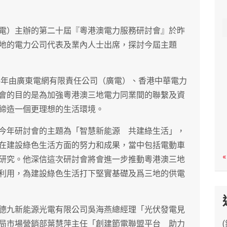
c
h
電）主辦的第二十屆『粵港澳電力服務研討會』於昨
地的電力公司代表及業內人士出席，探討今屆主題
起每年由廣東電網有限責任公司（廣電）、香港中華電力
會的目的是為加強粵港澳三地電力同業間的聯繫及資
締造一個更理想的生活環境。
今年研討會的主題為「智慧新能源 共建綠生活」，
在建設綠色生活方面的努力和成果，當中包括電動車
«
研究。他深信這次研討會將會進一步推動粵港澳三地
利用，為建設綠色生活打下堅實基礎及爲三地的供電
德九新能源光電有限公司吳海燕總經理「光伏發電見
局市場營銷部葉慧萍主任「創建節電聯盟平台 助力