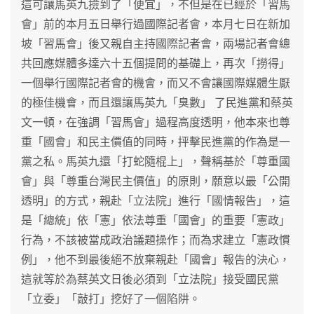
這可讓馬英九撿到了「便宜」，不但是在已經於「習馬
會」前的本月五日舉行過國際記者會，本月七日在新加
坡「習馬會」後又親自主持國際記者會，兩場記者會總
共回應媒體多達六十五個提問的基礎上，再次「撈得」
一個舉行國際記者會的機會，而又不會讓國際媒體生厭
的極佳機會，而且還讓馬英九「臭數」 了民進黨和蔡英
文一頓，在強調「習馬會」過程高度透明，他本來也尊
重「國會」和民主價值的同時，抨擊民進黨的作為是一
黨之私。馬英九還「打蛇隨棍上」，聲稱基於「尊重國
會」與「尊重台灣民主價值」的原則，願意以最「公開
透明」的方式，親赴「立法院」進行「國情報告」，這
是「總統」依「憲」依法尊重「國會」的重要「憲政」
行為，不該被當成政治議題操作；而為求建立「憲政慣
例」，他不到最後絕不放棄親赴「國會」報告的決心，
這就等於為蔡英文日後必須到「立法院」接受國民黨
「立委」「敲打」挖好了一個陷阱。