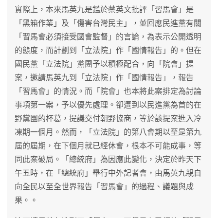
實際上，本來馬英九是鑑於蔡英文批評「習馬會」是
「黑箱作業」及「傷害台灣民主」，並回應民進黨有關
「習馬會必須接受國會監督」的言論，為表示公開透明
的態度，而計劃到「立法院」作「國情報告」的。但在
國民黨「立法院」黨團予以積極配合，向「院會」提
案，邀請馬英九到「立法院」作「國情報告」，報告
「習馬會」的情況。而「院會」也本將此案排定為討論
事項第一案，予以優先處理。卻遭到以民進黨為首的在
野黨團的杯葛，提議交付朝野協商，等於該提案進入冷
凍期一個月。然而，「立法院」的第八會期以至是第九
屆的屆期，在下個月就已經休會，根本不可能成事，等
同此案破局。「總統府」為因應此變化，決定於昨天下
午五時，在「總統府」舉行中外記者會，由馬英九親自
向全民以至全世界報告「習馬會」的過程、議題與成
果。。