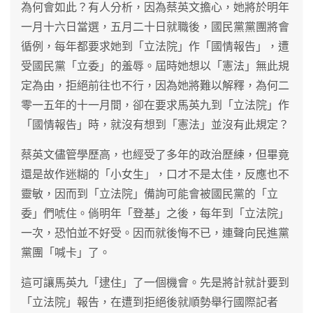
為何會如此？有人分析，因為蔡英文擔心，她將於明年
一月十六日當選，五月二十日就職後，國民黨黨團將會
循例，每年都要求她到「立法院」作「國情報告」，遭
受國民黨「立委」的羞辱。屆時她想以「憲法」無此規
定為由，拒絕前往也不行，因為她將難以解釋，為何二
零一五年的十一月間，卻在要求馬英九到「立法院」作
「國情報告」時，就沒有想到「憲法」並沒有此規定？
蔡英文儘管學歷高，也經受了多年的政治歷練，但畢竟
還是故作迷糊的「小女生」，口才不是太佳，反應也不
靈敏，因而到「立法院」備詢可能會被國民黨的「立
委」們唬住。倘明年「登基」之後，每年到「立法院」
一次，恐怕並不好受。因而就後悔不已，連聲向民進黨
黨團「喊卡」了。
這可讓馬英九「逮住」了一個機會。先是將計就計要到
「立法院」報告，在遭到拒絕後就順勢舉行國際記者