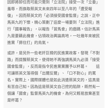
因即將卸任而可能只需到「立法院」接受一次「立委」
羞辱，而換取蔡英文未來四年以至八年的「遭受報
復」。因而蔡英文的「必須接受國會監督」之說，正中
馬英九的下懷，精心策劃了這麼一場要到「立法院」進
行「國事報告」，以報告「習馬會」的戲碼。估計馬英
九是要籍此機會，佔領政治輿論高地，一吐幾年來被民
進黨「摁住打」的烏氣。
或許，是另外一些老奸巨猾的民進黨政客，發現「不對
路」而提醒蔡英文，使得她不再強調馬英九必須「接受
國會監督」，反而是指令民進黨黨團予以杯葛。 這
可讓蔡英文落得個「出爾反爾」、「口不對心」的罵
名。實際上，國際媒體也是如此消遣蔡英文的，這真是
有苦自己知。因為這是蔡英文自己挖的陷阱，既然有一
個讓「國會」監督馬英九的機會，為何又輕易放棄甚至
是杯葛？