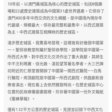
10年前，以澳門舊城區為核心的歷史城區，包括8個廣
場和22處歷史建築成為中國第31處世界遺產。它保存了
澳門400多年中西交流的文化精髓，是中國境內現存年
代最遠、規模最大、保存最完整和最集中，以西式建築
為主、中西式建築互相輝映的歷史城區。
漫步歷史城區，我驚喜地發現，這裡竟有好幾個中國第
一。聖保祿教堂附屬於聖保祿學院，該學院是中國第一
所西式大學，對中西文化交流作出了重大貢獻，其師生
中不乏利瑪竇、徐光啟、湯若望等著名學者。大三巴牌
坊附近的仁慈堂曾開辦了中國第一間西式醫院——白馬
行醫院。崗頂劇院是中國第一所西式劇院，供戲劇和音
樂會演出，現在看上去依然雅致時尚。在歷史城區中心
位置的民政總署圖書館裡，珍存著中國第一份外文報紙
《蜜蜂華報》。
僅有1.32平方公里的歷史城區，見證並記錄下中西文化