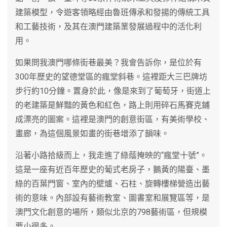
建築模型，令遊客領略經由魯班傳承和發揚的傳統工具
和工藝技術，及其在澳門建築業發展過程中的活化利
用。
如果問我澳門哪條街巷最美？我會告訴你，是位於有
300年歷史的望德堂區的瘋堂斜巷。這裡距大三巴牌坊
步行約10分鐘。置身於此，像是來到了葡萄牙，街道上
的老建築是鮮豔的黃色和紅色，路上則用碎石馬賽克鋪
成漂亮的圖案。這裡是澳門的創意街區，有美術學校、
畫廊，為這個風景如畫的街巷增添了韻味。
沿著小路拾級而上，我走進了綠蔭掩映的“瘋堂十號”。
這是一座有近百年歷史的葡式老房子，鵝黃的陽臺、墨
綠的百葉門窗、室內的壁爐、石柱、旋轉樓梯營造出藝
術的意味。內部設有藝術教室、圖書室和展覽區等，是
澳門文化創意的場所，類似北京的798藝術區，但規模
要小很多。