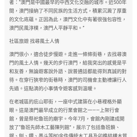
者：“澳門是中國最早的中西文化交融的城市。近500年
間，澳門接納了不同民族的生活方式，積累沉澱了厚重
的文化底蘊。正因為此，澳門文化中有著很強包容性，
澳門民風淳樸，澳門人平靜平和。”
社區旅遊 找尋風土人情
澳門很小，適合徒步慢遊。走進一條條街巷，去找尋澳
門的風土人情。幾天的步行澳門，給我突出的感覺是平
和友善，無論遊客說外語、說普通話都能得到真誠的對
待。在穿行狹窄的街巷時，澳門的司機會主動禮讓行人
先過。這點滴的小事情令遊客感到溫暖。
在老城區的庇山耶街，一座中式建築在小巷裡格外顯
眼。這是澳門最早成立的行業會館之一——上架行會
館，曾是祭祀魯班的廟宇。今年7月，會館內剛建成開
放了“魯班先師木工藝陳列館”，展示了包括魯班鎖、
鋸、刨、鑽、墨斗等80余件傳統木工具及卯榫結構木質