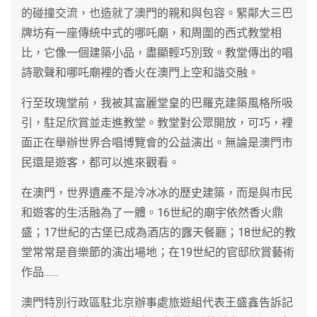
的碰撞交流，也造就了澳門的親和與包容。緊鄰大三巴
牌坊有一座傳統中式的哪吒廟，和周圍的西式教堂相
比，它像一個建築小品，盡顯輕巧別致。教堂傳出的唱
詩歌聲和哪吒廟裡的香火在澳門上空和諧交融。
行至玫瑰堂前，我被其富麗堂皇的巴羅克建築風格所吸
引，駐足欣賞並走進教堂。教堂對公眾開放，可巧，裡
面正在舉辦世界合唱博覽會的公益演出。無論是澳門市
民還是遊客，都可以進來觀看。
在澳門，世界遺產不是冷冰冰的歷史建築，而是與市民
和遊客的生活融為了一體。16世紀的廟宇依然香火鼎
盛；17世紀的古堡已成為酒店的露天餐廳；18世紀的教
堂常常是音樂節的演出場地；在19世紀的官邸欣賞藝術
作品……
澳門特別行政區駐北京辦事處旅遊組代表王盛鑫告訴記