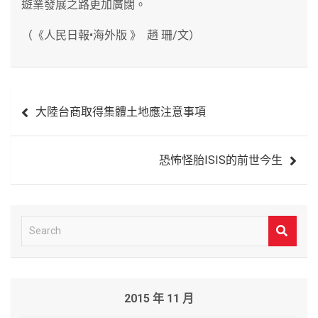
遊業發展之路更加廣闊。
（《人民日報•海外版 》 趙 珊/文）
文
大陸台商取得集體土地應注意事項
章
導
恐怖怪胎ISIS的前世今生
覽
S
e
a
r
2015 年 11 月
c