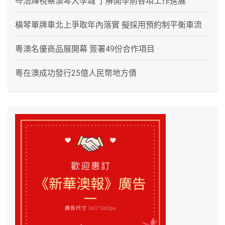
岑浩輝視察澳琴大學城 了解開學前各項工作進展
橫琴單牌車北上爭取年內落實 擬採用預約制平衡車流
粵澳名優商品展開幕 簽署49份合作項目
粵在澳成功發行25億人民幣地方債