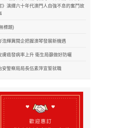
宮》演繹六十年代澳門人自強不息的奮鬥故
事
(無標題)
岑浩輝冀閩企把握澳琴發展新機遇
皮膚癌發病率上升 衛生局籲做好防曬
治安警察局局長伍素萍宣誓就職