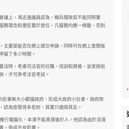
c
h
會議上，馮志強議員認為，精兵簡政若不能同時實
服務理念和便民置於首位，凡服務均應一條龍，否則
，主要是能否在網上遞交申請，同時可在網上查閱每
停留了多少時間。
要法時，考慮司法官的任職、培訓和資格，並安排前
核，才可參考法官考試。
«
，市民事無大小都搵政府，形成大政府小社會，政府架
，認為愈管得多愈好，其實只適得其反。
院推行電腦化，本澳不能再落後於人。他認為由於沒清
責，造成不良影響。