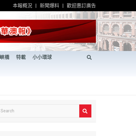
本報概況
新聞爆料
歡迎惠訂廣告
峽橋
特載
小小環球
S