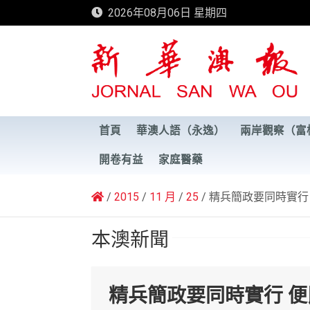
Skip
2026年08月06日 星期四
to
content
新華澳報
首頁
華澳人語（永逸）
兩岸觀察（富
開卷有益
家庭醫藥
2015
11 月
25
精兵簡政要同時實行
本澳新聞
精兵簡政要同時實行 