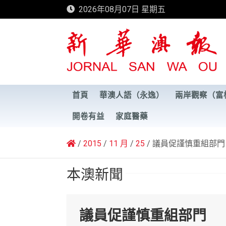
Skip
2026年08月07日 星期五
to
content
新華澳報
首頁
華澳人語（永逸）
兩岸觀察（富
開卷有益
家庭醫藥
2015
11 月
25
議員促謹慎重組部門
本澳新聞
議員促謹慎重組部門