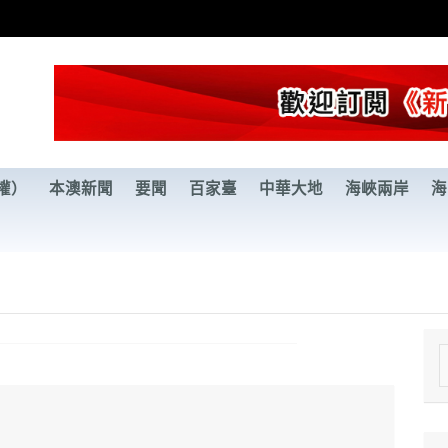
權）
本澳新聞
要聞
百家臺
中華大地
海峽兩岸
海
e
a
r