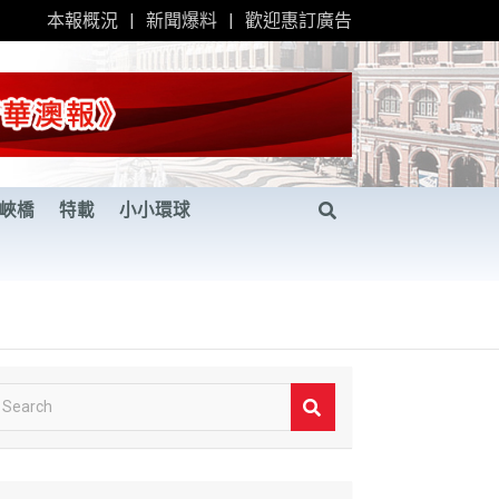
本報概況
新聞爆料
歡迎惠訂廣告
峽橋
特載
小小環球
S