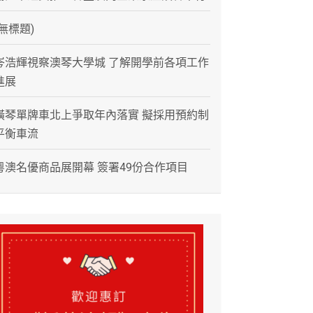
(無標題)
岑浩輝視察澳琴大學城 了解開學前各項工作
進展
橫琴單牌車北上爭取年內落實 擬採用預約制
平衡車流
粵澳名優商品展開幕 簽署49份合作項目