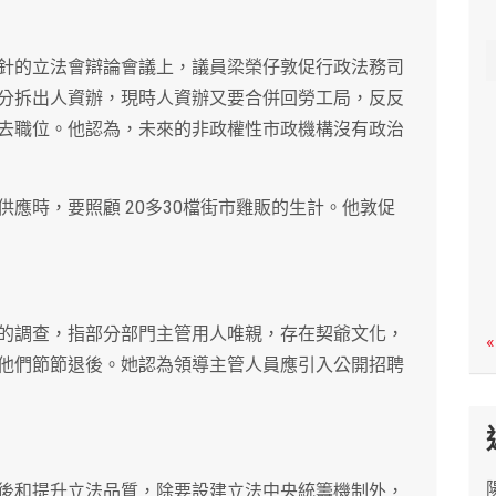
c
h
針的立法會辯論會議上，議員梁榮仔敦促行政法務司
分拆出人資辦，現時人資辦又要合併回勞工局，反反
去職位。他認為，未來的非政權性市政機構沒有政治
應時，要照顧 20多30檔街市雞販的生計。他敦促
的調查，指部分部門主管用人唯親，存在契爺文化，
«
他們節節退後。她認為領導主管人員應引入公開招聘
後和提升立法品質，除要設建立法中央統籌機制外，