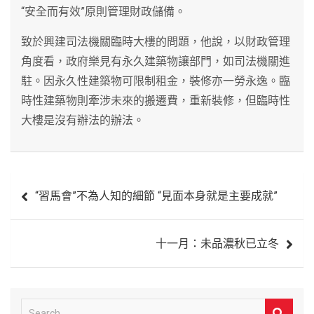
“安全而有效”原則管理財政儲備。
致於興建司法機關臨時大樓的問題，他說，以財政管理
角度看，政府樂見有永久建築物讓部門，如司法機關進
駐。因永久性建築物可限制租金，裝修亦一勞永逸。臨
時性建築物則牽涉未來的搬遷費，重新裝修，但臨時性
大樓是沒有辦法的辦法。
文
“習馬會”不為人知的細節 “見面本身就是主要成就”
章
導
十一月：未品濃秋已立冬
覽
S