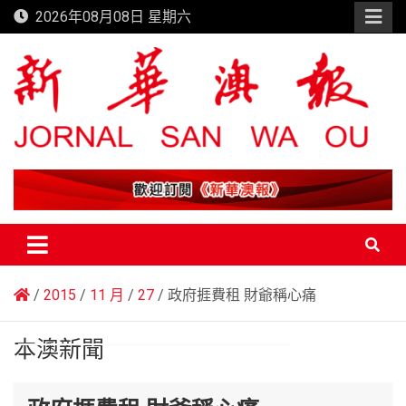
Skip
2026年08月08日 星期六
to
content
新華澳報
2015
11 月
27
政府捱費租 財爺稱心痛
本澳新聞