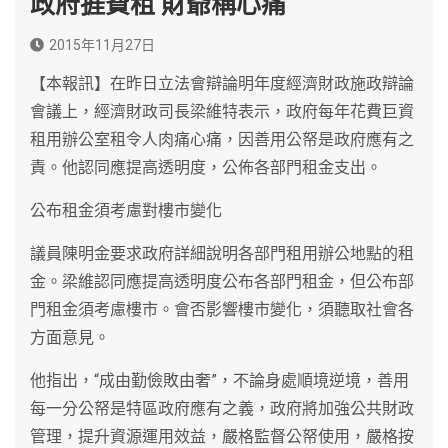
政府捱費租 財爺稱心痛
2015年11月27日
【本報訊】在昨日立法會辯論明年度經濟財政施政辯論
會議上，經濟財政司長梁維特表示，政府每年花費巨資
租用辦公室租令人肉痛心痛，因善用公帑是政府應有之
責。他認同應提高透明度，公佈各部門租金支出。
公布租金須考慮對樓市變化
議員陳明金要求政府詳細說明各部門租用辦公地點的租
金。梁維認同應提高透明度公布各部門租金，但公布部
門租金須考慮樓市。會否影響樓市變化，須聽取社會各
方面意見。
他指出，“成由勤儉敗由奢”，不論身處順境逆境，善用
每一分公帑是特區政府應有之義，政府將加強公共財政
管理，提升資源運用效益，嚴格監督公帑使用，嚴格按