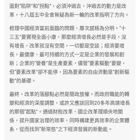
面對“陷阱”和“拐點”，必須沖過去，沖過去的動力是改
革，十八屆五中全會無疑為新一輪的改革指明了方向。
梳理中國經濟當前面臨的問題，層次感極為分明。“十
三五”要實現全面小康，那麼經濟增長必然是手段，沒
有增長，改革就沒有空間，一切都是空談；經濟要增
長，最健康、最可持續的方式一定是企業的發展和創
新；企業的“營養”是生產要素，儘管“要素驅動”要變，
但“要素改革”卻不能停，因為要素的自由流動是“創新驅
動”的基礎。
最終，改革的落腳點必然是簡政放權。而政府職能的轉
變和經濟的深度調整，或許又應該回到20多年高速增長
的那個“起點”。通過財稅改革、國企改革理順央地關
係，提升國家治理的效率，同時構建更具效率的企業體
系，從而找到“新常態”之下經濟發展的新動能。