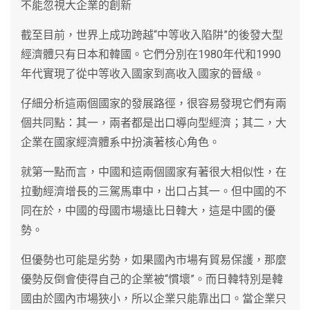
不能忽視大企業的創新
截至目前，世界上成功跨越“中等收入陷阱”的後發大型
經濟體只有日本和韓國。它們分別在1980年代和1990
年代實現了從中等收入國家到高收入國家的晉級。
仔細分析這兩個國家的發展路徑，很容易發現它們有兩
個共同點：其一，兩者都是出口導向型經濟；其二，大
企業在國家經濟體系中扮演著核心角色。
就第一點而言，中國和這兩個國家有著很大相似性，在
拉動經濟增長的三駕馬車中，出口占其一。但中國的不
同在於，中國的母國市場遠比日韓大，這是中國的優
勢。
但優勢也可能是劣勢，如果國內市場有貿易保護，那麼
優勢反倒會使得自己的企業被“慣壞”。而日韓特別是韓
國由於國內市場狹小，所以企業只能靠出口。當企業只