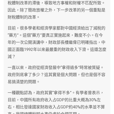
稅體制改革的滯後，導致地方事權和財權不匹配所致。
因此，除了簡政放權之外，下一步改革的另一個重點是
財稅體制的改革。
目前，很多學者和經濟學家都對中國經濟給出了減稅的
“藥方”。這個“藥方”要真正實施起來，難度不小。在今
年的一次公開演講中，財政部長樓繼偉已明確指出，中
國正面臨1992年以來最嚴重的財政收入下滑。這還怎麼
減？
一直以來，政府從經濟發展中“拿得過多”時常被質疑。
政府到底拿了多少？這其實是個大問題，但也是個不容
易搞清楚的問題。
一種觀點認為，政府其實“拿得不多”。有學者曾表示，
目前，中國所有政府收入占GDP的比重大概為30%左
右，相比發達國家財政收入占GDP約40%的水準並不算