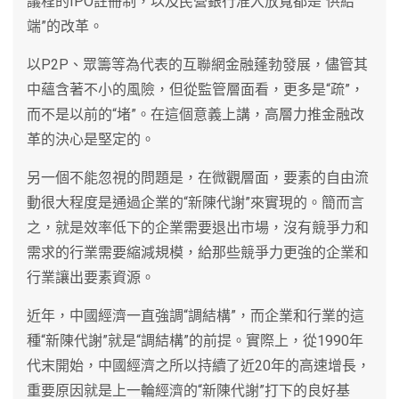
議程的IPO註冊制，以及民營銀行准入放寬都是“供給
端”的改革。
以P2P、眾籌等為代表的互聯網金融蓬勃發展，儘管其
中蘊含著不小的風險，但從監管層面看，更多是“疏”，
而不是以前的“堵”。在這個意義上講，高層力推金融改
革的決心是堅定的。
另一個不能忽視的問題是，在微觀層面，要素的自由流
動很大程度是通過企業的“新陳代謝”來實現的。簡而言
之，就是效率低下的企業需要退出市場，沒有競爭力和
需求的行業需要縮減規模，給那些競爭力更強的企業和
行業讓出要素資源。
近年，中國經濟一直強調“調結構”，而企業和行業的這
種“新陳代謝”就是“調結構”的前提。實際上，從1990年
代末開始，中國經濟之所以持續了近20年的高速增長，
重要原因就是上一輪經濟的“新陳代謝”打下的良好基