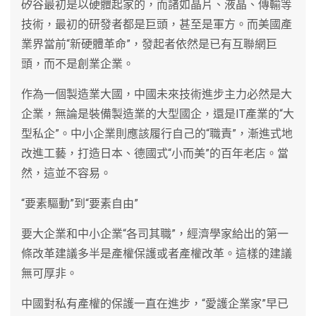
矽谷最初是以硬體起家的，而諸如晶片、液晶、傳輸等
技術，最初的研發者都是巨頭，甚至是軍方。而美國產
業界當前“新硬體革命”，發起者依然是已有互聯網巨
頭，而不是創業企業。
作為一個製造業大國，中國未來技術進步主力必然是大
企業，無論是裝備製造業的大型國企，還是IT產業的“大
型私企”。中小企業則應該履行自己的“職責”，漸進式地
改進工藝，打造日本、德國式“小而美”的百年老店。當
然，這並不容易。
“要素驅動”到“要素自由”
要大企業和中小企業“各司其職”，經濟學家給出的第一
條改革建議多半是產權保護或者產權改革。這樣的建議
無可厚非。
中國對私有產權的保護一直在進步，“愛護企業家”早已