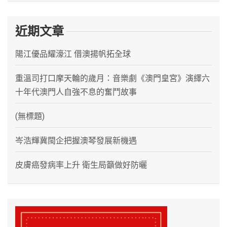
近期文章
陽江優品耀濠江 借澳揚帆拓全球
重溫司打口摩天輪的歲月：音樂劇《澳門皇宮》演繹六
十年代澳門人自強不息的奮鬥故事
(無標題)
岑浩輝冀閩企把握澳琴發展新機遇
皮膚癌發病率上升 衛生局籲做好防曬