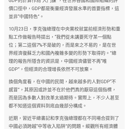
GDP的計算作為“入門課”，在世界各國和國際組織的評
價口徑中，GDP都是衡量經濟發展水準的首要指標，這
並非“中國特色”。
10月23日，李克強總理在中央黨校就當前經濟形勢和重
點工作做報告時提出，“我們從未講要死守某一個點
位；第二這個7%不是破的，而是來之不易的，是在世
界經濟復蘇乏力和國內複雜多變的形勢下取得的。”總
理的報告所隱含的資訊是，中國經濟儘管不再“唯
GDP”，但經濟的合理增長依然不可放棄。
換個角度看，在中國的民間，越來越多的人對GDP“不
感冒”，其原因或許並不在於他們真的厭惡這個指標，
而是因為多數人對改革太過期待。實際上，不少人甚至
都不知道這個資料到底由幾部分構成。
近期，習近平總書記和李克強總理都在不同場合提到了
中國必須跨越“中等收入陷阱”的問題。縱觀所有經濟體