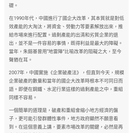
礎。
在1990年代，中國進行了國企大改革，其本質就是對低
效產能的大淘汰，將資金、勞動力等要素解放出來，推
給市場來進行配置。過剩產能的出清和劣質企業的退
出，並不是一件容易的事情，既得利益是最大的障礙。
當年，朱鎔基曾用“地雷陣”比喻改革的阻礙之大，至今
聲猶在耳。
2007年，中國實施《企業破產法》，但直到今天，規模
企業破產的數量和當年的國企大改革時根本不可同日而
語。即便在鋼鐵、水泥行業這樣的過剩產能之中，重組
同樣不容易。
一個簡單的道理是，破產和重組會縮小地方經濟的盤
子，更可能引發群體性事件，地方政府顯然不願意看
到。在這個意義上講，要素市場改革的關鍵，必然是再