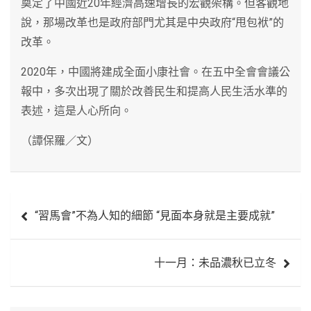
奠定了中國近20年經濟高速增長的宏觀架構。但客觀地
說，那場改革也是政府部門尤其是中央政府“甩包袱”的
改革。
2020年，中國將建成全面小康社會。在五中全會會議公
報中，多次出現了關於改善民生和提高人民生活水準的
表述，這是人心所向。
（譚保羅／文）
文
“習馬會”不為人知的細節 “見面本身就是主要成就”
章
導
十一月：未品濃秋已立冬
覽