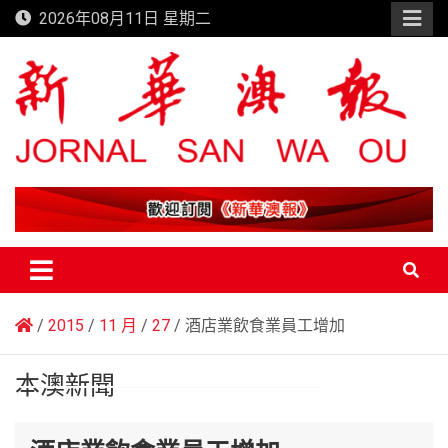
Skip
2026年08月11日 星期二
to
content
新華澳報
2015
11 月
27
酒店業飲食業員工增加
本澳新聞