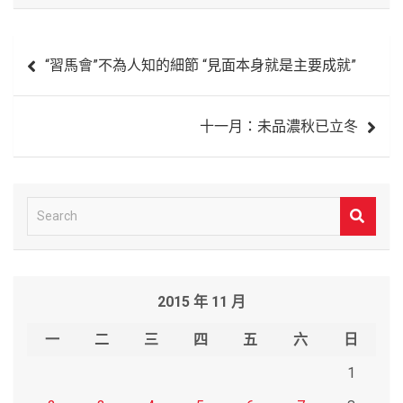
文
“習馬會”不為人知的細節 “見面本身就是主要成就”
章
導
十一月：未品濃秋已立冬
覽
S
e
a
r
2015 年 11 月
c
h
一
二
三
四
五
六
日
1