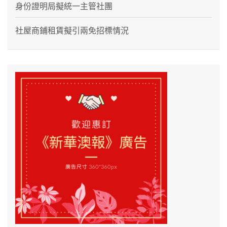
身份證明局擬統一主管社團
社屋商鋪租賃擬引兩免招標情況