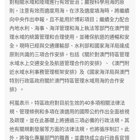
對相關水域和陸域進行有效管治；嚴按科學用海的原
則，注意有效而適度用海，在涉及適度填海時，將繼續
向中央作出申報，且不能用於博彩項目；繼續全力配合
內地水利、海事、海洋管理和海上執法等部門在澳門管
理水域的統籌管理和合理使用，並確保航道的通暢和安
全。現時已經與交通運輸部、水利部和國家海洋局達成
原則共識的三項合作安排，包括《關於對澳門特區管理
水域水上交通安全及航道管理合作的安排》、《澳門附
近水域水利事務管理框架安排》及《國家海洋局與澳門
特別行政區政府關於澳門特區管理水域用海的合作安
排》。
柯嵐表示，特區政府對目前生效的40多項相關法律法
規、管理條例和多項在澳適用的國際公約作出全面檢視
及疏理，並在此基礎上將通過三項必備的行政法規。其
他有關規劃發展等方面的法律法規，也將循序制訂。此
外，將強化專屬部門的職責，並盡快成立由行政長官領