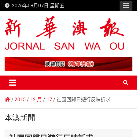
Skip
2026年08月07日 星期五
to
content
新華澳報
2015
12 月
17
社團回歸日遊行反映訴求
本澳新聞