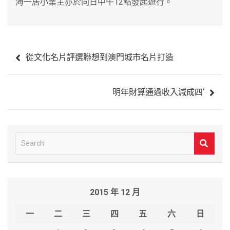
海一居小業主亦於同日中午12點發起遊行。
文
從文化名片評選聯想到澳門城市名片打造
章
導
明年財算通過收入減成四‘
覽
S
e
a
r
2015 年 12 月
c
h
一
二
三
四
五
六
日