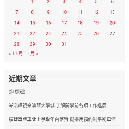
1
2
3
4
5
6
7
8
9
10
11
12
13
14
15
16
17
18
19
20
21
22
23
24
25
26
27
28
29
30
31
« 11 月
1 月 »
近期文章
(無標題)
岑浩輝視察澳琴大學城 了解開學前各項工作進展
橫琴單牌車北上爭取年內落實 擬採用預約制平衡車流