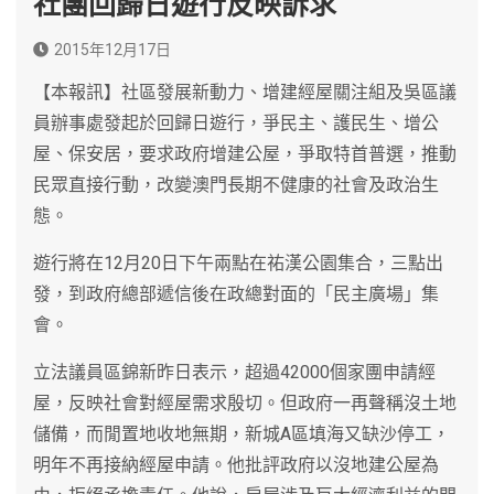
社團回歸日遊行反映訴求
2015年12月17日
【本報訊】社區發展新動力、增建經屋關注組及吳區議
員辦事處發起於回歸日遊行，爭民主、護民生、增公
屋、保安居，要求政府增建公屋，爭取特首普選，推動
民眾直接行動，改變澳門長期不健康的社會及政治生
態。
遊行將在12月20日下午兩點在祐漢公園集合，三點出
發，到政府總部遞信後在政總對面的「民主廣場」集
會。
立法議員區錦新昨日表示，超過42000個家團申請經
屋，反映社會對經屋需求殷切。但政府一再聲稱沒土地
儲備，而閒置地收地無期，新城A區填海又缺沙停工，
明年不再接納經屋申請。他批評政府以沒地建公屋為