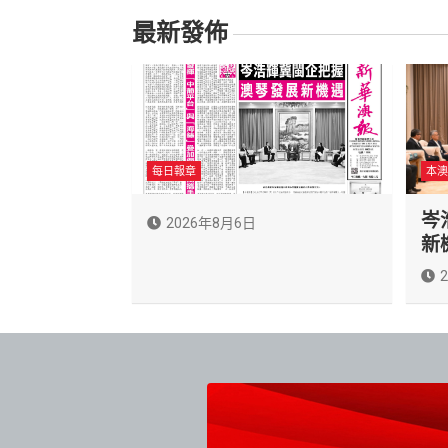
導
最新發佈
覽
每日報章
本澳
岑
2026年8月6日
新