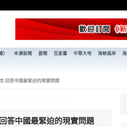
權）
本澳新聞
要聞
百家臺
中華大地
海峽兩岸
海
念 回答中國最緊迫的現實問題
e
a
 回答中國最緊迫的現實問題
r