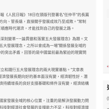
c
h
關報《人民日報》18日在頭版刊登署名“任仲平”的長篇
方向、管長遠，直接關乎發展成效乃至成敗。“常制
有順應時代潮流，才能找到自己的發展之路。
的深刻變革——論貫徹和落實五大發展理念》為題。文
五大發展理念，之所以會成為一場“關係發展全域的
中的突出矛盾，回答的是中國當前最為緊迫的現實問
«
樹立和踐行五大發展理念的兩大現實基點。”文章表
國經濟發展長期向好的基本面沒有變，經濟韌性好、潛
濟持續增長的良好支撐基礎和條件沒有變，經濟結構
國家發展全域的核心位置，注重的是解決發展動力問
科技對經濟社會發展的支撐能力不足，科技對經濟增