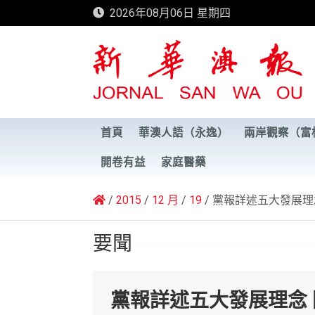
Skip
2026年08月06日 星期四
to
content
新華澳報
首頁
華澳人語（永逸）
兩岸觀察（富
開卷有益
家庭醫藥
2015
12 月
19
黨報詳述五大發展理
要聞
黨報詳述五大發展理念