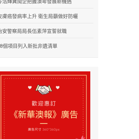
岑浩輝冀閩企把握澳琴發展新機遇
皮膚癌發病率上升 衛生局籲做好防曬
治安警察局局長伍素萍宣誓就職
28個項目列入新批非遺清單