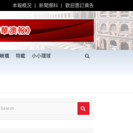
本報概況
新聞爆料
歡迎惠訂廣告
峽橋
特載
小小環球
S