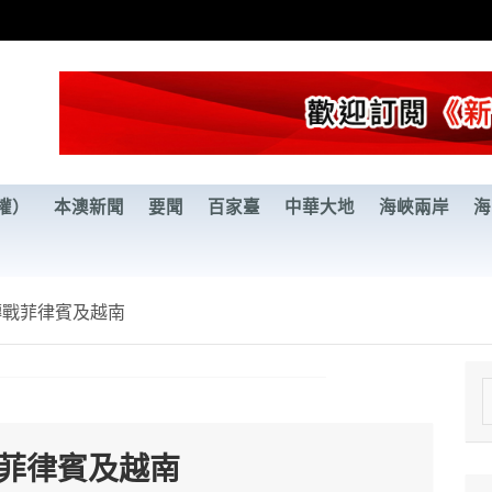
權）
本澳新聞
要聞
百家臺
中華大地
海峽兩岸
海
轉戰菲律賓及越南
e
a
戰菲律賓及越南
r