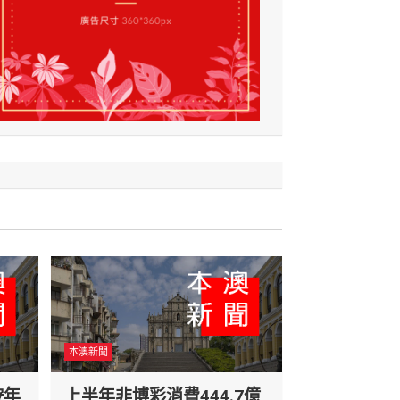
本澳新聞
按年
上半年非博彩消費444.7億