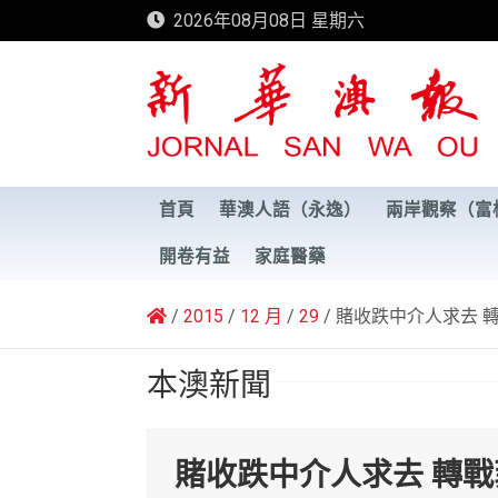
Skip
2026年08月08日 星期六
to
content
新華澳報
首頁
華澳人語（永逸）
兩岸觀察（富
開卷有益
家庭醫藥
2015
12 月
29
賭收跌中介人求去 
本澳新聞
賭收跌中介人求去 轉