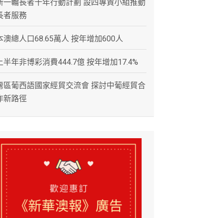
新一輪長者十年行動計劃 設四專責小組推動
長者服務
本澳總人口68.65萬人 按年增加600人
上半年非博彩消費444.7億 按年增加17.4%
灣區葡西語國家經貿交流會 探討中葡經貿合
作新路徑