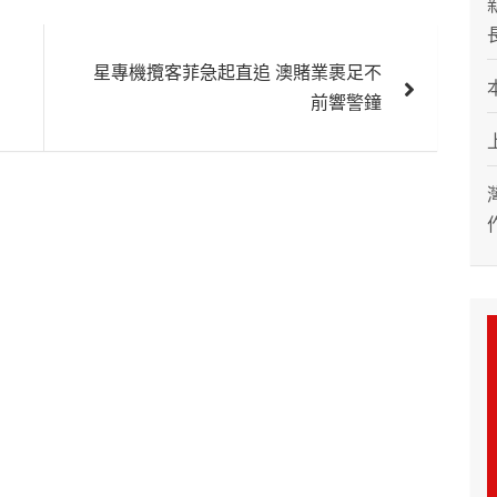
星專機攬客菲急起直追 澳賭業裹足不
前響警鐘