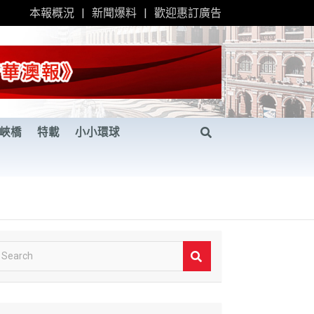
本報概況
新聞爆料
歡迎惠訂廣告
峽橋
特載
小小環球
S