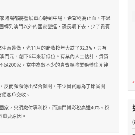
c
h
各家賭場都將發展重心轉到中場，希望稍為止血。不過
團轉到澳門以外的國家營運，恐長期下去，少了貴賓
生意難做，光11月的賭收按年大跌了32.3%，只有
億元澳門元，創下6年來新低位。有業內人士估計，貴賓
前不足200家，當中為數不少的貴賓廳將業務轉往菲律
«
，反而頻頻傳出整合倒閉，不少貴賓廳為了節省開
方便客戶交收。
國家，只須繳付專利稅，而澳門博彩稅高達40%。稅
個重要原因。