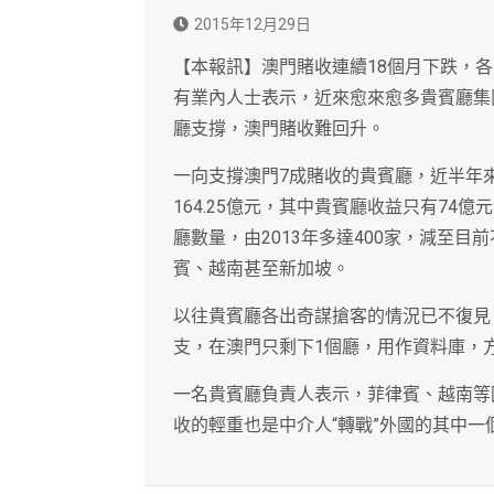
2015年12月29日
【本報訊】澳門賭收連續18個月下跌，
有業內人士表示，近來愈來愈多貴賓廳集
廳支撐，澳門賭收難回升。
一向支撐澳門7成賭收的貴賓廳，近半年來
164.25億元，其中貴賓廳收益只有74
廳數量，由2013年多達400家，減至目
賓、越南甚至新加坡。
以往貴賓廳各出奇謀搶客的情況已不復見
支，在澳門只剩下1個廳，用作資料庫，
一名貴賓廳負責人表示，菲律賓、越南等
收的輕重也是中介人“轉戰”外國的其中一