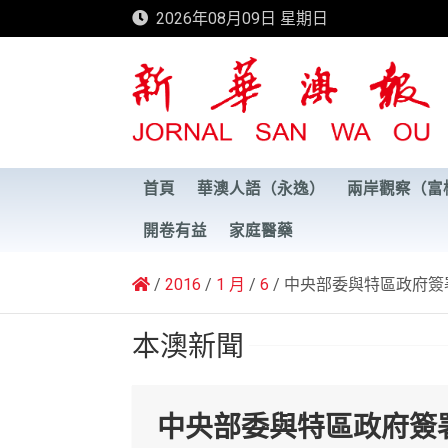
Skip
2026年08月09日 星期日
to
content
新華澳報
首頁
華澳人語（永逸）
兩岸觀察（富
開卷有益
家庭醫藥
2016
1 月
6
中央部委與特區政府簽
本澳新聞
中央部委與特區政府簽