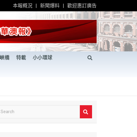
本報概況
新聞爆料
歡迎惠訂廣告
峽橋
特載
小小環球
S