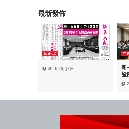
導
最新發佈
覽
每日報章
本澳
新
2026年8月8日
設