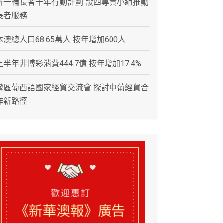
新一輪長者十年行動計劃 設四專責小組推動
長者服務
本澳總人口68.65萬人 按年增加600人
上半年非博彩消費444.7億 按年增加17.4%
灣區葡西語國家經貿交流會 探討中葡經貿合
作新路徑