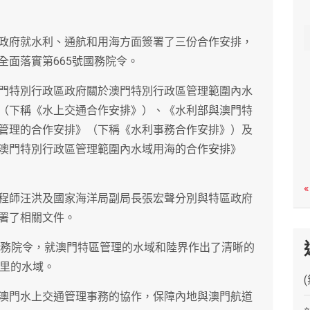
c
h
政府就水利、通航和用海方面簽署了三份合作安排，
全面落實第665號國務院令。
門特別行政區政府關於澳門特別行政區管理範圍內水
（下稱《水上交通合作安排》）、《水利部與澳門特
管理的合作安排》（下稱《水利事務合作安排》）及
澳門特別行政區管理範圍內水域用海的合作安排》
«
程師汪洪及國家海洋局副局長張宏聲分別與特區政府
署了相關文件。
5號國務院令，就澳門特區管理的水域和陸界作出了清晰的
公里的水域。
澳門水上交通管理事務的協作，保障內地與澳門航道