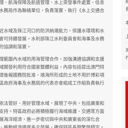
理、航海保障及航道管理、水上突發事件處置、信息
水務局作為聯絡單位，負責落實、執行《水上交通合
近水域及珠江河口的防洪納潮能力，保護水環境和水
會可持續發展。水利部珠江水利委員會和海事及水務
的協調和落實。
理範圍內水域的用海管理合作，加強溝通協調和支援
域開發利用符合國家整體利益，內容包括提出澳門特
證後報國務院批准，填海所形成的土地不用於博彩項
區政府海事及水務局的代表亦會組成工作組負責執行
依法管好、用好管理水域，展現了中央，包括廣東和
支持。特區政府必將積極履行海域維護、交通等方面
展海洋經濟，進一步密切與中央和廣東省的深化合
、推動經濟適度多元發展，確保特區長期繁榮穩定。