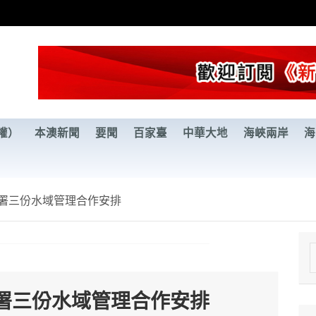
權）
本澳新聞
要聞
百家臺
中華大地
海峽兩岸
海
署三份水域管理合作安排
e
a
署三份水域管理合作安排
r